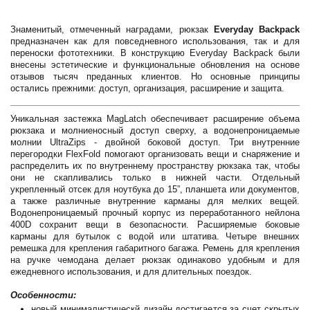
Знаменитый, отмеченный наградами, рюкзак
Everyday Backpack
предназначен как для повседневного использования, так и для
переноски фототехники. В конструкцию Everyday Backpack были
внесены эстетические и функциональные обновления на основе
отзывов тысяч преданных клиентов. Но основные принципы
остались прежними: доступ, организация, расширение и защита.
Уникальная застежка MagLatch обеспечивает расширение объема
рюкзака и молниеносный доступ сверху, а водонепроницаемые
молнии UltraZips - двойной боковой доступ. Три внутренние
перегородки FlexFold помогают организовать вещи и снаряжение и
распределить их по внутреннему пространству рюкзака так, чтобы
они не скапливались только в нижней части. Отдельный
укрепленный отсек для ноутбука до 15”, планшета или документов,
а также различные внутренние карманы для мелких вещей.
Водонепроницаемый прочный корпус из переработанного нейлона
400D сохранит вещи в безопасности. Расширяемые боковые
карманы для бутылок с водой или штатива. Четыре внешних
ремешка для крепления габаритного багажа. Ремень для крепления
на ручке чемодана делает рюкзак одинаково удобным и для
ежедневного использования, и для длительных поездок.
Особенности:
новый минималистическй дизайн достигается за счет скрытых