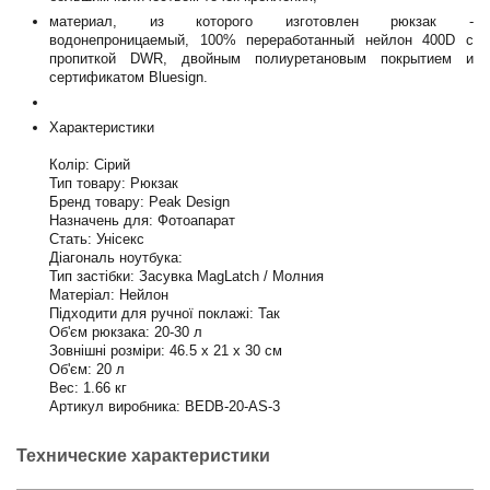
материал, из которого изготовлен рюкзак -
водонепроницаемый, 100% переработанный нейлон 400D с
пропиткой DWR, двойным полиуретановым покрытием и
сертификатом Bluesign.
Характеристики
Колір: Сірий
Тип товару: Рюкзак
Бренд товару: Peak Design
Назначень для: Фотоапарат
Стать: Унісекс
Діагональ ноутбука:
Тип застібки: Засувка MagLatch / Молния
Матеріал: Нейлон
Підходити для ручної поклажі: Так
Об'єм рюкзака: 20-30 л
Зовнішні розміри: 46.5 x 21 x 30 см
Об'єм: 20 л
Вес: 1.66 кг
Артикул виробника: BEDB-20-AS-3
Технические характеристики