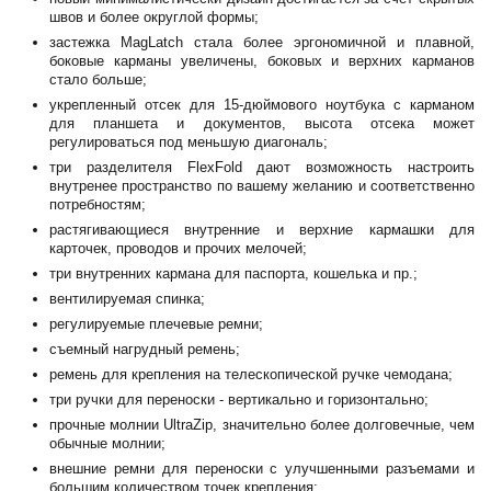
швов и более округлой формы;
застежка MagLatch стала более эргономичной и плавной,
боковые карманы увеличены, боковых и верхних карманов
стало больше;
укрепленный отсек для 15-дюймового ноутбука с карманом
для планшета и документов, высота отсека может
регулироваться под меньшую диагональ;
три разделителя FlexFold дают возможность настроить
внутренее пространство по вашему желанию и соответственно
потребностям;
растягивающиеся внутренние и верхние кармашки для
карточек, проводов и прочих мелочей;
три внутренних кармана для паспорта, кошелька и пр.;
вентилируемая спинка;
регулируемые плечевые ремни;
съемный нагрудный ремень;
ремень для крепления на телескопической ручке чемодана;
три ручки для переноски - вертикально и горизонтально;
прочные молнии UltraZip, значительно более долговечные, чем
обычные молнии;
внешние ремни для переноски с улучшенными разъемами и
большим количеством точек крепления;