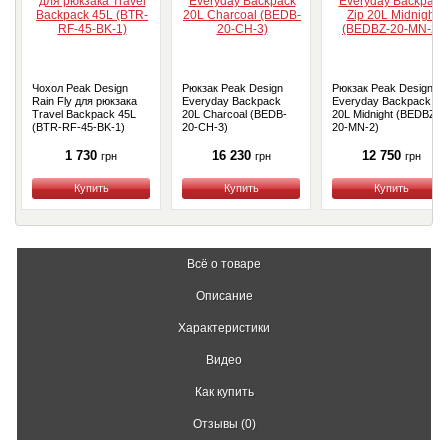
Чохол Peak Design
Рюкзак Peak Design
Рюкзак Peak Design
Rain Fly для рюкзака
Everyday Backpack
Everyday Backpack Zi
Travel Backpack 45L
20L Charcoal (BEDB-
20L Midnight (BEDBZ-
(BTR-RF-45-BK-1)
20-CH-3)
20-MN-2)
1 730
16 230
12 750
грн
грн
грн
Купить
Купить
Купить
Всё о товаре
Описание
Характеристики
Видео
Как купить
Отзывы (0)