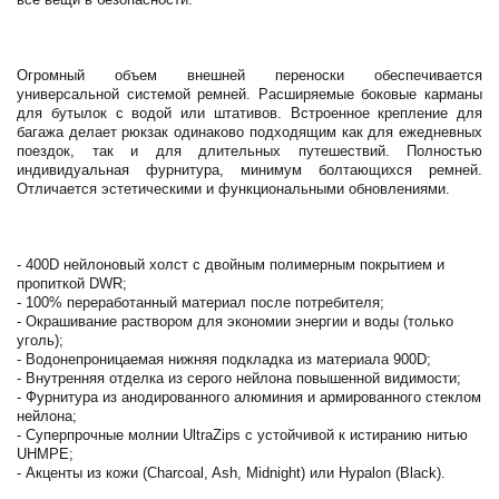
Огромный объем внешней переноски обеспечивается
универсальной системой ремней. Расширяемые боковые карманы
для бутылок с водой или штативов. Встроенное крепление для
багажа делает рюкзак одинаково подходящим как для ежедневных
поездок, так и для длительных путешествий. Полностью
индивидуальная фурнитура, минимум болтающихся ремней.
Отличается эстетическими и функциональными обновлениями.
- 400D нейлоновый холст с двойным полимерным покрытием и
пропиткой DWR;
- 100% переработанный материал после потребителя;
- Окрашивание раствором для экономии энергии и воды (только
уголь);
- Водонепроницаемая нижняя подкладка из материала 900D;
- Внутренняя отделка из серого нейлона повышенной видимости;
- Фурнитура из анодированного алюминия и армированного стеклом
нейлона;
- Суперпрочные молнии UltraZips с устойчивой к истиранию нитью
UHMPE;
- Акценты из кожи (Charcoal, Ash, Midnight) или Hypalon (Black).