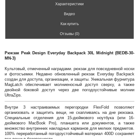
Характеристики
Видео
Как купить
Отзывы (0)
Рюкзак Peak Design Everyday Backpack 30L Midnight (BEDB-30-
MN-3)
Культовый, отмеченный наградами. рюкзак для повседневной носки
и фотосъемки. Недавно обновленный рюкзак Everyday Backpack
создан для доступа, организации, и защиты. Уникальная фурнитура
MagLatch обеспечивает молниеносный доступ сверху, а также
двойной боковой доступ через две погодоустойчивые молнии
UltraZips.
Внутри 3 настраиваемых перегородки FlexFold позволяют
организовать и защитить вещи, не скапливаясь на дне рюкзака.
Специальные отделения для 15-дюймового ноутбука (или 16-
дюймового MacBook Pro), планшета или документов, а также
множество внутренних накладных карманов для мелких предметов.
100% переработанный погодоустойчивый материал 400D сохраняет
все вещи в безопасности.