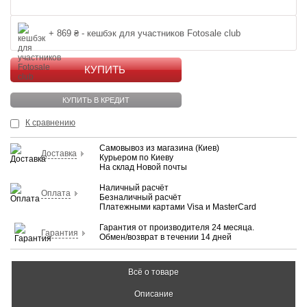
+ 869 ₴ - кешбэк для участников Fotosale club
КУПИТЬ
КУПИТЬ В КРЕДИТ
К сравнению
Самовывоз из магазина (Киев)
Доставка
Курьером по Киеву
На склад Новой почты
Наличный расчёт
Оплата
Безналичный расчёт
Платежными картами Visa и MasterCard
Гарантия от производителя 24 месяца.
Гарантия
Обмен/возврат в течении 14 дней
Всё о товаре
Описание