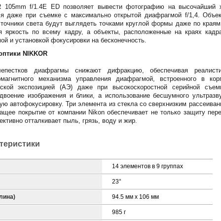
 105mm f/1.4E ED позволяет вывести фотографию на высочайший х
ся даже при съемке с максимально открытой диафрагмой f/1,4. Объе
сточники света будут выглядеть точками круглой формы даже по краям
я яркость по всему кадру, а объекты, расположенные на краях кадр
й и установкой фокусировки на бесконечность.
 оптики NIKKOR
лепестков диафрагмы снижают дифракцию, обеспечивая реалисти
омагнитного механизма управления диафрагмой, встроенного в кор
еской экспозицией (АЭ) даже при высокоскоростной серийной съемк
двоение изображения и блики, а использование бесшумного ультразв
ую автофокусировку. Три элемента из стекла со сверхнизким рассеива
щее покрытие от компании Nikon обеспечивает не только защиту перед
ктивно отталкивает пыль, грязь, воду и жир.
ктеристики
14 элементов в 9 группах
23°
лина)
94.5 мм x 106 мм
985 г