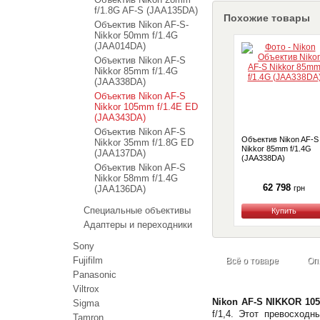
f/1.8G AF-S (JAA135DA)
Похожие товары
Объектив Nikon AF-S-
Nikkor 50mm f/1.4G
(JAA014DA)
Объектив Nikon AF-S
Nikkor 85mm f/1.4G
(JAA338DA)
Объектив Nikon AF-S
Nikkor 105mm f/1.4E ED
(JAA343DA)
Объектив Nikon AF-S
Объектив Nikon AF-S
Nikkor 35mm f/1.8G ED
Nikkor 85mm f/1.4G
(JAA137DA)
(JAA338DA)
Объектив Nikon AF-S
Nikkor 58mm f/1.4G
62 798
(JAA136DA)
грн
Специальные объективы
Купить
Адаптеры и переходники
Sony
Fujifilm
Всё о товаре
Оп
Panasonic
Viltrox
Nikon AF-S NIKKOR 105
Sigma
f/1,4. Этот превосход
Tamron