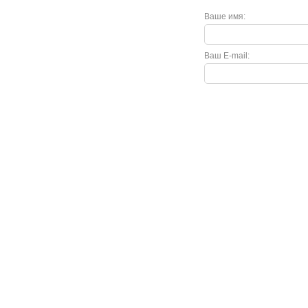
Ваше имя:
Ваш E-mail:
Покупателю
Как сделать заказ
Доставка и оплата
Акции
Кредит