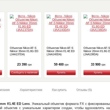
Объектив Nikon AF-S
Объектив Nikon AF-S
Объектив Nikon AF-S
Nikkor 35mm f/1.8G ED
Nikkor 28mm f/1.4E ED
Nikkor 20mm f/1.8G 
(JAA137DA)
(JAA140DA)
(JAA138DA)
23 390
59 400
33 900
грн
грн
грн
Купить
Купить
Купить
исание
Характеристики
Как купить
Отзывы (0)
mm f/1.4E ED Lens
. Уникальный объектив формата FX с фиксированн
ный объектив с уникальным характером создан, чтобы вдохновлять н