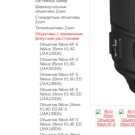
системных камер
Широкоугольные
объективы Zoom
Стандартные объективы
Zoom
Телеобъективы Zoom
Объективы с неизменным
фокусным расстоянием
Объектив Nikon AF-S
Nikkor 35mm f/1.4G
(JAA134DA)
Объектив Nikon AF-S
Nikkor 85mm f/1.8G
(JAA341DA)
Объектив Nikon AF-S
Nikkor 20mm f/1.8G ED
(JAA138DA)
Объектив Nikon AF-S
Nikkor 24mm f/1.4G ED
(JAA131DA)
Объектив Nikon 24mm
f/1.8G ED AF-S
(JAA139DA)
Объектив Nikon AF-S
Nikkor 28mm f/1.4E ED
(JAA140DA)
Объектив Nikon 28mm