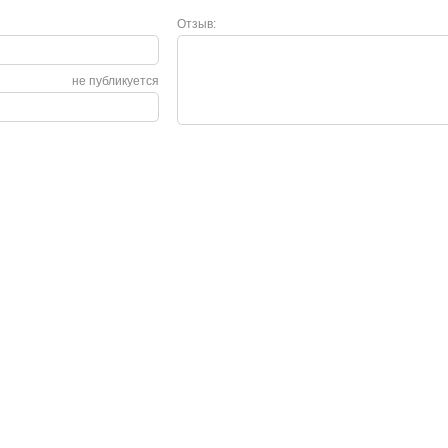
Отзыв:
не публикуется
Сервис
О нас
Гарантия
О компании
Возврат и обмен
Сертификаты
Законодательство
Контакты
Сервисные центры