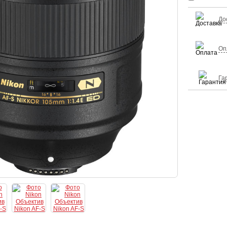
До
Оп
Га