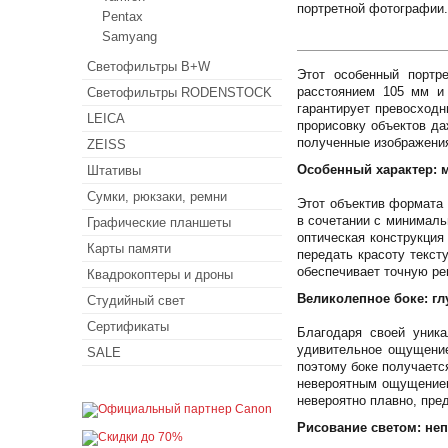
портретной фотографии.
Pentax
Samyang
Светофильтры B+W
Этот особенный портр
расстоянием 105 мм и 
Светофильтры RODENSTOCK
гарантирует превосходн
LEICA
прорисовку объектов да
полученные изображения
ZEISS
Особенный характер: м
Штативы
Сумки, рюкзаки, ремни
Этот объектив формата
в сочетании с минималь
Графические планшеты
оптическая конструкци
Карты памяти
передать красоту текст
обеспечивает точную ре
Квадрокоптеры и дроны
Великолепное боке: гл
Студийный свет
Сертификаты
Благодаря своей уника
удивительное ощущение
SALE
поэтому боке получаетс
невероятным ощущением
невероятно плавно, пре
Рисование светом: не