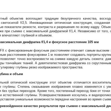
етный объектив воплощает традиции безупречного качества, восх
светосилой f/2,5. Инновационная оптическая конструкция, созданна
ые показатели резкости, контраста и разрешения по всему кадру. Объе
же при съемке с максимальной диафрагмой f/1,4. Независимо от того,
 впечатляют глубиной и объемом.
аксимальная диафрагма f/1,4 и фокусное расстояние 105 мм
 FX с фиксированным фокусным расстоянием отвечает самым высоким э
ным расстоянием фокусировки 1 м позволяет создавать портреты крупн
я позволяет точно воспроизвести на снимке каждую деталь сюжета: да
уры тончайших тканей. А девятилепестковая диафрагма со скругленным
гулировку глубины резко изображаемого пространства.
убина и объем
льной оптической конструкции этот объектив отличается восхитител
 глубины. Степень смазывания изображения плавно изменяется с уве
я без грубых переходов. Кроме того, постепенный переход боке от точк
 естественной глубины. Усовершенствования коснулись и видеороликов
доставляя уникальные возможности передачи настроения во время съем
превзойденное качество результатов при съемке с максимальной д