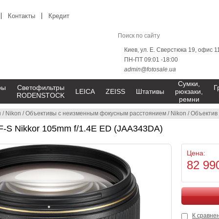
Контакты
Кредит
Киев, ул. Е. Сверстюка 19, офис 1
ПН-ПТ 09:01 -18:00
admin@fotosale.ua
Сумки,
ры
Светофильтры
Г
LEICA
ZEISS
Штативы
рюкзаки,
RODENSTOCK
ремни
ы
/
Nikon
/
Объективы с неизменным фокусным расстоянием
/
Nikon
/
Объектив 
F-S Nikkor 105mm f/1.4E ED (JAA343DA)
Цена:
82 99
К сравне