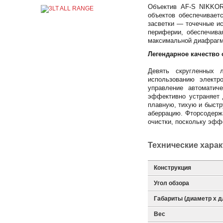
Объектив AF-S NIKKOR
объектов обеспечивает
засветки — точечные и
периферии, обеспечива
максимальной диафрагмо
Легендарное качество
Девять скругленных 
использованию электр
управление автоматич
эффективно устраняет 
плавную, тихую и быстр
аберрацию. Фторсодержа
очистки, поскольку эффе
Технические хара
Конструкция
Угол обзора
Габариты (диаметр х д
Вес