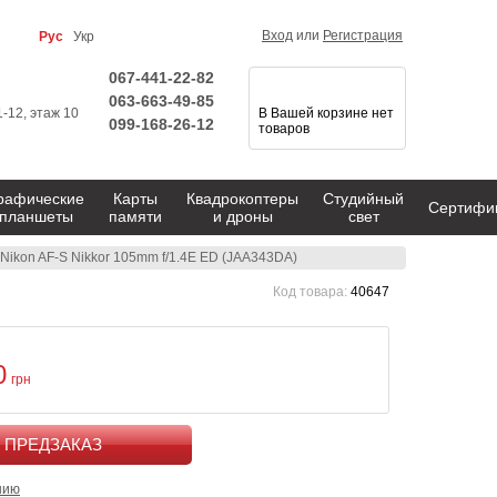
Вход
или
Регистрация
Рус
Укр
067-441-22-82
063-663-49-85
1-12, этаж 10
В Вашей корзине нет
099-168-26-12
товаров
рафические
Карты
Квадрокоптеры
Студийный
Сертифи
планшеты
памяти
и дроны
свет
Nikon AF-S Nikkor 105mm f/1.4E ED (JAA343DA)
Код товара:
40647
0
грн
КУПИТЬ
нию