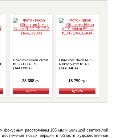
Объектив Nikon 24mm
Объектив Nikon AF-S-
Объектив Nikon AF-
ED
f/1.8G ED AF-S
Nikkor 50mm f/1.4G
Nikkor 85mm f/1.8G
(JAA139DA)
(JAA014DA)
(JAA341DA)
28 688
18 790
19 890
грн
грн
грн
Купить
Купить
Купить
ым фокусным расстоянием 105 мм и большой светосилой
а достижение новых вершин в области художественной