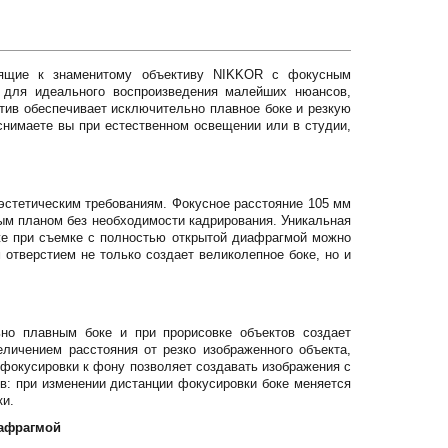
одящие к знаменитому объективу NIKKOR с фокусным
я для идеального воспроизведения малейших нюансов,
ктив обеспечивает исключительно плавное боке и резкую
 снимаете вы при естественном освещении или в студии,
стетическим требованиям. Фокусное расстояние 105 мм
ым планом без необходимости кадрирования. Уникальная
же при съемке с полностью открытой диафрагмой можно
 отверстием не только создает великолепное боке, но и
ьно плавным боке и при прорисовке объектов создает
личением расстояния от резко изображенного объекта,
и фокусировки к фону позволяет создавать изображения с
: при изменении дистанции фокусировки боке меняется
ки.
иафрагмой