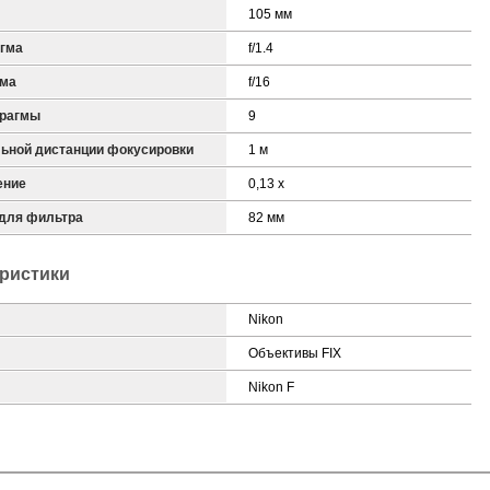
105 мм
гма
f/1.4
гма
f/16
фрагмы
9
ьной дистанции фокусировки
1 м
ение
0,13 x
 для фильтра
82 мм
ристики
Nikon
Объективы FIX
Nikon F