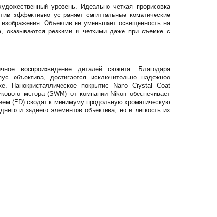
удожественный уровень. Идеально четкая прорисовка
ктив эффективно устраняет сагиттальные коматические
 изображения. Объектив не уменьшает освещенность на
а, оказываются резкими и четкими даже при съемке с
чное воспроизведение деталей сюжета. Благодаря
пус объектива, достигается исключительно надежное
е. Нанокристаллическое покрытие Nano Crystal Coat
укового мотора (SWM) от компании Nikon обеспечивает
нием (ED) сводят к минимуму продольную хроматическую
него и заднего элементов объектива, но и легкость их