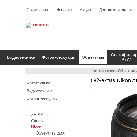
О компании
Новости
Акции
Доставка и оплата
Светофильт
а
Видеотехника
Фотоаксессуары
Объективы
B+W
Фотомагазин
/
Объектив
Объектив Nikon A
Фототехника
Видеотехника
Фотоаксессуары
Объективы
ZEISS
Canon
Nikon
Объективы для