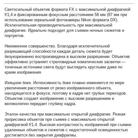
Светосильный объектив формата FX с максимальной диафрагмой
f/1,4 и фиксированным фокусным расстоянием 58 мм (87 мм при
использовании зеркальной фотокамеры Nikon формата DX).
Исключительная производительность при максимальной
диафрагме. Идеально подходит для съемки ночных сюжетов и
портретов.
Неизменное совершенство. Благодаря исключительной
разрешающей способности каждая деталь сюжета будет
безукоризненно воспроизведена в высоком разрешении. Объектив
эффективно устраняет стреловидные коматические засветки —
точечные источники света будут выглядеть круглыми даже по
краям изображения.
Изящное боке. Интенсивность боке плавно изменяется по мере
увеличения расстояния от резко изображенного объекта,
находящегося в фокусе, поэтому в кадре нет грубых переходов.
Объектив создает изображение с высоким разрешением и
великолепно передает глубину кадра.
Эталон качества при максимально открытой диафрагме. Резкая
прорисовка объектов при съемке с максимально открытой
диафрагмой f/1,4. Высокая контрастность изображений при съемке
удаленных объектов и сюжетов с недостаточной освещенностью
достигается без закрытия диафрагмы.