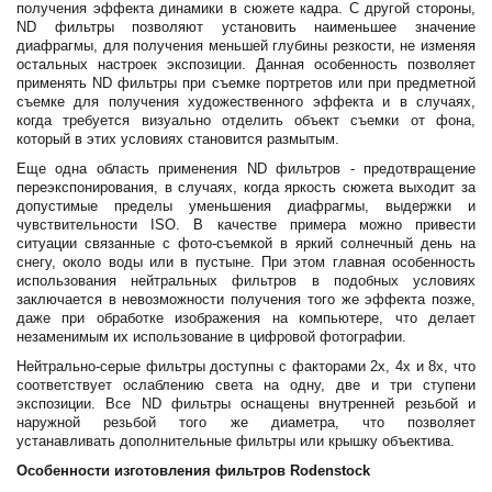
получения эффекта динамики в сюжете кадра. С другой стороны,
ND фильтры позволяют установить наименьшее значение
диафрагмы, для получения меньшей глубины резкости, не изменяя
остальных настроек экспозиции. Данная особенность позволяет
применять ND фильтры при съемке портретов или при предметной
съемке для получения художественного эффекта и в случаях,
когда требуется визуально отделить объект съемки от фона,
который в этих условиях становится размытым.
Еще одна область применения ND фильтров - предотвращение
переэкспонирования, в случаях, когда яркость сюжета выходит за
допустимые пределы уменьшения диафрагмы, выдержки и
чувствительности ISO. В качестве примера можно привести
ситуации связанные с фото-съемкой в яркий солнечный день на
снегу, около воды или в пустыне. При этом главная особенность
использования нейтральных фильтров в подобных условиях
заключается в невозможности получения того же эффекта позже,
даже при обработке изображения на компьютере, что делает
незаменимым их использование в цифровой фотографии.
Нейтрально-серые фильтры доступны с факторами 2x, 4x и 8x, что
соответствует ослаблению света на одну, две и три ступени
экспозиции. Все ND фильтры оснащены внутренней резьбой и
наружной резьбой того же диаметра, что позволяет
устанавливать дополнительные фильтры или крышку объектива.
Особенности изготовления фильтров Rodenstock