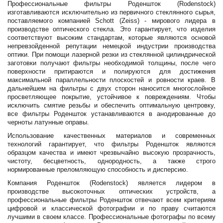
Профессиональные фильтры Роденшток (Rodenstock)
изготавливаются исключительно из первичного стеклянного сырья,
поставляемого компанией Schott (Zeiss) - мирового лидера в
производстве оптического стекла. Это гарантирует, что изделия
соответствуют высоким стандартам, которые являются основой
непревзойденной репутации немецкой индустрии производства
оптики. При помощи лазерной резки из стеклянной цилиндрической
заготовки получают фильтры необходимой толщины, после чего
поверхности притираются и полируются для достижения
максимальной параллельности плоскостей и ровности краев. В
дальнейшем на фильтры с двух сторон наносится многослойное
просветляющее покрытие, устойчивое к повреждениям. Чтобы
исключить смятие резьбы и обеспечить оптимальную центровку,
все фильтры Роденшток устанавливаются в анодированные до
черноты латунные оправы.
Использование качественных материалов и современных
технологий гарантирует, что фильтры Роденшток являются
образцом качества и имеют чрезвычайно высокую прозрачность,
чистоту, бесцветность, однородность, а также строго
нормированные преломляющую способность и дисперсию.
Компания Роденшток (Rodenstock) является лидером в
производстве высокоточных оптических устройств, а
профессиональные фильтры Роденшток отвечают всем критериям
цифровой и классической фотографии и по праву считаются
лучшими в своем классе. Профессиональные фотографы по всему