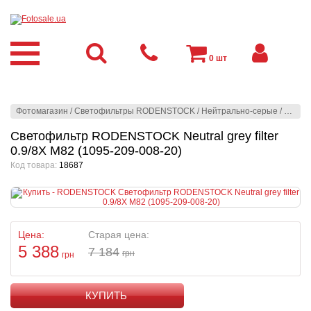
0
шт
Фотомагазин
/
Светофильтры RODENSTOCK
/
Нейтрально-серые
/
Neutra
Светофильтр RODENSTOCK Neutral grey filter
0.9/8X M82 (1095-209-008-20)
Код товара:
18687
Цена:
Старая цена:
5 388
7 184
грн
грн
КУПИТЬ