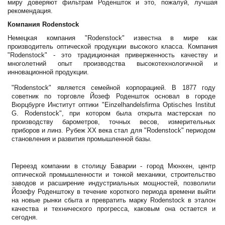
миру доверяют фильтрам Роденшток и это, пожалуй, лучшая
рекомендация.
Компания Rodenstock
Немецкая компания "Rodenstock" известна в мире как
производитель оптической продукции высокого класса. Компания
"Rodenstock" - это традиционная приверженность качеству и
многолетний опыт производства высокотехнологичной и
инновационной продукции.
"Rodenstock" является семейной корпорацией. В 1877 году
советник по торговле Йозеф Роденшток основал в городе
Вюрцбурге Институт оптики "Einzelhandelsfirma Optisches Institut
G. Rodenstock", при котором была открыта мастерская по
производству барометров, точных весов, измерительных
приборов и линз. Рубеж XX века стал для "Rodenstock" периодом
становления и развития промышленной базы.
Переезд компании в столицу Баварии - город Мюнхен, центр
оптической промышленности и тонкой механики, строительство
заводов и расширение индустриальных мощностей, позволили
Йозефу Роденштоку в течение короткого периода времени выйти
на новые рынки сбыта и превратить марку Rodenstock в эталон
качества и технического прогресса, каковым она остается и
сегодня.