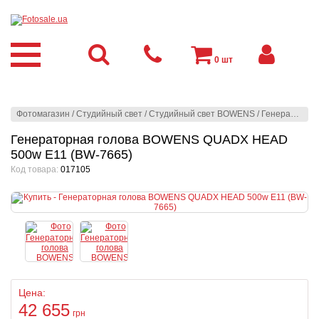
0
шт
Фотомагазин
/
Студийный свет
/
Студийный свет BOWENS
/
Генераторы Bowens
Генераторная голова BOWENS QUADX HEAD
500w E11 (BW-7665)
Код товара:
017105
Цена:
42 655
грн