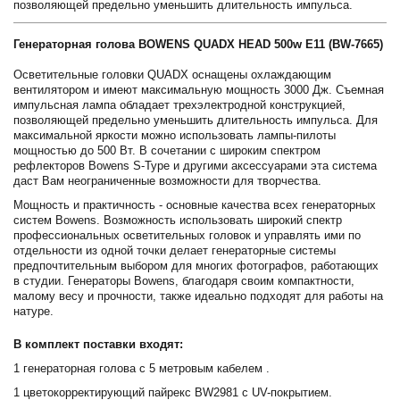
позволяющей предельно уменьшить длительность импульса.
Генераторная голова BOWENS QUADX HEAD 500w E11 (BW-7665)
Осветительные головки QUADX оснащены охлаждающим
вентилятором и имеют максимальную мощность 3000 Дж. Съемная
импульсная лампа обладает трехэлектродной конструкцией,
позволяющей предельно уменьшить длительность импульса. Для
максимальной яркости можно использовать лампы-пилоты
мощностью до 500 Вт. В сочетании с широким спектром
рефлекторов Bowens S-Type и другими аксессуарами эта система
даст Вам неограниченные возможности для творчества.
Мощность и практичность - основные качества всех генераторных
систем Bowens. Возможность использовать широкий спектр
профессиональных осветительных головок и управлять ими по
отдельности из одной точки делает генераторные системы
предпочтительным выбором для многих фотографов, работающих
в студии. Генераторы Bowens, благодаря своим компактности,
малому весу и прочности, также идеально подходят для работы на
натуре.
В комплект поставки входят:
1 генераторная голова с 5 метровым кабелем .
1 цветокорректирующий пайрекс BW2981 с UV-покрытием.