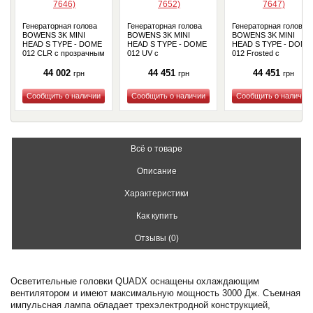
Генераторная голова
Генераторная голова
Генераторная голова
BOWENS 3K MINI
BOWENS 3K MINI
BOWENS 3K MINI
HEAD S TYPE - DOME
HEAD S TYPE - DOME
HEAD S TYPE - DOME
012 CLR с прозрачным
012 UV с
012 Frosted с
пайрексом (BW-7646)
цветокорректирующим
матированым
пайрексом (BW-7652)
пайрексом (BW-7647)
44 002
44 451
44 451
грн
грн
грн
Купить
Купить
Купить
Всё о товаре
Описание
Характеристики
Как купить
Отзывы (0)
Осветительные головки QUADX оснащены охлаждающим
вентилятором и имеют максимальную мощность 3000 Дж. Съемная
импульсная лампа обладает трехэлектродной конструкцией,