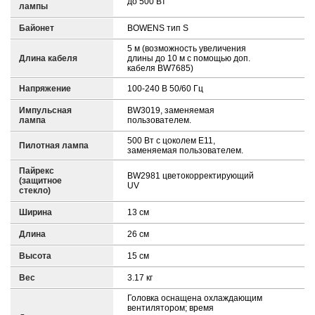
до 500 Вт
лампы
Байонет
BOWENS тип S
5 м (возможность увеличения
Длина кабеля
длины до 10 м с помощью доп.
кабеля BW7685)
Напряжение
100-240 В 50/60 Гц
Импульсная
BW3019, заменяемая
лампа
пользователем.
500 Вт с цоколем Е11,
Пилотная лампа
заменяемая пользователем.
Пайрекс
BW2981 цветокорректирующий
(защитное
UV
стекло)
Ширина
13 см
Длина
26 см
Высота
15 см
Вес
3.17 кг
Головка оснащена охлаждающим
вентилятором; время