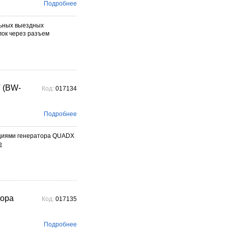
фотографического бренда.
Подробнее
Подробнее →
льных выездных
ок через разъем
 (BW-
Код:
017134
Подробнее
кциями генератора QUADX
ора
Код:
017135
Подробнее