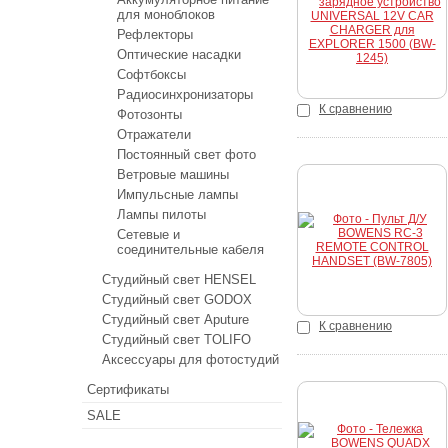
Купить
для моноблоков
Рефлекторы
Оптические насадки
Софтбоксы
Радиосинхронизаторы
К сравнению
Фотозонты
Отражатели
Постоянный свет фото
Ветровые машины
Импульсные лампы
Лампы пилоты
Купить
Сетевые и
соединительные кабеля
Студийный свет HENSEL
Студийный свет GODOX
Студийный свет Aputure
К сравнению
Студийный свет TOLIFO
Аксессуары для фотостудий
Сертификаты
SALE
Купить