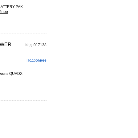
 BATTERY PAK
OWER
Код:
017138
Подробнее
Bowens QUADX