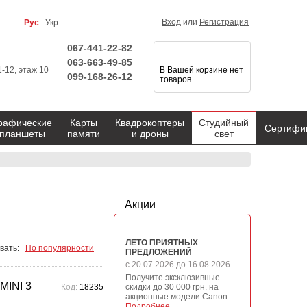
Вход
или
Регистрация
Рус
Укр
067-441-22-82
063-663-49-85
1-12, этаж 10
В Вашей корзине нет
099-168-26-12
товаров
рафические
Карты
Квадрокоптеры
Студийный
Сертифи
планшеты
памяти
и дроны
свет
Акции
ЛЕТО ПРИЯТНЫХ
вать:
По популярности
ПРЕДЛОЖЕНИЙ
с 20.07.2026 до 16.08.2026
Получите эксклюзивные
MINI 3
Код:
18235
скидки до 30 000 грн. на
акционные модели Canon
Подробнее →