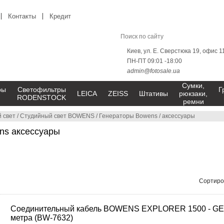
Контакты
Кредит
Киев, ул. Е. Сверстюка 19, офис 1
ПН-ПТ 09:01 -18:00
admin@fotosale.ua
Сумки,
ры
Светофильтры
Г
LEICA
ZEISS
Штативы
рюкзаки,
RODENSTOCK
ремни
 свет
/
Студийный свет BOWENS
/
Генераторы Bowens
/
аксессуары
ns аксессуары
Сортиро
Соединительный кабель BOWENS EXPLORER 1500 - GE
метра (BW-7632)