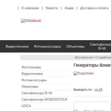
О компании
Новости
Акции
Доставка и оплата
Светофильт
а
Видеотехника
Фотоаксессуары
Объективы
B+W
Фотомагазин
/
Студийный
Генераторы Bowe
Фототехника
Видеотехника
Фотоаксессуары
Объективы
Выводить по:
по 20
Светофильтры B+W
Светофильтры RODENSTOCK
LEICA