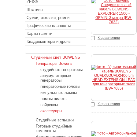
ZEISS
К
Штативы
Сумки, рюкзаки, ремни
Графические планшеты
Карты памяти
К сравнению
Квадрокоптеры и дроны
Студийный свет
Студийный свет BOWENS
Генераторы Bowens
студийные генераторы
Купить
аккумуляторные
генераторы
генераторные головы
импульсные лампы
лампы пилоты
К сравнению
пайрексы
аксессуары
Студийные вспышки
Готовые студийные
комплекты
Аккумуляторное питание