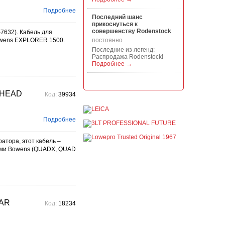
Подробнее
Последний шанс
прикоснуться к
совершенству Rodenstock
632). Кабель для
owens EXPLORER 1500.
постоянно
Последние из легенд:
Распродажа Rodenstock!
Подробнее →
Акция на всю продукцию
Manfrotto, National
 HEAD
Код:
39934
Geographic и Kata!
постоянно
При покупке любой
Подробнее
продукции Manfrotto, National
Geographic и Kata получите
гарантиров...
атора, этот кабель –
Подробнее →
рами Bowens (QUADX, QUAD
Скидки до -30% на
видоискатели, бленды,
адаптеры, объективы
Voigtlander
постоянно
Скидки до -30% на
CAR
Код:
18234
видоискатели, бленды,
адаптеры, объективы
Voigtlander - старейшего