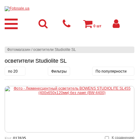
0
шт
Фотомагазин
/
осветители Studiolite SL
осветители Studiolite SL
по 20
Фильтры
По популярности
К сравнению
Код:
017635