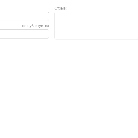
Отзыв:
не публикуется
Сервис
О нас
Гарантия
О компании
Возврат и обмен
Сертификаты
Законодательство
Контакты
Сервисные центры