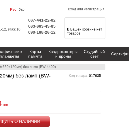
Вход
или
Регистрация
Рус
Укр
067-441-22-82
063-663-49-85
1-12, этаж 10
В Вашей корзине нет
099-168-26-12
товаров
рафические
Карты
Квадрокоптеры
Студийный
Сертифи
планшеты
памяти
и дроны
свет
x650x120мм) без ламп (BW-4400)
0мм) без ламп (BW-
Код товара:
017635
4
грн