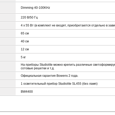
Dimming 40-100KHz
220 B/50 Гц
4 х 55 Вт (в комплект не входят, приобретаются отдельно в з
65 см
40 см
12 см
5 кг
На приборы Studiolite можно крепить различные светоформиру
сотовые решетки и т.д.
Официальная гарантия Bowens 2 года.
1 осветительный прибор Studiolite SL455 (без ламп)
BW4400