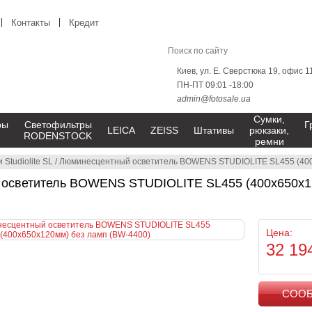
Контакты
Кредит
Киев, ул. Е. Сверстюка 19, офис 1
ПН-ПТ 09:01 -18:00
admin@fotosale.ua
Сумки,
ры
Светофильтры
Г
LEICA
ZEISS
Штативы
рюкзаки,
RODENSTOCK
ремни
 Studiolite SL
/
Люминесцентный осветитель BOWENS STUDIOLITE SL455 (400
осветитель BOWENS STUDIOLITE SL455 (400x650x12
Цена:
32 19