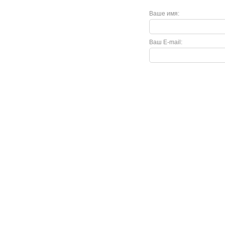
Ваше имя:
Ваш E-mail:
Покупателю
Как сделать заказ
Доставка и оплата
Акции
Кредит