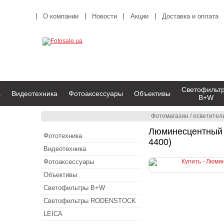
О компании
Новости
Акции
Доставка и оплата
Светофильт
а
Видеотехника
Фотоаксессуары
Объективы
B+W
Фотомагазин
/
осветители
Люминесцентный 
Фототехника
4400)
Видеотехника
Фотоаксессуары
Объективы
Светофильтры B+W
Светофильтры RODENSTOCK
LEICA