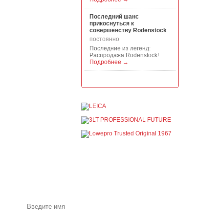
Последний шанс
прикоснуться к
совершенству Rodenstock
постоянно
Последние из легенд:
Распродажа Rodenstock!
Подробнее →
Акция на всю продукцию
Manfrotto, National
Geographic и Kata!
постоянно
При покупке любой
продукции Manfrotto, National
Geographic и Kata получите
гарантиров...
Подробнее →
Скидки до -30% на
видоискатели, бленды,
адаптеры, объективы
Voigtlander
постоянно
Акции и специальные
предложения по почте
Скидки до -30% на
видоискатели, бленды,
адаптеры, объективы
Voigtlander - старейшего