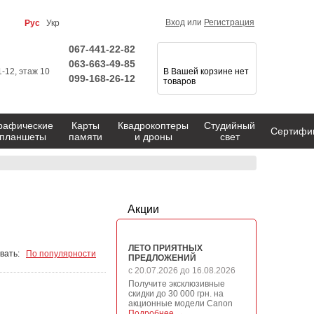
Вход
или
Регистрация
Рус
Укр
067-441-22-82
063-663-49-85
1-12, этаж 10
В Вашей корзине нет
099-168-26-12
товаров
рафические
Карты
Квадрокоптеры
Студийный
Сертифи
планшеты
памяти
и дроны
свет
Акции
ЛЕТО ПРИЯТНЫХ
вать:
По популярности
ПРЕДЛОЖЕНИЙ
с 20.07.2026 до 16.08.2026
Получите эксклюзивные
скидки до 30 000 грн. на
акционные модели Canon
Подробнее →