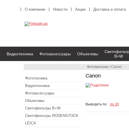
О компании
Новости
Акции
Доставка и оплата
Светофильт
а
Видеотехника
Фотоаксессуары
Объективы
B+W
Фотомагазин
/
Canon
Canon
Фототехника
Видеотехника
Фотоаксессуары
Объективы
Выводить по:
по 20
Светофильтры B+W
Светофильтры RODENSTOCK
LEICA