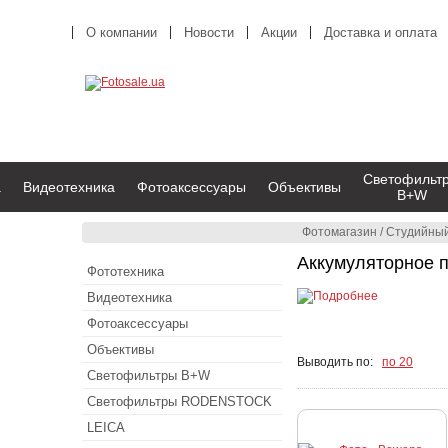
О компании
Новости
Акции
Доставка и оплата
Светофильт
а
Видеотехника
Фотоаксессуары
Объективы
B+W
Фотомагазин
/
Студийный
Аккумуляторное п
Фототехника
Видеотехника
Фотоаксессуары
Объективы
Выводить по:
по 20
Светофильтры B+W
Светофильтры RODENSTOCK
LEICA