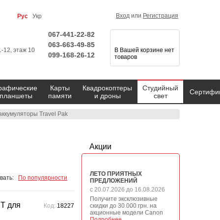
Вход
или
Регистрация
Рус
Укр
067-441-22-82
063-663-49-85
1-12, этаж 10
В Вашей корзине нет
099-168-26-12
товаров
рафические
Карты
Квадрокоптеры
Студийный
Сертифи
планшеты
памяти
и дроны
свет
аккумуляторы Travel Pak
Акции
ЛЕТО ПРИЯТНЫХ
вать:
По популярности
ПРЕДЛОЖЕНИЙ
с 20.07.2026 до 16.08.2026
Получите эксклюзивные
T для
Код:
18227
скидки до 30 000 грн. на
акционные модели Canon
Подробнее →