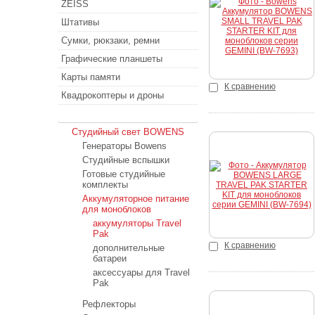
ZEISS
Купить
Штативы
Сумки, рюкзаки, ремни
Графические планшеты
Карты памяти
К сравнению
Квадрокоптеры и дроны
Студийный свет
Студийный свет BOWENS
Генераторы Bowens
Студийные вспышки
Готовые студийные
Купить
комплекты
Аккумуляторное питание
для моноблоков
аккумуляторы Travel
Pak
К сравнению
дополнительные
батареи
аксессуары для Travel
Pak
Рефлекторы