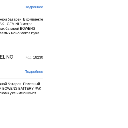
фотографического бренда.
Подробнее →
Подробнее
ой батареи. В комплекте
K - GEMINI 3 метра.
орных батарей BOWENS
аемых моноблоков к уже
EL NO
Код:
18230
Подробнее
ной батареи. Полезный
арей BOWENS BATTERY PAK
оков к уже имеющимся