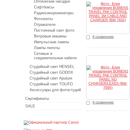
Оптические насадки
Софтбоксы
Купить
Радиосинхронизаторы
Фотозонты
Отражатели
Постоянный свет фото
Ветровые машины
К сравнению
Импульсные лампы
Лампы пилоты
Сетевые и
соединительные кабеля
Студийный свет HENSEL
Студийный свет GODOX
Купить
Студийный свет Aputure
Студийный свет TOLIFO
Аксессуары для фотостудий
Сертификаты
К сравнению
SALE