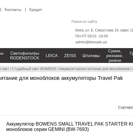
Контакты
Кредит
Киев, ул. Е. Сверстюка 19, офис 1
ПН-ПТ 09:01 -18:00
admin@fotosale.ua
Сумки,
ры
Светофильтры
Г
LEICA
ZEISS
Штативы
рюкзаки,
RODENSTOCK
ремни
 свет
/
Студийный свет BOWENS
/
Аккумуляторное питание для моноблоков
/
итание для моноблоков аккумуляторы Travel Pak
Сортиро
Аккумулятор BOWENS SMALL TRAVEL PAK STARTER KI
моноблоков серии GEMINI (BW-7693)