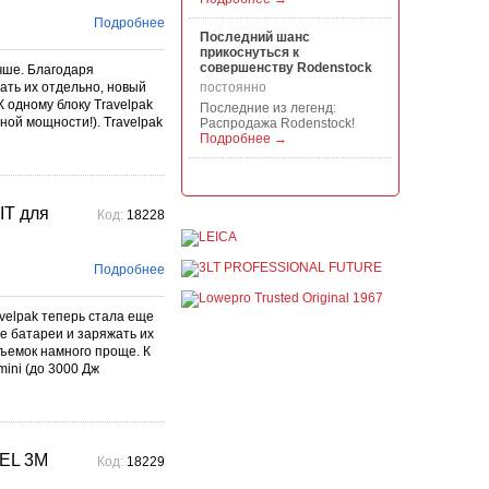
Подробнее
Последний шанс
прикоснуться к
совершенству Rodenstock
чше. Благодаря
ать их отдельно, новый
постоянно
 одному блоку Travelpak
Последние из легенд:
ной мощности!). Travelpak
Распродажа Rodenstock!
Подробнее →
Акция на всю продукцию
Manfrotto, National
Geographic и Kata!
T для
Код:
18228
постоянно
При покупке любой
продукции Manfrotto, National
Подробнее
Geographic и Kata получите
гарантиров...
Подробнее →
velpak теперь стала еще
е батареи и заряжать их
Скидки до -30% на
ъемок намного проще. К
видоискатели, бленды,
ini (до 3000 Дж
адаптеры, объективы
Voigtlander
постоянно
Скидки до -30% на
видоискатели, бленды,
EL 3M
Код:
18229
адаптеры, объективы
Voigtlander - старейшего