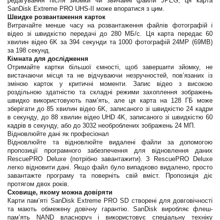
редагування після зйомки чи звичайні файли JPEG, ця карта
SanDisk Extreme PRO UHS-II може впоратися з цим.
Швидке розвантаження карток
Витрачайте менше часу на розвантаження файлів фотографій і
відео зі швидкістю передачі до 280 МБ/с. Ця карта передає 60
хвилин відео 6K за 394 секунди та 1000 фотографій 24MP (69MB)
за 198 секунд.
Кімната для дослідження
Отримайте картки більшої ємності, щоб завершити зйомку, не
вистачаючи місця та не відчуваючи незручностей, пов’язаних із
зміною карток у критичні моменти. Запис відео з високою
роздільною здатністю та складні режими захоплення зображень
швидко використовують пам’ять, але ця карта на 128 ГБ може
зберігати до 85 хвилин відео 6K, записаного зі швидкістю 24 кадри
в секунду, до 88 хвилин відео UHD 4K, записаного зі швидкістю 60
кадрів в секунду, або до 3032 необроблених зображень 24 МП.
Відновлюйте дані як професіонал
Відновлюйте та відновлюйте видалені файли за допомогою
пропозиції програмного забезпечення для відновлення даних
RescuePRO Deluxe (потрібно завантажити). З RescuePRO Deluxe
легко відновити дані. Якщо файл було випадково видалено, просто
завантажте програму та поверніть свій вміст. Пропозиція діє
протягом двох років.
Сховище, якому можна довіряти
Карти пам’яті SanDisk Extreme PRO SD створені для довговічності
та мають обмежену довічну гарантію. SanDisk виробляє флеш-
пам’ять NAND власноруч і використовує спеціальну техніку