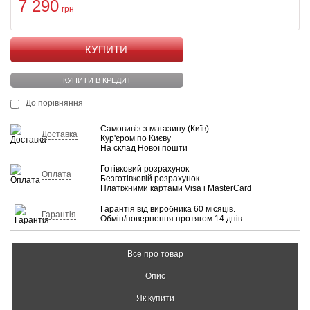
7 290
грн
КУПИТИ
КУПИТИ В КРЕДИТ
До порівняння
Самовивіз з магазину (Київ)
Доставка
Кур'єром по Києву
На склад Нової пошти
Готівковий розрахунок
Оплата
Безготівковій розрахунок
Платіжними картами Visa і MasterCard
Гарантія від виробника 60 місяців.
Гарантія
Обмін/повернення протягом 14 днів
Все про товар
Опис
Як купити