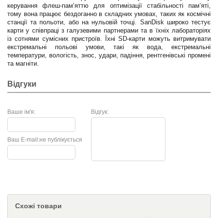
керування флеш-пам’яттю для оптимізації стабільності пам’яті,
тому вона працює бездоганно в складних умовах, таких як космічні
станції та польоти, або на нульовій точці. SanDisk широко тестує
карти у співпраці з галузевими партнерами та в їхніх лабораторіях
із сотнями сумісних пристроїв. Їхні SD-карти можуть витримувати
екстремальні польові умови, такі як вода, екстремальні
температури, вологість, знос, удари, падіння, рентгенівські промені
та магніти.
Відгуки
Ваше ім'я:
Відгук:
Ваш E-mail:
не публікується
Схожі товари