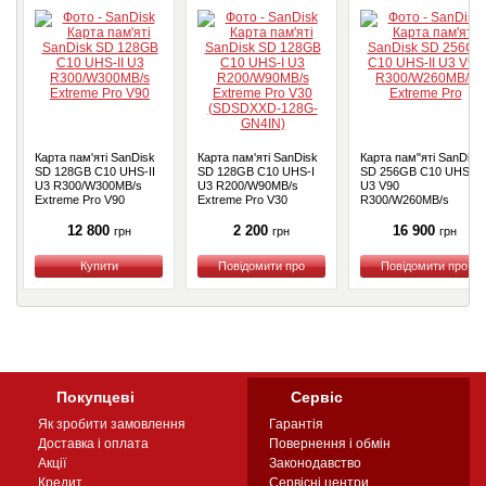
Карта пам'яті SanDisk
Карта пам'яті SanDisk
Карта пам"яті SanDisk
SD 128GB C10 UHS-II
SD 128GB C10 UHS-I
SD 256GB C10 UHS-II
U3 R300/W300MB/s
U3 R200/W90MB/s
U3 V90
Extreme Pro V90
Extreme Pro V30
R300/W260MB/s
(SDSDXXD-128G-
Extreme Pro
GN4IN)
12 800
2 200
16 900
грн
грн
грн
Купити
Купити
Купити
Покупцеві
Сервіс
Як зробити замовлення
Гарантія
Доставка і оплата
Повернення і обмін
Акції
Законодавство
Кредит
Сервісні центри