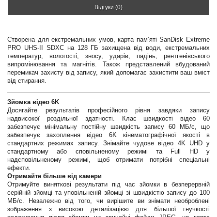
Відгуки (0)
Створена для екстремальних умов, карта пам’яті SanDisk Extreme
PRO UHS-II SDXC на 128 ГБ захищена від води, екстремальних
температур, вологості, зносу, ударів, падінь, рентгенівського
випромінювання та магнітів. Також представлений вбудований
перемикач захисту від запису, який допомагає захистити ваш вміст
від стирання.
Зйомка відео 6K
Досягайте результатів професійного рівня завдяки запису
надвисокої роздільної здатності. Клас швидкості відео 60
забезпечує мінімальну постійну швидкість запису 60 МБ/с, що
забезпечує захоплення відео 6K кінематографічної якості в
стандартних режимах запису. Знімайте чудове відео 4K UHD у
стандартному або сповільненому режимі та Full HD у
надсповільненому режимі, щоб отримати потрібні спеціальні
ефекти.
Отримайте більше від камери
Отримуйте виняткові результати під час зйомки в безперервній
серійній зйомці та уповільненій зйомці зі швидкістю запису до 100
МБ/с. Незалежно від того, чи вирішите ви знімати необроблені
зображення з високою деталізацією для більшої гнучкості