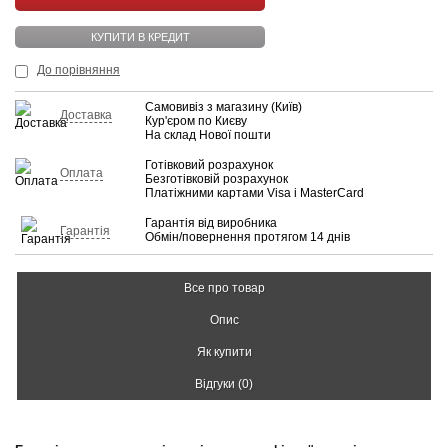
КУПИТИ В КРЕДИТ
До порівняння
Самовивіз з магазину (Київ)
Доставка
Кур'єром по Києву
На склад Нової пошти
Готівковий розрахунок
Оплата
Безготівковій розрахунок
Платіжними картами Visa і MasterCard
Гарантія від виробника
Гарантія
Обмін/повернення протягом 14 днів
Все про товар
Опис
Як купити
Відгуки (0)