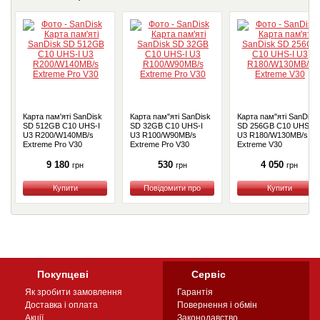
Карта пам'яті SanDisk
Карта пам"яті SanDisk
Карта пам"яті SanDisk
SD 512GB C10 UHS-I
SD 32GB C10 UHS-I
SD 256GB C10 UHS-I
U3 R200/W140MB/s
U3 R100/W90MB/s
U3 R180/W130MB/s
Extreme Pro V30
Extreme Pro V30
Extreme V30
9 180
530
4 050
грн
грн
грн
Купити
Купити
Купити
Покупцеві
Сервіс
Як зробити замовлення
Гарантія
Доставка і оплата
Повернення і обмін
Акції
Законодавство