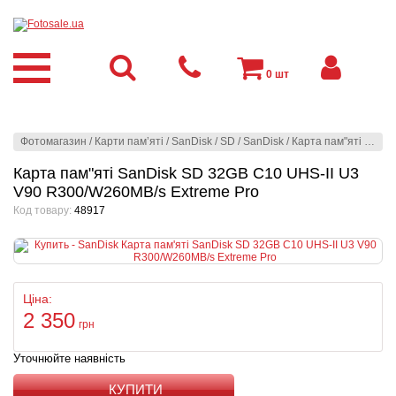
0
шт
Фотомагазин
/
Карти пам’яті
/
SanDisk
/
SD
/
SanDisk
/
Карта пам"яті SanDisk SD 32GB C10 UHS-II U3 V90 R300/W260MB/s Extreme Pro
Карта пам"яті SanDisk SD 32GB C10 UHS-II U3
V90 R300/W260MB/s Extreme Pro
Код товару:
48917
Ціна:
2 350
грн
Уточнюйте наявність
КУПИТИ