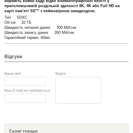
Бережіть кожен кадр відео кінематографічної якості у
приголомшливій роздільній здатності 8K, 4K або Full HD на
карті пам'яті SD™ з неймовірною швидкодією.
Тип SDXC
Об`єм 32 ГБ
Швидкість читання даних 300 Мб/сек
Швидкість запису даних 260 Мб/сек
Гарантійний термін: 60міс
Відгуки
Ваше ім'я:
Відгук:
Ваш E-mail:
не публікується
Схожі товари