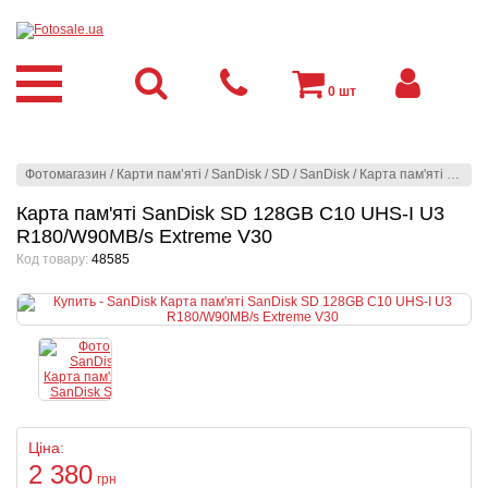
0
шт
Фотомагазин
/
Карти пам’яті
/
SanDisk
/
SD
/
SanDisk
/
Карта пам'яті SanDisk SD 128GB C10 UHS-I U3 R180/W90MB/s Extreme V30
Карта пам'яті SanDisk SD 128GB C10 UHS-I U3
R180/W90MB/s Extreme V30
Код товару:
48585
Ціна:
2 380
грн