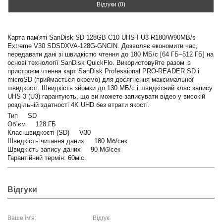
Відгуки (0)
Карта пам'яті SanDisk SD 128GB C10 UHS-I U3 R180/W90MB/s
Extreme V30 SDSDXVA-128G-GNCIN. Дозволяє економити час,
передавати дані зі швидкістю чтення до 180 МБ/с [64 ГБ–512 ГБ] на
основі технології SanDisk QuickFlo. Використовуйте разом із
пристроєм чтення карт SanDisk Professional PRO-READER SD і
microSD (приймається окремо) для досягнення максимальної
швидкості. Швидкість зйомки до 130 МБ/с і швидкісний клас запису
UHS 3 (U3) гарантують, що ви можете записувати відео у високій
роздільній здатності 4K UHD без втрати якості.
Тип SD
Об`єм 128 ГБ
Клас швидкості (SD) V30
Швидкість читання даних 180 Мб/сек
Швидкість запису даних 90 Мб/сек
Гарантійний термін: 60міс.
Відгуки
Ваше ім'я:
Відгук: