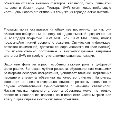
объектива от таких внешних факторов, как песок, пыль, отпечатки
пальцев и брызги воды. Фильтры B+W стоят лишь небольшую
часть цены нового объектива и к тому же их гораздо легче чистить.
Фильтры могут оставаться на объективе постоянно, так как они
абсолютно нейтральны по цвету, обладают высокой прозрачностью
и, благодаря покрытию B+W MRC или B+W MRC nano, имеют
чрезвычайно низкий уровень отражения. Оптическая информация
остается неизменной, достигая сенсора изображения (или пленки).
Эти исключительно прозрачные и высокопрозрачные защитные
фильтры B+W не требуют учета компенсации экспозиции.
Защитные фильтры играют особенно важную роль в цифровой
фотографии. Большая глубина резкости, обусловленная меньшими
размерами сенсоров изображения, усиливает влияние загрязнения
переднего элемента объектива на качество снимков. Например,
отпечатки пальцев значительно снижают резкость, особенно в
случае использования зум-объективов с меньшей светосилой.
Частая чистка переднего элемента объектива может не только
привести к появлению царапин, но и перенести частицы грязи или
влагу с края оправы внутрь системы объектива.