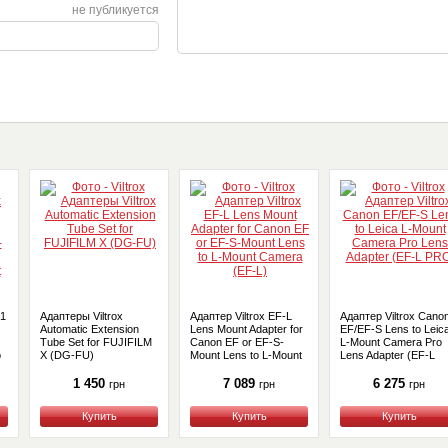
не публикуется
X1
Адаптеры Viltrox
Адаптер Viltrox EF-L
Адаптер Viltrox Cano
Automatic Extension
Lens Mount Adapter for
EF/EF-S Lens to Leic
Tube Set for FUJIFILM
Canon EF or EF-S-
L-Mount Camera Pro
o
X (DG-FU)
Mount Lens to L-Mount
Lens Adapter (EF-L
F-
Camera (EF-L)
PRO)
1 450
7 089
6 275
грн
грн
грн
Купить
Купить
Купить