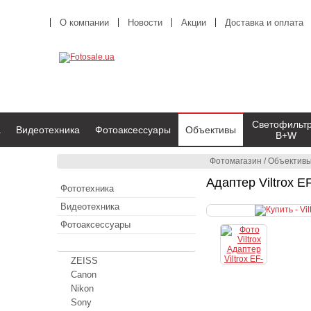
О компании
Новости
Акции
Доставка и оплата
Светофильт
а
Видеотехника
Фотоаксессуары
Объективы
B+W
Фотомагазин
/
Объектив
Адаптер Viltrox 
Фототехника
Видеотехника
Фотоаксессуары
Объективы
ZEISS
Canon
Nikon
Sony