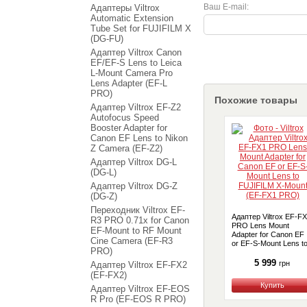
Ваш E-mail:
Адаптеры Viltrox
Automatic Extension
Tube Set for FUJIFILM X
(DG-FU)
Адаптер Viltrox Canon
EF/EF-S Lens to Leica
L-Mount Camera Pro
Lens Adapter (EF-L
PRO)
Похожие товары
Адаптер Viltrox EF-Z2
Autofocus Speed
Booster Adapter for
Canon EF Lens to Nikon
Z Camera (EF-Z2)
Адаптер Viltrox DG-L
(DG-L)
Адаптер Viltrox DG-Z
(DG-Z)
Переходник Viltrox EF-
Адаптер Viltrox EF-F
R3 PRO 0.71x for Canon
PRO Lens Mount
EF-Mount to RF Mount
Adapter for Canon EF
Cine Camera (EF-R3
or EF-S-Mount Lens t
PRO)
FUJIFILM X-Mount (E
FX1 PRO)
5 999
грн
Адаптер Viltrox EF-FX2
(EF-FX2)
Купить
Адаптер Viltrox EF-EOS
R Pro (EF-EOS R PRO)