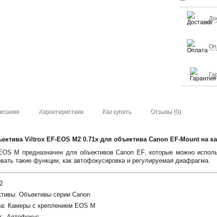
До
Оп
Га
исание
Характеристики
Как купить
Отзывы (0)
ектива Viltrox EF-EOS M2 0.71x для объектива Canon EF-Mount на к
EOS M предназначен для объективов Canon EF, которые можно испол
вать такие функции, как автофокусировка и регулируемая диафрагма.
2
тивы: Объективы серии Canon
а: Камеры с креплением EOS M
и: Автофокус