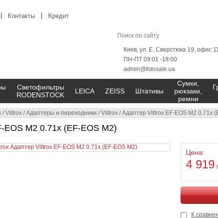
Контакты
Кредит
Киев, ул. Е. Сверстюка 19, офис 1
ПН-ПТ 09:01 -18:00
admin@fotosale.ua
Сумки,
ры
Светофильтры
Г
LEICA
ZEISS
Штативы
рюкзаки,
RODENSTOCK
ремни
ы
/
Viltrox
/
Адаптеры и переходники
/
Viltrox
/
Адаптер Viltrox EF-EOS M2 0.71x 
EF-EOS M2 0.71x (EF-EOS M2)
Цена:
4 919
К сравне