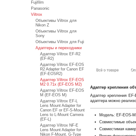
Fujifilm
Panasonic
Viltrox
Объективы Viltrox для
Nikon Z
Объективы Viltrox для
Sony
Объективы Viltrox для Fuji
Адаптеры и переходники
Адаптер Viltrox EF-R2
(EF-R2)
Адаптер Viltrox EF-EOS
R2 Adapter for Canon EF
Всё о товаре
Оп
(EF-EOSR2)
Адаптер Viltrox EF-EOS
M2 0.71x (EF-EOS M2)
Адаптер крепления объ
Адаптер Viltrox EF-EOS
M (EF-EOS M)
Адаптер крепления EF-
адаптера можно реализо
Адаптер Viltrox EF-L
Lens Mount Adapter for
Canon EF or EF-S-Mount
Lens to L-Mount Camera
Модель: EF-EOS-M
(EF-L)
Совместимые объек
Адаптер Viltrox NF-E
Совместимая камер
Lens Mount Adapter for
Nikon F-Mount, G-Type
Режим фокусировк