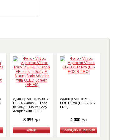
n
Адаптер Viltrox Mark V
Адаптер Viltrox EF-
Адаптер Viltrox NF-
a
EF-E5 Canon EF Lens
EOS R Pro (EF-EOS R
Autofocus Lens Moun
to Sony E-Mount Body
PRO)
Adapter for Nikon F-
Adapter with OLED
Mount to Micro Four
Screen (EF-E5)
Thirds Camera (NF-
8 099
4 080
5 552
грн
грн
грн
Купить
Купить
Купить