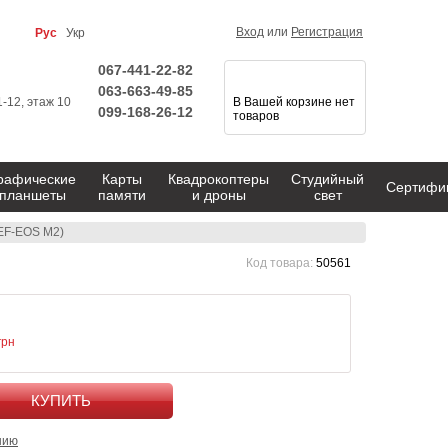
Вход
или
Регистрация
Рус
Укр
067-441-22-82
063-663-49-85
1-12, этаж 10
В Вашей корзине нет
099-168-26-12
товаров
рафические
Карты
Квадрокоптеры
Студийный
Сертифи
планшеты
памяти
и дроны
свет
(EF-EOS M2)
Код товара:
50561
грн
КУПИТЬ
нию