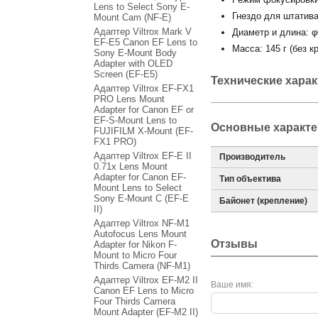
Lens to Select Sony E-
Гнездо для штатива
Mount Cam (NF-E)
Адаптер Viltrox Mark V
Диаметр и длина: 
EF-E5 Canon EF Lens to
Масса: 145 г (без к
Sony E-Mount Body
Adapter with OLED
Screen (EF-E5)
Технические хара
Адаптер Viltrox EF-FX1
PRO Lens Mount
Adapter for Canon EF or
EF-S-Mount Lens to
Основные характе
FUJIFILM X-Mount (EF-
FX1 PRO)
Адаптер Viltrox EF-E II
Производитель
0.71x Lens Mount
Adapter for Canon EF-
Тип объектива
Mount Lens to Select
Sony E-Mount C (EF-E
Байонет (крепление)
II)
Адаптер Viltrox NF-M1
Autofocus Lens Mount
Отзывы
Adapter for Nikon F-
Mount to Micro Four
Thirds Camera (NF-M1)
Адаптер Viltrox EF-M2 II
Ваше имя:
Canon EF Lens to Micro
Four Thirds Camera
Mount Adapter (EF-M2 II)