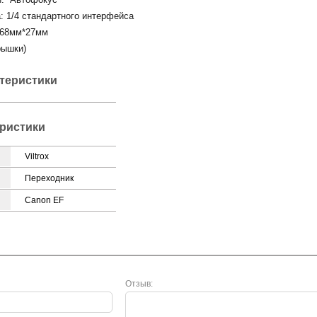
: 1/4 стандартного интерфейса
φ68мм*27мм
рышки)
ктеристики
ристики
Viltrox
Переходник
Canon EF
Отзыв: