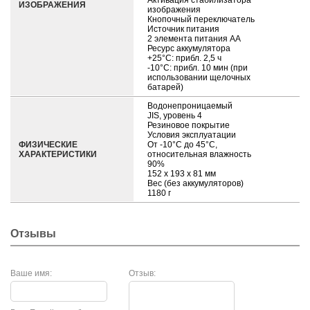
Активация стабилизатора
ИЗОБРАЖЕНИЯ
изображения
Кнопочный переключатель
Источник питания
2 элемента питания AA
Ресурс аккумулятора
+25°C: прибл. 2,5 ч
-10°C: прибл. 10 мин (при
использовании щелочных
батарей)
Водонепроницаемый
JIS, уровень 4
Резиновое покрытие
Условия эксплуатации
ФИЗИЧЕСКИЕ
От -10°C до 45°C,
ХАРАКТЕРИСТИКИ
относительная влажность
90%
152 x 193 x 81 мм
Вес (без аккумуляторов)
1180 г
Отзывы
Ваше имя:
Отзыв: