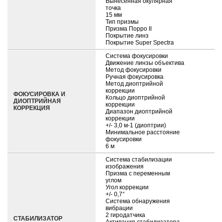
Вынесенная окулярная
точка
15 мм
Тип призмы
Призма Порро II
Покрытие линз
Покрытие Super Spectra
Система фокусировки
Движение линзы объектива
Метод фокусировки
Ручная фокусировка
Метод диоптрийной
коррекции
ФОКУСИРОВКА И
Кольцо диоптрийной
ДИОПТРИЙНАЯ
коррекции
КОРРЕКЦИЯ
Диапазон диоптрийной
коррекции
+/- 3,0 м-1 (диоптрии)
Минимальное расстояние
фокусировки
6 м
Система стабилизации
изображения
Призма с переменным
углом
Угол коррекции
+/- 0,7°
Система обнаружения
вибрации
2 гиродатчика
СТАБИЛИЗАТОР