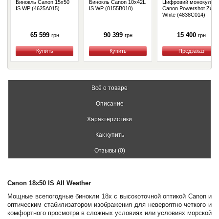
Бинокль Canon 15x50
Бинокль Canon 10x42L
Цифровий монокуляр
IS WP (4625A015)
IS WP (0155B010)
Canon Powershot Zoo
White (4838C014)
65 599
90 399
15 400
грн
грн
грн
Купить
Купить
Купить
Всё о товаре
Описание
Характеристики
Как купить
Отзывы (0)
Canon 18x50 IS All Weather
Мощные всепогодные бинокли 18x с высокоточной оптикой Canon и
оптическим стабилизатором изображения для невероятно четкого и
комфортного просмотра в сложных условиях или условиях морской