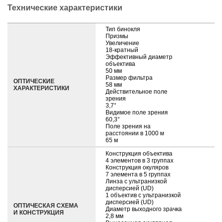
Технические характеристики
Тип бинокля
Призмы
Увеличение
18-кратный
Эффективный диаметр
объектива
50 мм
Размер фильтра
ОПТИЧЕСКИЕ
58 мм
ХАРАКТЕРИСТИКИ
Действительное поле
зрения
3,7°
Видимое поле зрения
60,3°
Поле зрения на
расстоянии в 1000 м
65 м
Конструкция объектива
4 элементов в 3 группах
Конструкция окуляров
7 элемента в 5 группах
Линза с ультранизкой
дисперсией (UD)
1 объектив с ультранизкой
дисперсией (UD)
ОПТИЧЕСКАЯ СХЕМА
Диаметр выходного зрачка
И КОНСТРУКЦИЯ
2,8 мм