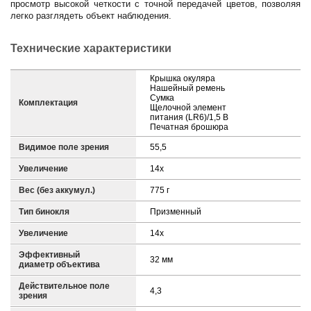
просмотр высокой четкости с точной передачей цветов, позволяя
легко разглядеть объект наблюдения.
Технические характеристики
Крышка окуляра
Нашейный ремень
Сумка
Комплектация
Щелочной элемент
питания (LR6)/1,5 В
Печатная брошюра
Видимое поле зрения
55,5
Увеличение
14x
Вес (без аккумул.)
775 г
Тип бинокля
Призменный
Увеличение
14x
Эффективный
32 мм
диаметр объектива
Действительное поле
4,3
зрения