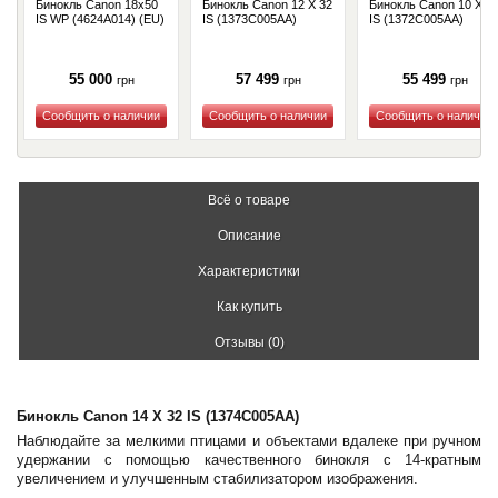
Бинокль Canon 18x50
Бинокль Canon 12 X 32
Бинокль Canon 10 X 3
IS WP (4624A014) (EU)
IS (1373C005AA)
IS (1372C005AA)
55 000
57 499
55 499
грн
грн
грн
Купить
Купить
Купить
Всё о товаре
Описание
Характеристики
Как купить
Отзывы (0)
Бинокль Canon 14 X 32 IS (1374C005AA)
Наблюдайте за мелкими птицами и объектами вдалеке при ручном
удержании с помощью качественного бинокля с 14-кратным
увеличением и улучшенным стабилизатором изображения.