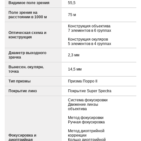
Видимое поле зрения
55,5
Поле зрения на
75 м
расстоянии в 1000 м
Конструкция объектива
7 элементов в 6 группах
Оптическая схема и
конструкция
Конструкция окуляров
5 элементов в 4 группах
Диаметр выходного
2,3 мм
зрачка
Вынесен. окулярн.
14,5 мм
точка
Тип призмы
Призма Порро II
Покрытие линз
Покрытие Super Spectra
Система фокусировки
Движение линзы
объектива
Метод фокусировки
Ручная фокусировка
Метод диоптрийной
Фокусировка и
коррекции
диоптрийная
Кольцо диоптрийной