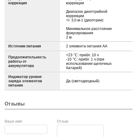
коррекция
коррекции
Диапазон диоптрийной
коррекции
+/- 3,0 м-1 (диоптрии)
Минимальное расстояние
фокусирования
2 м
Источник питания
2 элемента питания AA
+23 °C: прибл. 10 ч
Продолжительность
-10 °C: прибл. 1 ч (при
работы от
использовании щелочных
аккумулятора
батарей)
Индикатор уровня
заряда элементов
Да (светодиодный)
питания
Отзывы
Ваше имя:
Отзыв: