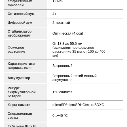
эффективных
12 млн.
пикселей
Оптический зум
4x
Цифровой зум
2 -кратный
Стабилизатор
Оптическая (4 оси)
изображения
От 13,8 до 55,5 мм
Фокусное
(эквивалентное фокусное
растояние
расстояние 35 мм: от 100 до 400
мм)
Характеристики
Встроенный
видоискателя
Встроенный литий-ионный
Аккумулятор
аккумулятор
Ресурс
аккумуляторной
150 снимков
батареи
Карта памяти
microSD/microSDHC/microSDXC
Операционная
0...+40 °C
среда
Габариты (Ш х В