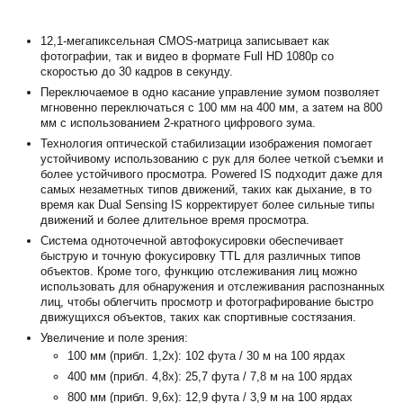
12,1-мегапиксельная CMOS-матрица записывает как
фотографии, так и видео в формате Full HD 1080p со
скоростью до 30 кадров в секунду.
Переключаемое в одно касание управление зумом позволяет
мгновенно переключаться с 100 мм на 400 мм, а затем на 800
мм с использованием 2-кратного цифрового зума.
Технология оптической стабилизации изображения помогает
устойчивому использованию с рук для более четкой съемки и
более устойчивого просмотра. Powered IS подходит даже для
самых незаметных типов движений, таких как дыхание, в то
время как Dual Sensing IS корректирует более сильные типы
движений и более длительное время просмотра.
Система одноточечной автофокусировки обеспечивает
быструю и точную фокусировку TTL для различных типов
объектов. Кроме того, функцию отслеживания лиц можно
использовать для обнаружения и отслеживания распознанных
лиц, чтобы облегчить просмотр и фотографирование быстро
движущихся объектов, таких как спортивные состязания.
Увеличение и поле зрения:
100 мм (прибл. 1,2x): 102 фута / 30 м на 100 ярдах
400 мм (прибл. 4,8x): 25,7 фута / 7,8 м на 100 ярдах
800 мм (прибл. 9,6x): 12,9 фута / 3,9 м на 100 ярдах