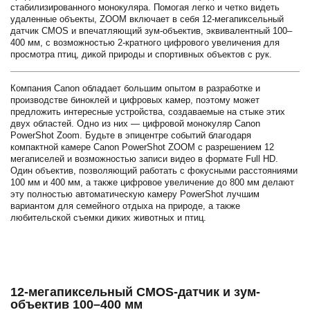
стабилизированного монокуляра. Помогая легко и четко видеть
удаленные объекты, ZOOM включает в себя 12-мегапиксельный
датчик CMOS и впечатляющий зум-объектив, эквивалентный 100–
400 мм, с возможностью 2-кратного цифрового увеличения для
просмотра птиц, дикой природы и спортивных объектов с рук.
Компания Canon обладает большим опытом в разработке и
производстве биноклей и цифровых камер, поэтому может
предложить интересные устройства, создаваемые на стыке этих
двух областей. Одно из них — цифровой монокуляр Canon
PowerShot Zoom. Будьте в эпицентре событий благодаря
компактной камере Canon PowerShot ZOOM с разрешением 12
мегаписелей и возможностью записи видео в формате Full HD.
Один объектив, позволяющий работать с фокусными расстояниями
100 мм и 400 мм, а также цифровое увеличение до 800 мм делают
эту полностью автоматическую камеру PowerShot лучшим
вариантом для семейного отдыха на природе, а также
любительской съемки диких животных и птиц.
12-мегапиксельный CMOS-датчик и зум-
объектив 100–400 мм