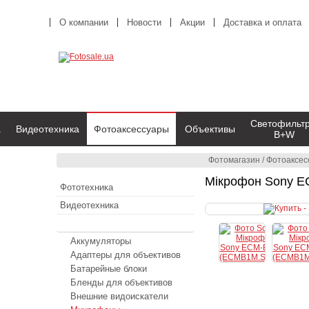
О компании
Новости
Акции
Доставка и оплата
Светофильт
а
Видеотехника
Фотоаксессуары
Объективы
B+W
Фотомагазин
/
Фотоаксес
Мікрофон Sony 
Фототехника
Видеотехника
Фотоаксессуары
Аккумуляторы
Адаптеры для объективов
Батарейные блоки
Бленды для объективов
Внешние видоискатели