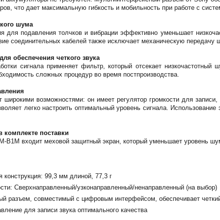
ров, что дает максимальную гибкость и мобильность при работе с систе
кого шума
ия для подавления толчков и вибрации эффективно уменьшает низкоча
твие соединительных кабелей также исключает механическую передачу 
ля обеспечения четкого звука
ботки сигнала применяет фильтр, который отсекает низкочастотный шу
бходимость сложных процедур во время постпроизводства.
авления
т широкими возможностями: он имеет регулятор громкости для записи,
зволяет легко настроить оптимальный уровень сигнала. Использование
в комплекте поставки
M-B1M входит меховой защитный экран, который уменьшает уровень шум
 конструкция: 99,3 мм длиной, 77,3 г
сти: Сверхнаправленный/узконаправленный/ненаправленный (на выбор)
й разъем, совместимый с цифровым интерфейсом, обеспечивает четкий
вление для записи звука оптимального качества