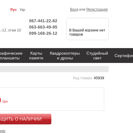
Вход
или
Регистрация
Рус
Укр
067-441-22-82
063-663-49-85
1-12, этаж 10
В Вашей корзине нет
099-168-26-12
товаров
рафические
Карты
Квадрокоптеры
Студийный
Сертифи
планшеты
памяти
и дроны
свет
Код товара:
45939
9
грн
КУПИТЬ
нию