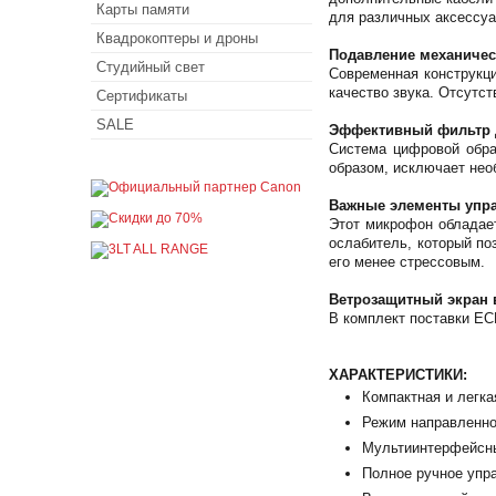
Карты памяти
для различных аксессуа
Квадрокоптеры и дроны
Подавление механичес
Студийный свет
Современная конструкц
качество звука. Отсутс
Сертификаты
SALE
Эффективный фильтр д
Система цифровой обра
образом, исключает нео
Важные элементы упр
Этот микрофон обладае
ослабитель, который по
его менее стрессовым.
Ветрозащитный экран 
В комплект поставки EC
ХАРАКТЕРИСТИКИ:
Компактная и легкая
Режим направленно
Мультиинтерфейсны
Полное ручное упра