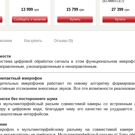
(ECMW3.CE7)
13 999
15 799
27 399
грн
грн
грн
Купить
Купить
Купить
исание
Как купить
Отзывы (0)
ности
система цифровой обработки сигнала в этом функциональном микроф
направленным, узконаправленным и ненаправленным.
омпактный микрофон
дительных микрофонов работают по новому алгоритму формировани
тивным отсеканием внеосевых звуков. Все эти возможности реализован
чески без постороннего шума
з мультиинтерфейсный разъем совместимой камеры со встроенным 
еру в цифровом виде, благодаря чему его качество не ухудшается.
 аналоговым интерфейсом.
ение
икрофон к мультиинтерфейсному разъему на совместимой камере
и аккумуляторы не требуются. Мультиинтерфейсный разъем от Sony об