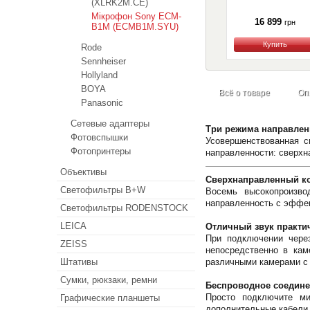
(XLRK2M.CE)
Мікрофон Sony ECM-
16 899
грн
B1M (ECMB1M.SYU)
Купить
Rode
Sennheiser
Hollyland
BOYA
Всё о товаре
Оп
Panasonic
Сетевые адаптеры
Три режима направлен
Фотовспышки
Усовершенствованная 
Фотопринтеры
направленности: сверх
Объективы
Сверхнаправленный к
Светофильтры B+W
Восемь высокопроизво
направленность с эффек
Светофильтры RODENSTOCK
LEICA
Отличный звук практи
При подключении чере
ZEISS
непосредственно в кам
Штативы
различными камерами с
Сумки, рюкзаки, ремни
Беспроводное соедин
Просто подключите м
Графические планшеты
дополнительные кабели 