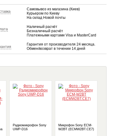
Самовывоз из магазина (Киев)
ставка
Курьером по Киеву
На склад Новой почты
Наличный расчёт
лата
Безналичный расчёт
Платежными картами Visa и MasterCard
Гарантия от производителя 24 месяца.
рантия
Обмен/возврат в течении 14 дней
Радиомикрофон Sony
Микрофон Sony ECM-
Микрофон Sony ECM
ма
UWP-D16
W2BT (ECMW2BT.CE7)
G1Z (ECMG1Z.SYU)