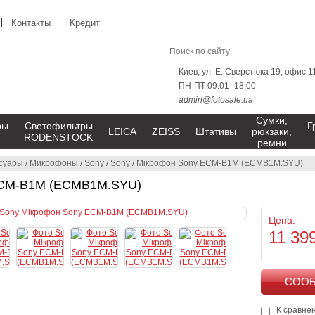
Контакты
Кредит
Киев, ул. Е. Сверстюка 19, офис 1
ПН-ПТ 09:01 -18:00
admin@fotosale.ua
Сумки,
ры
Светофильтры
Г
LEICA
ZEISS
Штативы
рюкзаки,
RODENSTOCK
ремни
суары
/
Микрофоны
/
Sony
/
Sony
/
Мікрофон Sony ECM-B1M (ECMB1M.SYU)
ECM-B1M (ECMB1M.SYU)
Цена:
11 39
К сравне