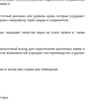
мами α.
стотный резонанс или уровень шума, которые ухудшают
шума к микрофону через шнуры и соединители.
м, повышает качество звука на этапе записи и, таким
 аналоговый выход для подключения различных камер и
 этих возможностей упрощает постпроизводство и делает
а от ветра при съемке вне помещения.
 звук