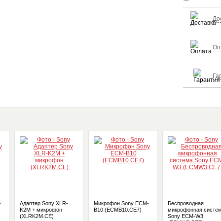
До
Оп
Га
-
Адаптер Sony XLR-
Микрофон Sony ECM-
Беспроводная
K2M + микрофон
B10 (ECMB10.CE7)
микрофонная систе
(XLRK2M.CE)
Sony ECM-W3