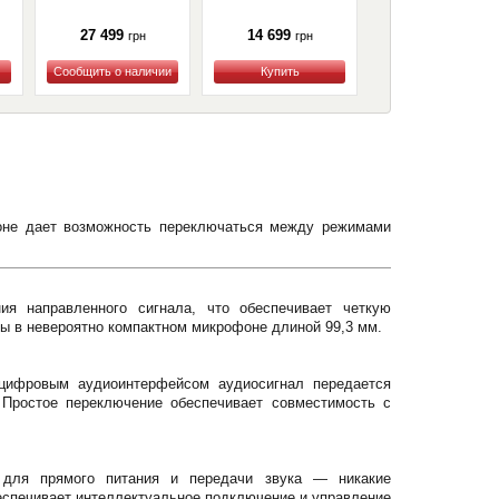
27 499
14 699
10 499
грн
грн
грн
Купить
Купить
Купить
оне дает возможность переключаться между режимами
я направленного сигнала, что обеспечивает четкую
ы в невероятно компактном микрофоне длиной 99,3 мм.
цифровым аудиоинтерфейсом аудиосигнал передается
 Простое переключение обеспечивает совместимость с
 для прямого питания и передачи звука — никакие
еспечивает интеллектуальное подключение и управление