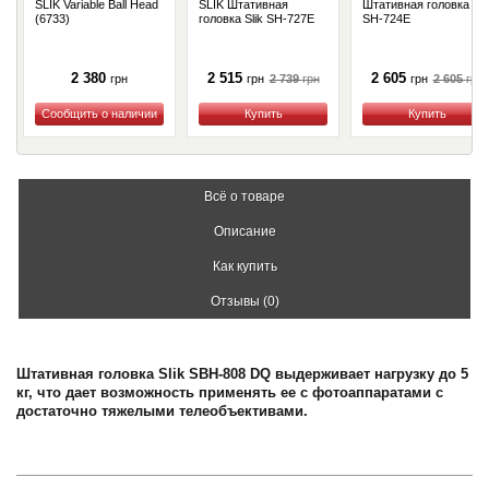
SLIK Variable Ball Head
SLIK Штативная
Штативная головка Sli
(6733)
головка Slik SH-727E
SH-724E
2 380
2 515
2 605
2 739
грн
2 605
грн
грн
грн
грн
Купить
Купить
Купить
Всё о товаре
Описание
Как купить
Отзывы (0)
Штативная головка Slik SBH-808 DQ выдерживает нагрузку до 5
кг, что дает возможность применять ее с фотоаппаратами с
достаточно тяжелыми телеобъективами.