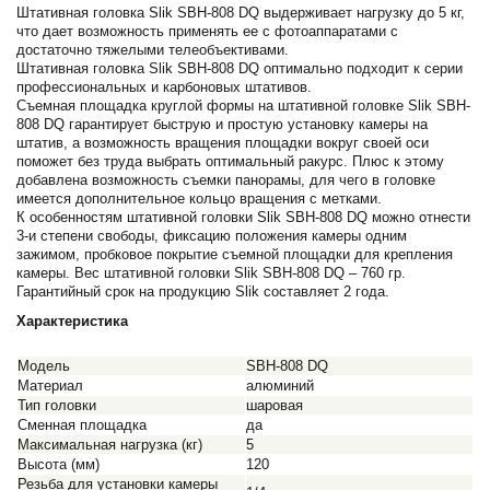
Штативная головка Slik SBH-808 DQ выдерживает нагрузку до 5 кг,
что дает возможность применять ее с фотоаппаратами с
достаточно тяжелыми телеобъективами.
Штативная головка Slik SBH-808 DQ оптимально подходит к серии
профессиональных и карбоновых штативов.
Съемная площадка круглой формы на штативной головке Slik SBH-
808 DQ гарантирует быструю и простую установку камеры на
штатив, а возможность вращения площадки вокруг своей оси
поможет без труда выбрать оптимальный ракурс. Плюс к этому
добавлена возможность съемки панорамы, для чего в головке
имеется дополнительное кольцо вращения с метками.
К особенностям штативной головки Slik SBH-808 DQ можно отнести
3-и степени свободы, фиксацию положения камеры одним
зажимом, пробковое покрытие съемной площадки для крепления
камеры. Вес штативной головки Slik SBH-808 DQ – 760 гр.
Гарантийный срок на продукцию Slik составляет 2 года.
Характеристика
Модель
SBH-808 DQ
Материал
алюминий
Тип головки
шаровая
Сменная площадка
да
Максимальная нагрузка (кг)
5
Высота (мм)
120
Резьба для установки камеры