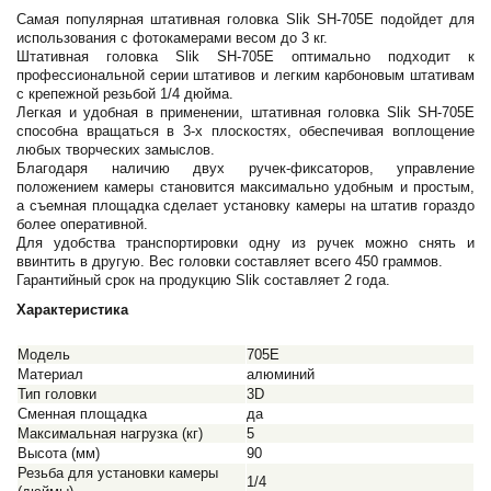
Самая популярная штативная головка Slik SH-705E подойдет для
использования с фотокамерами весом до 3 кг.
Штативная головка Slik SH-705E оптимально подходит к
профессиональной серии штативов и легким карбоновым штативам
с крепежной резьбой 1/4 дюйма.
Легкая и удобная в применении, штативная головка Slik SH-705E
способна вращаться в 3-х плоскостях, обеспечивая воплощение
любых творческих замыслов.
Благодаря наличию двух ручек-фиксаторов, управление
положением камеры становится максимально удобным и простым,
а съемная площадка сделает установку камеры на штатив гораздо
более оперативной.
Для удобства транспортировки одну из ручек можно снять и
ввинтить в другую. Вес головки составляет всего 450 граммов.
Гарантийный срок на продукцию Slik составляет 2 года.
Характеристика
Модель
705Е
Материал
алюминий
Тип головки
3D
Сменная площадка
да
Максимальная нагрузка (кг)
5
Высота (мм)
90
Резьба для установки камеры
1/4