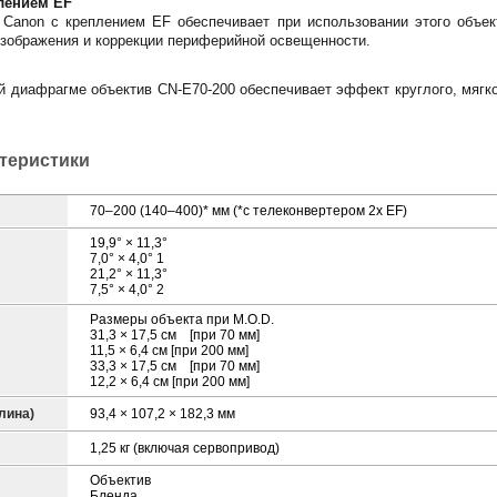
лением EF
 Canon с креплением EF обеспечивает при использовании этого объе
зображения и коррекции периферийной освещенности.
й диафрагме объектив CN-E70-200 обеспечивает эффект круглого, мягк
ктеристики
70–200 (140–400)* мм (*с телеконвертером 2x EF)
19,9° × 11,3°
7,0° × 4,0° 1
21,2° × 11,3°
7,5° × 4,0° 2
Размеры объекта при M.O.D.
31,3 × 17,5 см [при 70 мм]
11,5 × 6,4 см [при 200 мм]
33,3 × 17,5 см [при 70 мм]
12,2 × 6,4 см [при 200 мм]
лина)
93,4 × 107,2 × 182,3 мм
1,25 кг (включая сервопривод)
Объектив
Бленда