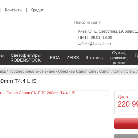
Контакты
Кредит
Киев, ул. Е. Сверстюка 19, офис 1
ПН-ПТ 09:01 -18:00
admin@fotosale.ua
Сумки,
ры
Светофильтры
Г
LEICA
ZEISS
Штативы
рюкзаки,
RODENSTOCK
ремни
ика
/
Профессиональное видео
/
Обективы Canon Cine
/
Canon
/
Canon CN-E 7
0mm T4.4 L IS
Цена:
220 9