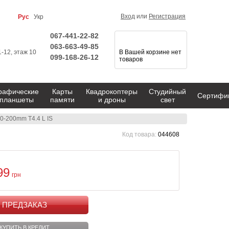
Вход
или
Регистрация
Рус
Укр
067-441-22-82
063-663-49-85
1-12, этаж 10
В Вашей корзине нет
099-168-26-12
товаров
рафические
Карты
Квадрокоптеры
Студийный
Сертифи
планшеты
памяти
и дроны
свет
0-200mm T4.4 L IS
Код товара:
044608
99
грн
КУПИТЬ
КУПИТЬ В КРЕДИТ