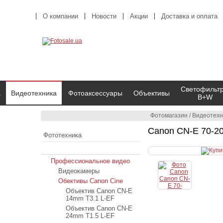
О компании
Новости
Акции
Доставка и оплата
Светофильт
а
Видеотехника
Фотоаксессуары
Объективы
B+W
Фотомагазин
/
Видеотехн
Canon CN-E 70-20
Фототехника
Видеотехника
Профессиональное видео
Видеокамеры
Обективы Canon Cine
Объектив Canon CN-E
14mm T3.1 L-EF
Объектив Canon CN-E
24mm T1.5 L-EF