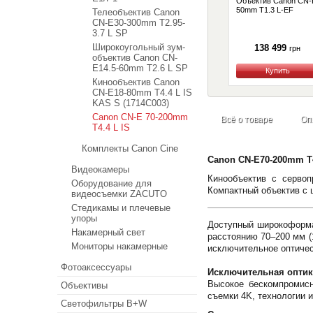
Объектив Canon CN-
50mm T1.3 L-EF
Телеобъектив Canon
CN-E30-300mm T2.95-
3.7 L SP
Широкоугольный зум-
138 499
грн
объектив Canon CN-
E14.5-60mm T2.6 L SP
Купить
Кинообъектив Canon
CN-E18-80mm T4.4 L IS
KAS S (1714C003)
Canon CN-E 70-200mm
Всё о товаре
Оп
T4.4 L IS
Комплекты Canon Cine
Canon CN-E70-200mm T4
Видеокамеры
Кинообъектив с серво
Оборудование для
Компактный объектив с 
видеосъемки ZACUTO
Стедикамы и плечевые
упоры
Доступный широкоформа
Накамерный свет
расстоянию 70–200 мм (
Мониторы накамерные
исключительное оптичес
Фотоаксессуары
Исключительная оптик
Высокое бескомпромисн
Объективы
съемки 4K, технологии и
Светофильтры B+W