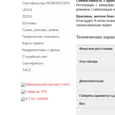
Совместимость с креп
Светофильтры RODENSTOCK
Интеграция с камерами
режимов стабилизации и
LEICA
Красивое, мягкое боке
ZEISS
Благодаря 9-лепестково
Штативы
захватывающее видео.
Сумки, рюкзаки, ремни
Графические планшеты
Технические хара
Карты памяти
Фокусное расстояние
Квадрокоптеры и дроны
Студийный свет
Угол обзора
Сертификаты
SALE
Дополнительно
Габариты (диаметр х д
Вес