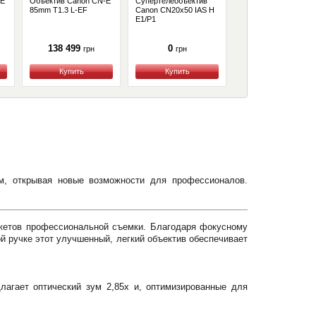
-E
Объектив Canon CN-E
Супертелеобъектив
Объектив Canon CN
85mm T1.3 L-EF
Canon CN20x50 IAS H
35mm T1.5 L-EF
E1/P1
138 499
0
138 499
грн
грн
грн
Купить
Купить
Купить
м, открывая новые возможности для профессионалов.
жетов профессиональной съемки. Благодаря фокусному
й ручке этот улучшенный, легкий объектив обеспечивает
агает оптический зум 2,85x и, оптимизированные для