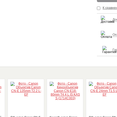
К сравне
До
Оп
Га