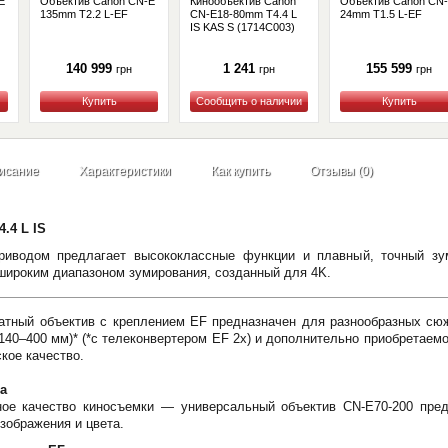
E
Объектив Canon CN-E
Кинообъектив Canon
Объектив Canon CN
135mm T2.2 L-EF
CN-E18-80mm T4.4 L
24mm T1.5 L-EF
IS KAS S (1714C003)
140 999
1 241
155 599
грн
грн
грн
Купить
Купить
Купить
исание
Характеристики
Как купить
Отзывы (0)
.4 L IS
приводом предлагает высококлассные функции и плавный, точный зу
широким диапазоном зумирования, созданный для 4K.
тный объектив с креплением EF предназначен для разнообразных сю
140–400 мм)* (*с телеконвертером EF 2x) и дополнительно приобретаемо
кое качество.
а
ое качество киносъемки — универсальный объектив CN-E70-200 предл
зображения и цвета.