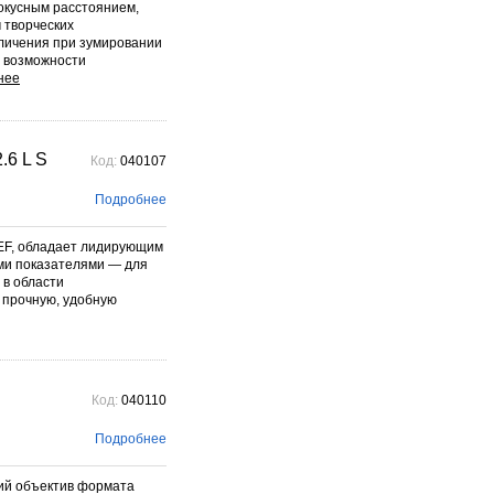
окусным расстоянием,
 творческих
еличения при зумировании
е возможности
.6 L S
Код:
040107
Подробнее
 EF, обладает лидирующим
ми показателями — для
 в области
 прочную, удобную
Код:
040110
Подробнее
кий объектив формата