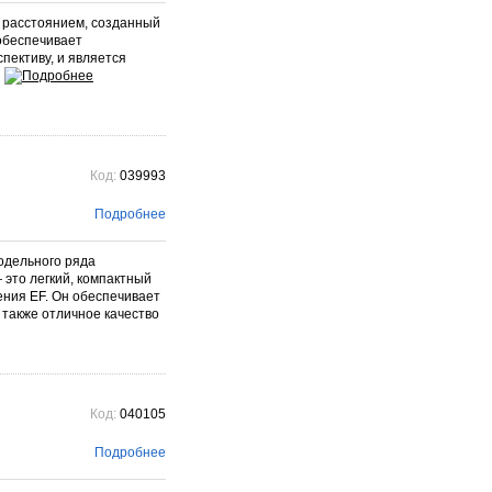
 расстоянием, созданный
 обеспечивает
пективу, и является
й
Код:
039993
Подробнее
одельного ряда
это легкий, компактный
ния EF. Он обеспечивает
 также отличное качество
Код:
040105
Подробнее