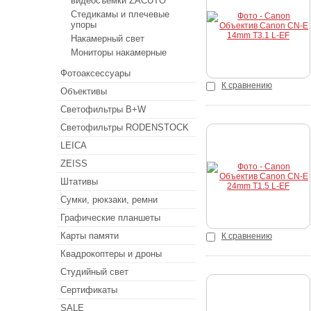
видеосъемки ZACUTO
Купить
Стедикамы и плечевые
упоры
Накамерный свет
Мониторы накамерные
Фотоаксессуары
К сравнению
Объективы
Светофильтры B+W
Светофильтры RODENSTOCK
LEICA
Купить
ZEISS
Штативы
Сумки, рюкзаки, ремни
Графические планшеты
Карты памяти
К сравнению
Квадрокоптеры и дроны
Студийный свет
Сертификаты
Купить
SALE