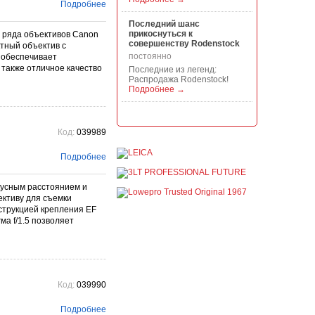
Подробнее
Последний шанс
прикоснуться к
 ряда объективов Canon
совершенству Rodenstock
тный объектив с
постоянно
 обеспечивает
 также отличное качество
Последние из легенд:
Распродажа Rodenstock!
Подробнее →
Акция на всю продукцию
Manfrotto, National
Код:
039989
Geographic и Kata!
постоянно
Подробнее
При покупке любой
продукции Manfrotto, National
Geographic и Kata получите
усным расстоянием и
гарантиров...
ективу для съемки
Подробнее →
струкцией крепления EF
ма f/1.5 позволяет
Скидки до -30% на
видоискатели, бленды,
адаптеры, объективы
Voigtlander
постоянно
Скидки до -30% на
Код:
039990
видоискатели, бленды,
адаптеры, объективы
Voigtlander - старейшего
Подробнее