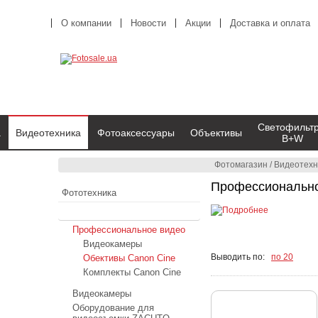
О компании
Новости
Акции
Доставка и оплата
Светофильт
а
Видеотехника
Фотоаксессуары
Объективы
B+W
Фотомагазин
/
Видеотехн
Профессионально
Фототехника
Видеотехника
Профессиональное видео
Видеокамеры
Выводить по:
по 20
Обективы Canon Cine
Комплекты Canon Cine
Видеокамеры
Оборудование для