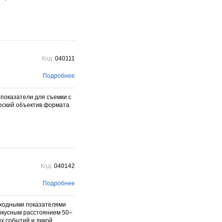
Код:
040111
Подробнее
показатели для съемки с
еский объектив формата
Код:
040142
Подробнее
сходными показателями
окусным расстоянием 50–
х событий и дикой