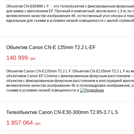
Объектив CN-E85MM L F - это телеобъектив с фиксированным фокусным
для камер с креплением EF. Прочный и компактный, весом всего 1,3 кг, он
великолепное качество изображения 4K, естественный угол обзора и перс
идеальным для съемки в условиях низкой освещенности с малой глубино
Объектив Canon CN-E 135mm T2.2 L-EF
140 999
грн
Объектив Canon CN-E135mm T2.2 L F. Объектив CN-E135mm T2.2 L F из м
объективов Canon EF Cinema с фиксированным фокусным расстоянием — 
объектив с фиксированным фокусным расстоянием и конструкцией крепле
великолепное качество изображения 4K и полнокадровое изображения, а
съемки в условиях низкой освещенности и
Телеобъектив Canon CN-E30-300mm T2.95-3.7 L S
1 857 064
грн