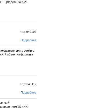
 EF (модель S) и PL
Код:
040108
Подробнее
показатели для съемки с
еский объектив формата
Код:
040112
Подробнее
 легкий
азрешением 2К и 4К.