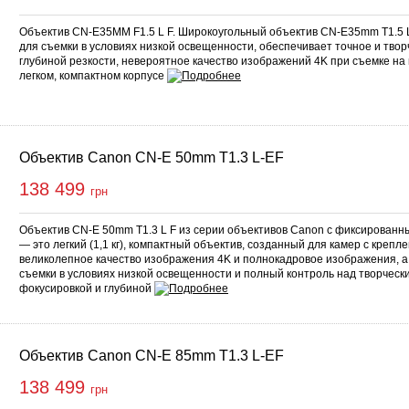
Объектив CN-E35MM F1.5 L F. Широкоугольный объектив CN-E35mm T1.5 
для съемки в условиях низкой освещенности, обеспечивает точное и тво
глубиной резкости, невероятное качество изображений 4K при съемке на 
легком, компактном корпусе
Объектив Canon CN-E 50mm T1.3 L-EF
138 499
грн
Объектив CN-E 50mm T1.3 L F из серии объективов Canon с фиксирован
— это легкий (1,1 кг), компактный объектив, созданный для камер с крепл
великолепное качество изображения 4K и полнокадровое изображения, а
съемки в условиях низкой освещенности и полный контроль над творческ
фокусировкой и глубиной
Объектив Canon CN-E 85mm T1.3 L-EF
138 499
грн