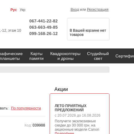
Вход
или
Регистрация
Рус
Укр
067-441-22-82
063-663-49-85
1-12, этаж 10
В Вашей корзине нет
099-168-26-12
товаров
рафические
Карты
Квадрокоптеры
Студийный
Сертифи
планшеты
памяти
и дроны
свет
Акции
ЛЕТО ПРИЯТНЫХ
вать:
По популярности
ПРЕДЛОЖЕНИЙ
с 20.07.2026 до 16.08.2026
Получите эксклюзивные
Код:
039988
скидки до 30 000 грн. на
акционные модели Canon
Подробнее →