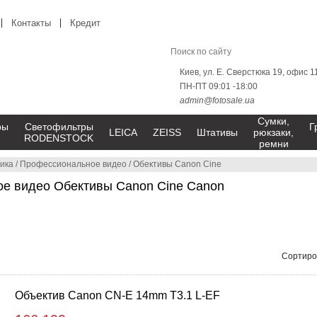
Контакты
Кредит
Киев, ул. Е. Сверстюка 19, офис 1
ПН-ПТ 09:01 -18:00
admin@fotosale.ua
Сумки,
ры
Светофильтры
Г
LEICA
ZEISS
Штативы
рюкзаки,
RODENSTOCK
ремни
ика
/
Профессиональное видео
/
Обективы Canon Cine
е видео Обективы Canon Cine Canon
Сортиро
Объектив Canon CN-E 14mm T3.1 L-EF