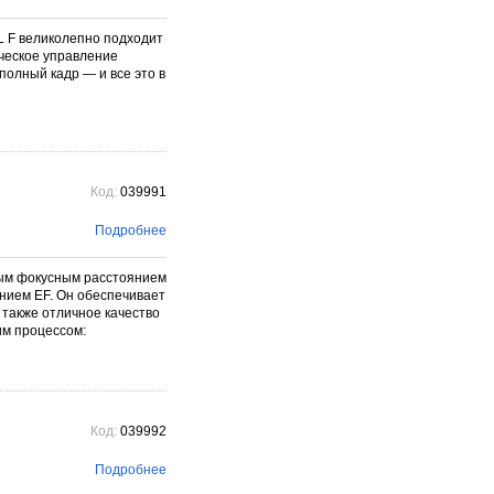
фотографического бренда.
Подробнее →
L F великолепно подходит
рческое управление
полный кадр — и все это в
Код:
039991
Подробнее
ным фокусным расстоянием
ением EF. Он обеспечивает
 также отличное качество
им процессом:
Код:
039992
Подробнее