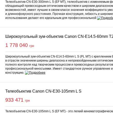
Телеобъектив CN-E30-300mm L S (EF MT), телеобъектив с изменяемым ф
обладающий превосходным оптическим качеством и широким диапазоном
возможностей, имеет лучшие в своем классе значения коэффициента ув
и длиннофокусного расстояния. Прочная конструкция, гибкость и широки
использования делают его идеальным для профессиональной
Широкоугольный зум-объектив Canon CN-E14.5-60mm T2
1 778 040
грн
Широкоугольный зум-объектив CN-E14.5-60mm L S (PL MT) с креплением
в отрасли значением ширины диапазона и непревзойденными оптически
полного контроля над творческим процессом и превосходных результатов
профессиональной киносъемки. Имеет стандартное ручное управление и
конструкцию.
Телеобъектив Canon CN-E30-105mm L S
933 471
грн
Телеобъектив CN-E30-105mm L S (EF MT) - это легкий кинематографичес