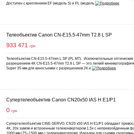
Доступен с креплением EF (модель S) и PL (модель
Телеобъектив Canon CN-E15.5-47mm T2.8 L SP
933 471
грн
Телеобъектив CN-E15.5-47mm L SP (PL MT). Исключительные оптические 
разрешением 4K CN-E15.5-47mm T2.8 L SP — это легкий кинематографич
Super 35-мм для киносъемки с разрешением 2К и
Супертелеобъектив Canon CN20x50 IAS H E1/P1
0
грн
Супертелеобъектив CINE-SERVO, CN20 x50 IAS H E1/P1 обладает прево
4K, 20x зумом и встроенным телеконвертером 1,5x с непревзойденным ф
1000 мм (75–1500 мм с телеконвертером). Идеален для съемки спортивны