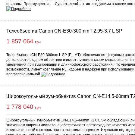
природы. Преимущества: Супертелеобъектив с ведущими в классе пок
Телеобъектив Canon CN-E30-300mm T2.95-3.7 L SP
1 857 064
грн
Телеобъектив CN-E30-300mm L SP (PL MT) обеспечивает фокусные расст
до телефото в одном объективе и имеет лучшие в своем классе значени
увеличения при зумировании и длиннофокусного расстояния, что увеличи
возможности. Имеет крепление PL. Удобен и надежен при использовании
профессиональной
Широкоугольный зум-объектив Canon CN-E14.5-60mm T2
1 778 040
грн
Широкоугольный зум-объектив CN-E14.5–60mm T2.6 L SP, обладающий л
значением ширины диапазона, обеспечивает превосходное качество изо
исключительный контроль над творческим процессом. Идеально подходи
сюжетов, от пейзажей до замкнутых интерьеров, и достаточно прочен дл