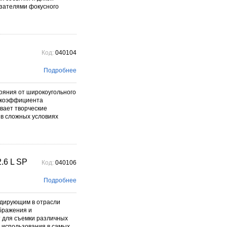
азателями фокусного
Код:
040104
Подробнее
ояния от широкоугольного
я коэффициента
вает творческие
 в сложных условиях
.6 L SP
Код:
040106
Подробнее
идирующим в отрасли
бражения и
т для съемки различных
я использования в самых