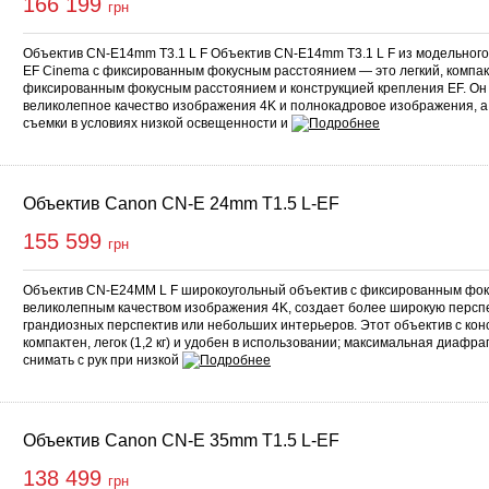
166 199
грн
Объектив CN-E14mm T3.1 L F Объектив CN-E14mm T3.1 L F из модельного
EF Cinema с фиксированным фокусным расстоянием — это легкий, компак
фиксированным фокусным расстоянием и конструкцией крепления EF. Он
великолепное качество изображения 4K и полнокадровое изображения, а
съемки в условиях низкой освещенности и
Объектив Canon CN-E 24mm T1.5 L-EF
155 599
грн
Объектив CN-E24MM L F широкоугольный объектив с фиксированным фок
великолепным качеством изображения 4K, создает более широкую персп
грандиозных перспектив или небольших интерьеров. Этот объектив с кон
компактен, легок (1,2 кг) и удобен в использовании; максимальная диафраг
снимать с рук при низкой
Объектив Canon CN-E 35mm T1.5 L-EF
138 499
грн