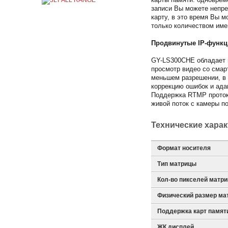
записи Вы можете непре
карту, в это время Вы 
только количеством име
Продвинутые IP-функц
GY-LS300CHE обладает п
просмотр видео со смар
меньшем разрешении, в з
коррекцию ошибок и ада
Поддержка RTMP протоко
живой поток с камеры п
Технические хара
Формат носителя
Тип матрицы
Кол-во пикселей матр
Физический размер ма
Поддержка карт памят
ЖК дисплей