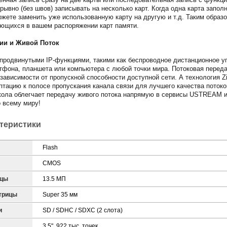
рывно (без швов) записывать на несколько карт. Когда одна карта запо
можете заменить уже использованную карту на другую и т.д. Таким обра
ющихся в вашем распоряжении карт памяти.
ии и Живой Поток
родвинутыми IP-функциями, такими как беспроводное дистанционное у
тфона, планшета или компьютера с любой точки мира. Потоковая перед
ависимости от пропускной способности доступной сети. А технология Zi
птацию к полосе пропускания канала связи для лучшего качества потоко
ла облегчает передачу живого потока напрямую в сервисы USTREAM и 
о всему миру!
ктеристики
Flash
CMOS
ицы
13.5 МП
трицы
Super 35 мм
и
SD / SDHC / SDXC (2 слота)
3.5", 922 тыс. точек