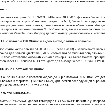
такую гибкость и функциональность, заключенную в компактном ручно
енсор
нащена сенсором JVCKENWOOD AltaSens 4K CMOS формата Super 35 мм
с камерой используют объективы стандартов MFT, Super 16 или другие к
ает родной угол поля зрения, свойственный разным объективам. Что да
 камерой как широкой линейки MFT-объективов, так и высококлассных к
ехнологии Variable Scan Mapping делают камеру универсальной с исполь
a HD с потоком 150 Мбит/c и видео выход с живым потоком
пользуйте карты памяти SDXC (UHS-I Speed class3) и записывайте часы 
айла для записи Quicktime (.MOV) совместим со многими популярными
ю и просматривайте живой 4K сигнал с камеры. Вы также можете проигр
азовывает UHD сигнал в HD стандарт для вывода через SDI или HDMI и
HD 4:2:2 с потоком 50 Мбит/c
 4:2:2 HD сигнал с частотой кадров до 60p с потоком 50 Мбит/c, что д
сываются в формате Quicktime (.MOV) для легкой последующей обработк
й обработки как в HD, так и в SD.
т памяти SDHC/SDXC
 памяти SDHC/SDXC делает камкордер GY-LS300CHE поистине универсаль
енная запись сразу на две карты или последовательная запись с функц