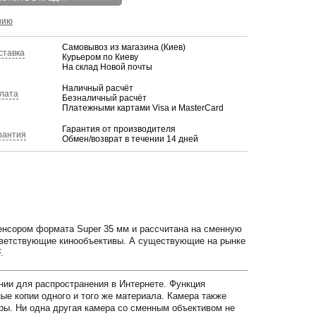
нию
Самовывоз из магазина (Киев)
ставка
Курьером по Киеву
На склад Новой почты
Наличный расчёт
лата
Безналичный расчёт
Платежными картами Visa и MasterCard
Гарантия от производителя
рантия
Обмен/возврат в течении 14 дней
нсором формата Super 35 мм и рассчитана на сменную
оответствующие кинообъективы. А существующие на рынке
.
ении для распространения в Интернете. Функция
е копии одного и того же материала. Камера также
ры. Ни одна другая камера со сменным объективом не