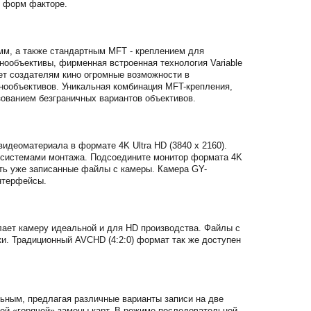
м форм факторе.
, а также стандартным MFT - креплением для
инообъективы, фирменная встроенная технология Variable
ет создателям кино огромные возможности в
инообъективов. Уникальная комбинация MFT-крепления,
зованием безграничных вариантов объективов.
видеоматериала в формате 4K Ultra HD (3840 x 2160).
 системами монтажа. Подсоедините монитор формата 4K
ать уже записанные файлы с камеры. Камера GY-
нтерфейсы.
елает камеру идеальной и для HD производства. Файлы с
и. Традиционный AVCHD (4:2:0) формат так же доступен
ным, предлагая различные варианты записи на две
ией «горячей» замены карт. В режиме последовательной