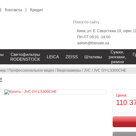
Контакты
Кредит
Киев, ул. Е. Сверстюка 19, офис 1
ПН-ПТ 09:01 -18:00
admin@fotosale.ua
Сумки,
ры
Светофильтры
Г
LEICA
ZEISS
Штативы
рюкзаки,
RODENSTOCK
ремни
ика
/
Профессиональное видео
/
Видеокамеры
/
JVC
/
JVC GY-LS300CHE
E
Цена:
110 3