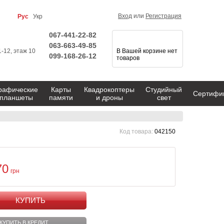
Вход
или
Регистрация
Рус
Укр
067-441-22-82
063-663-49-85
1-12, этаж 10
В Вашей корзине нет
099-168-26-12
товаров
рафические
Карты
Квадрокоптеры
Студийный
Сертифи
планшеты
памяти
и дроны
свет
Код товара:
042150
70
грн
КУПИТЬ
КУПИТЬ В КРЕДИТ