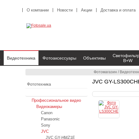
О компании
Новости
Акции
Доставка и оплата
Светофильт
а
Видеотехника
Фотоаксессуары
Объективы
B+W
Фотомагазин
/
Видеотехн
JVC GY-LS300CH
Фототехника
Видеотехника
Профессиональное видео
Видеокамеры
Canon
Panasonic
Sony
JVC
JVC GY-HMZ1E