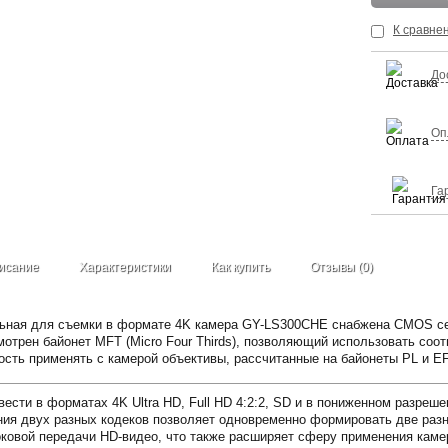
К сравне
До
Оп
Га
исание
Характеристики
Как купить
Отзывы (0)
льная для съемки в формате 4K камера GY-LS300CHE снабжена CMOS се
смотрен байонет MFT (Micro Four Thirds), позволяющий использовать с
сть применять с камерой объективы, рассчитанные на байонеты PL и EF
ести в форматах 4K Ultra HD, Full HD 4:2:2, SD и в пониженном разреш
ия двух разных кодеков позволяет одновременно формировать две разны
ковой передачи HD-видео, что также расширяет сферу применения каме