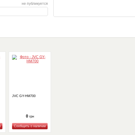
не публикуется
JVC GY-HM700
0
грн
Купить