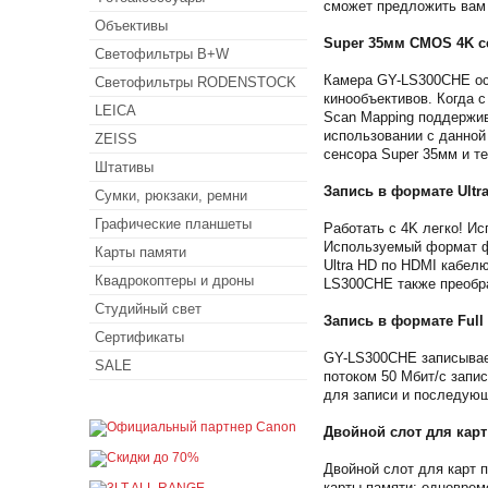
сможет предложить вам 
Объективы
Super 35мм CMOS 4K с
Светофильтры B+W
Камера GY-LS300CHE ос
Светофильтры RODENSTOCK
кинообъективов. Когда 
LEICA
Scan Mapping поддержив
использовании с данной
ZEISS
сенсора Super 35мм и т
Штативы
Запись в формате Ultr
Сумки, рюкзаки, ремни
Графические планшеты
Работать с 4K легко! Ис
Используемый формат ф
Карты памяти
Ultra HD по HDMI кабел
Квадрокоптеры и дроны
LS300CHE также преобр
Студийный свет
Запись в формате Full 
Сертификаты
GY-LS300CHE записывает
SALE
потоком 50 Мбит/c запи
для записи и последующе
Двойной слот для кар
Двойной слот для карт
карты памяти: одноврем