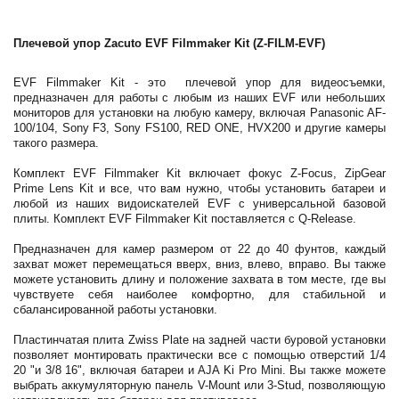
Плечевой упор Zacuto EVF Filmmaker Kit (Z-FILM-EVF)
EVF Filmmaker Kit - это плечевой упор для видеосъемки,
предназначен для работы с любым из наших EVF или небольших
мониторов
для установки на любую камеру, включая Panasonic AF-
100/104, Sony F3, Sony FS100, RED ONE, HVX200 и другие камеры
такого размера.
Комплект EVF Filmmaker Kit включает фокус Z-Focus, ZipGear
Prime Lens Kit и все, что вам нужно, чтобы установить батареи и
любой из наших видоискателей EVF с универсальной базовой
плиты.
Комплект EVF Filmmaker Kit поставляется с Q-Release.
Предназначен для камер размером от 22 до 40 фунтов, каждый
захват может перемещаться вверх, вниз, влево, вправо.
Вы также
можете установить длину и положение захвата в том месте, где вы
чувствуете себя наиболее комфортно, для стабильной и
сбалансированной работы установки.
Пластинчатая плита Zwiss Plate на задней части буровой установки
позволяет монтировать практически все с помощью отверстий 1/4
20 "и 3/8 16", включая батареи и AJA Ki Pro Mini.
Вы также можете
выбрать аккумуляторную панель V-Mount или 3-Stud, позволяющую