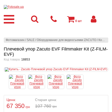
0
шт
Фотомагазин
/
SALE
/
Оборудование для видеосъемки ZACUTO
/
Комплекты для PRO VIDEO
Плечевой упор Zacuto EVF Filmmaker Kit (Z-FILM-
EVF)
Код товара:
18853
Цена:
Старая цена:
67 350
107 760
грн
грн