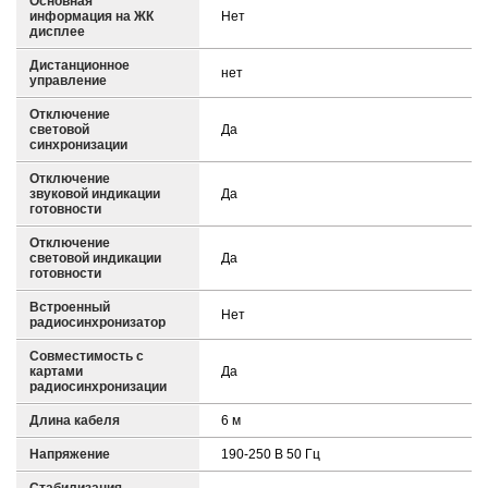
Основная
информация на ЖК
Нет
дисплее
Дистанционное
нет
управление
Отключение
световой
Да
синхронизации
Отключение
звуковой индикации
Да
готовности
Отключение
световой индикации
Да
готовности
Встроенный
Нет
радиосинхронизатор
Совместимость с
картами
Да
радиосинхронизации
Длина кабеля
6 м
Напряжение
190-250 В 50 Гц