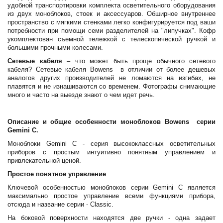
удобной транспортировки комплекта осветительного оборудования
из двух моноблоков, стоек и аксессуаров. Обширное внутреннее
пространство с мягкими стенками легко конфигурируется под ваши
потребности при помощи семи разделителей на "липучках". Кофр
укомплектован съемной тележкой с телескопической ручкой и
большими прочными колесами.
Сетевые кабеля
– что может быть проще обычного сетевого
кабеля? Сетевые кабеля Bowens в отличии от более дешевых
аналогов других производителей не ломаются на изгибах, не
плавятся и не изнашиваются со временем. Фотографы снимающие
много и часто на выезде знают о чем идет речь.
Описание и общие особенности моноблоков Bowens серии
Gemini C.
Моноблоки Gemini C - серия высококлассных осветительных
приборов с простым интуитивно понятным управлением и
привлекательной ценой.
Простое понятное управление
Ключевой особенностью моноблоков серии Gemini C является
максимально простое управление всеми функциями прибора,
отсюда и название серии - Classic.
На боковой поверхности находятся две ручки - одна задает