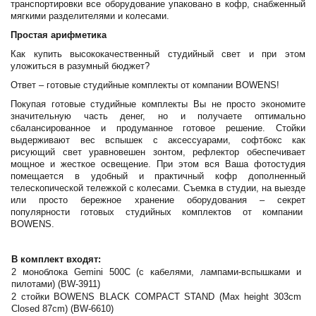
транспортировки все оборудование упаковано в кофр, снабженный
мягкими разделителями и колесами.
Простая арифметика
Как купить высококачественный студийный свет и при этом
уложиться в разумный бюджет?
Ответ – готовые студийные комплекты от компании BOWENS!
Покупая готовые студийные комплекты Вы не просто экономите
значительную часть денег, но и получаете оптимально
сбалансированное и продуманное готовое решение. Стойки
выдерживают вес вспышек с аксессуарами, софтбокс как
рисующий свет уравновешен зонтом, рефлектор обеспечивает
мощное и жесткое освещение. При этом вся Ваша фотостудия
помещается в удобный и практичный кофр дополненный
телескопической тележкой с колесами. Съемка в студии, на выезде
или просто бережное хранение оборудования – секрет
популярности готовых студийных комплектов от компании
BOWENS.
В комплект входят:
2 моноблока Gemini 500С (с кабелями, лампами-вспышками и
пилотами) (BW-3911)
2 стойки BOWENS BLACK COMPACT STAND (Max height 303cm
Closed 87cm) (BW-6610)