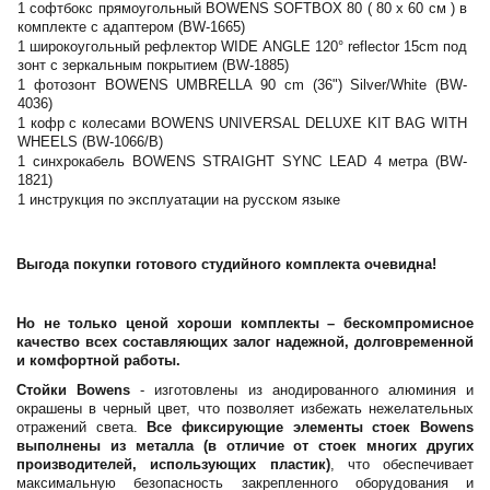
1 софтбокс прямоугольный BOWENS SOFTBOX 80 ( 80 x 60 см ) в
комплекте с адаптером (BW-1665)
1 широкоугольный рефлектор WIDE ANGLE 120° reflector 15cm под
зонт с зеркальным покрытием (BW-1885)
1 фотозонт BOWENS UMBRELLA 90 cm (36") Silver/White (BW-
4036)
1 кофр c колесами BOWENS UNIVERSAL DELUXE KIT BAG WITH
WHEELS (BW-1066/B)
1 синхрокабель BOWENS STRAIGHT SYNC LEAD 4 метра (BW-
1821)
1 инструкция по эксплуатации на русском языке
Выгода покупки готового студийного комплекта очевидна!
Но не только ценой хороши комплекты – бескомпромисное
качество всех составляющих залог надежной, долговременной
и комфортной работы.
Стойки Bowens
- изготовлены из анодированного алюминия и
окрашены в черный цвет, что позволяет избежать нежелательных
отражений света.
Все фиксирующие элементы стоек Bowens
выполнены из металла (в отличие от стоек многих других
производителей, использующих пластик)
, что обеспечивает
максимальную безопасность закрепленного оборудования и