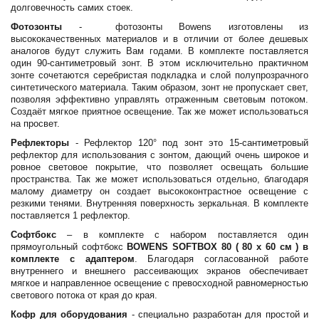
долговечность самих стоек.
Фотозонты
- фотозонты Bowens изготовлены из
высококачественных материалов и в отличии от более дешевых
аналогов будут служить Вам годами. В комплекте поставляется
один 90-сантиметровый зонт. В этом исключительно практичном
зонте сочетаются серебристая подкладка и слой полупрозрачного
синтетического материала. Таким образом, зонт не пропускает свет,
позволяя эффективно управлять отраженным световым потоком.
Создаёт мягкое приятное освещение. Так же может использоваться
на просвет.
Рефлекторы
- Рефлектор 120° под зонт это 15-сантиметровый
рефлектор для использования с зонтом, дающий очень широкое и
ровное световое покрытие, что позволяет освещать большие
пространства. Так же может использоваться отдельно, благодаря
малому диаметру он создает высококонтрастное освещение с
резкими тенями. Внутренняя поверхность зеркальная. В комплекте
поставляется 1 рефлектор.
Софтбокс
– в комплекте с набором поставляется один
прямоугольный софтбокс
BOWENS SOFTBOX 80 ( 80 x 60 см ) в
комплекте с адаптером
. Благодаря согласованной работе
внутреннего и внешнего рассеивающих экранов обеспечивает
мягкое и направленное освещение с превосходной равномерностью
светового потока от края до края.
Кофр для оборудования
- специально разработан для простой и