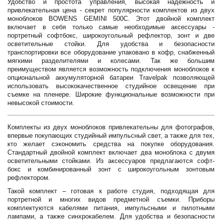
Удобство и простота управления, высокая надежность и
привлекательная цена - секрет популярности комплектов из двух
моноблоков BOWENS GEMINI 500C. Этот двойной комплект
включает в себя только самые необходимые аксессуары -
портретный софтбокс, широкоугольный рефлектор, зонт и две
осветительные стойки. Для удобства и безопасности
транспортировки все оборудование упаковано в кофр, снабженный
мягкими разделителями и колесами. Так же большим
преимуществом является возможность подключения моноблоков к
опциональной аккумуляторной батареи Travelpak позволяющей
использовать высококачественное студийное освещение при
съемке на пленере. Широкие функциональные возможности при
невысокой стоимости.
Комплекты из двух моноблоков привлекательны для фотографов,
впервые покупающих студийный импульсный свет, а также для тех,
кто желает сэкономить средства на покупке оборудования.
Стандартный двойной комплект включает два моноблока с двумя
осветительными стойками. Из аксессуаров предлагаются софт-
бокс и комбинированный зонт с широкоугольным зонтовым
рефлектором.
Такой комплект – готовая к работе студия, подходящая для
портретной и многих видов предметной съемки. Приборы
комплектуются кабелями питания, импульсными и пилотными
лампами, а также синхрокабелем. Для удобства и безопасности