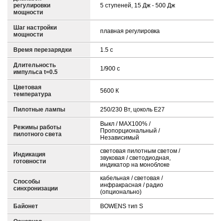
регулировки
5 ступеней, 15 Дж - 500 Дж
мощности
Шаг настройки
плавная регулировка
мощности
Время перезарядки
1.5 c
Длительность
1/900 с
импульса t=0.5
Цветовая
5600 К
температура
Пилотные лампы
250/230 Вт, цоколь E27
Выкл / MAX100% /
Режимы работы
Пропорциональный /
пилотного света
Независимый
световая пилотным светом /
Индикация
звуковая / светодиодная,
готовности
индикатор на моноблоке
кабельная / световая /
Способы
инфракрасная / радио
синхронизации
(опционально)
Байонет
BOWENS тип S