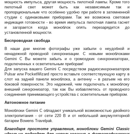
мощность импульса, другая мощность пилотной лампы. Кроме того
пилотный свет может быть как независимым так и
пропорциональным что особенно удобно при работе в затемненной
студии с одинаковыми приборами. Так же возможна световая
индикация готовности - во время импульса пилотная лампа гаснет
и загорается когда моноблок опять перезарядится до
установленной мощности.
Беспроводная свобода
В наши дни многие фотографы уже забыли о неудобной и
ненадежной проводной синхронизации. С новыми моноблоками
Gemini C Вы можете забыть и о громоздких синхронизаторах,
подключенных к осветительным приборам!
Для запуска вашего Gemini C посредством радиосинхронизаторов
Pulsar или PocketWizard просто вставьте соответствующую карту в
слот на задней панели моноблока, а антенну – в разъем на его
боковой поверхности. Это надежней, чем подключать к моноблоку
внешний синхронизатор, так как Вы избавляетесь от проводного
соединения принимающего устройства с осветительным прибором.
Автономное питание
Моноблоки Gemini C обладают уникальной возможностью двойного
электропитания - от сети 220 В и от небольшой аккумуляторной
батареи Bowens Travelpak.
Благодаря простоте управления, моноблоки Gemini Classic
идеально подходят для использования в фотографических