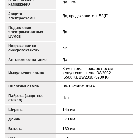
Стабилизация
Да ±1%
напряжения
Защита
Да, предохранитель 5A(F)
электросхемы
Подавление
электромагнитных
Да
шумов
Напряжение на
5В
синхроконтактах
Автономное питание
Да
Заменяемая пользователем
Импульсная лампа
импульсная лампа BW2032
(5500 K), BW2030 (5900 K)
Пилотная лампа
BW1024/BW1024A
Пайрекс (защитное
Нет
стекло)
Ширина
145 мм
Длина
370 мм
Высота
130 мм