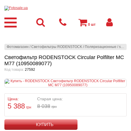
0
шт
Фотомагазин
/
Светофильтры RODENSTOCK
/
Поляризационные
/
slim mc - Мультипросветленные
Светофильтр RODENSTOCK Circular Polfilter MC
M77 (10950089077)
Код товара:
27592
Цена:
Старая цена:
5 388
8 038
грн
грн
КУПИТЬ