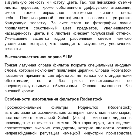
визуальную резкость и чистоту цвета. Так, при пейзажной съемке
листва деревьев, кроме собственного диффузного отражения,
имеет также зеркальное отражение синего света
неба. Поляризационный светофильтр позволяет устранить
бликующую засветку. За счет этого на фотографии лучше
проявляется собственный цвет предметов, увеличивается
насыщенность цвета, и с листьев исчезает голубоватый оттенок.
Уменьшение засветки кадра рассеянным светом немного
увеличивает контраст, что приводит к визуальному увеличению
резкости.
Высококачественная оправа SLIM
Тонкая латунная оправа фильтра покрыта специальным анодным
слоем, который исключает появление царапин. Оправа Rodenstock
позволяет применять светофильтры не только со стандартными
объективами, но и без риска виньетирования со
сверхширокоугольными объективами. Оправа выполнена без
внешней кромки.
Особенности изготовления фильтров Rodenstock
Профессиональные фильтры Роденшток (Rodenstock)
изготавливаются исключительно из первичного стеклянного сырья,
поставляемого компанией Schott (Zeiss) - мирового лидера в
производстве оптического стекла. Это гарантирует, что изделия
соответствуют высоким стандартам, которые являются основой
непревзойденной репутации немецкой индустрии производства