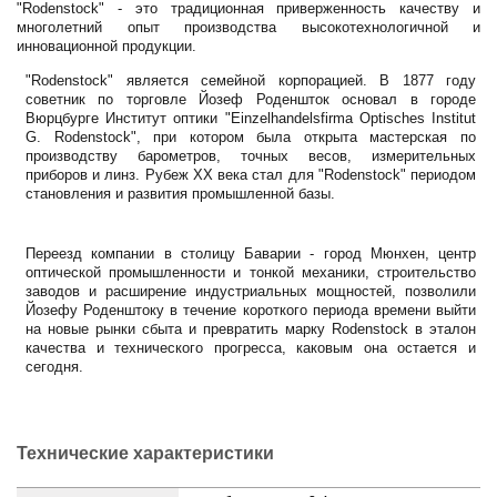
"Rodenstock" - это традиционная приверженность качеству и
многолетний опыт производства высокотехнологичной и
инновационной продукции.
"Rodenstock" является семейной корпорацией. В 1877 году
советник по торговле Йозеф Роденшток основал в городе
Вюрцбурге Институт оптики "Einzelhandelsfirma Optisches Institut
G. Rodenstock", при котором была открыта мастерская по
производству барометров, точных весов, измерительных
приборов и линз. Рубеж XX века стал для "Rodenstock" периодом
становления и развития промышленной базы.
Переезд компании в столицу Баварии - город Мюнхен, центр
оптической промышленности и тонкой механики, строительство
заводов и расширение индустриальных мощностей, позволили
Йозефу Роденштоку в течение короткого периода времени выйти
на новые рынки сбыта и превратить марку Rodenstock в эталон
качества и технического прогресса, каковым она остается и
сегодня.
Технические характеристики