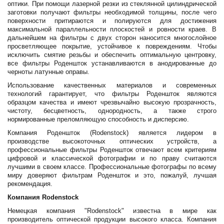
оптики. При помощи лазерной резки из стеклянной цилиндрической
заготовки получают фильтры необходимой толщины, после чего
поверхности притираются и полируются для достижения
максимальной параллельности плоскостей и ровности краев. В
дальнейшем на фильтры с двух сторон наносится многослойное
просветляющее покрытие, устойчивое к повреждениям. Чтобы
исключить смятие резьбы и обеспечить оптимальную центровку,
все фильтры Роденшток устанавливаются в анодированные до
черноты латунные оправы.
Использование качественных материалов и современных
технологий гарантирует, что фильтры Роденшток являются
образцом качества и имеют чрезвычайно высокую прозрачность,
чистоту, бесцветность, однородность, а также строго
нормированные преломляющую способность и дисперсию.
Компания Роденшток (Rodenstock) является лидером в
производстве высокоточных оптических устройств, а
профессиональные фильтры Роденшток отвечают всем критериям
цифровой и классической фотографии и по праву считаются
лучшими в своем классе. Профессиональные фотографы по всему
миру доверяют фильтрам Роденшток и это, пожалуй, лучшая
рекомендация.
Компания Rodenstock
Немецкая компания "Rodenstock" известна в мире как
производитель оптической продукции высокого класса. Компания