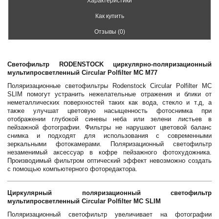
Характеристики
Как купить
Отзывы (0)
Светофильтр RODENSTOCK циркулярно-поляризационный
мультипросветленный Circular Polfilter MC M77
Поляризационные светофильтры Rodenstock Circular Polfilter MC
SLIM помогут устранить нежелательные отражения и блики от
неметаллических поверхностей таких как вода, стекло и т.д, а
также улучшат цветовую насыщенность фотоснимка при
отображении глубокой синевы неба или зелени листьев в
пейзажной фотографии. Фильтры не нарушают цветовой баланс
снимка и подходят для использования с современными
зеркальными фотокамерами. Поляризационный светофильтр
незаменимый аксессуар в кофре пейзажного фотохудожника.
Производимый фильтром оптический эффект невозможно создать
с помощью компьютерного фоторедактора.
Циркулярный поляризационный светофильтр
мультипросветленный Circular Polfilter MC SLIM
Поляризационный светофильтр увеличивает на фотографии