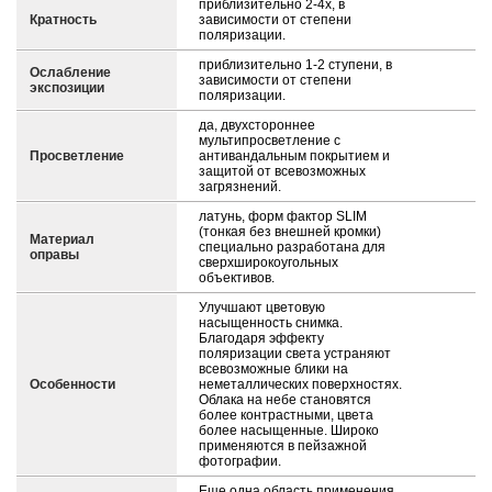
приблизительно 2-4х, в
Кратность
зависимости от степени
поляризации.
приблизительно 1-2 ступени, в
Ослабление
зависимости от степени
экспозиции
поляризации.
да, двухстороннее
мультипросветление с
Просветление
антивандальным покрытием и
защитой от всевозможных
загрязнений.
латунь, форм фактор SLIM
(тонкая без внешней кромки)
Материал
специально разработана для
оправы
сверхширокоугольных
объективов.
Улучшают цветовую
насыщенность снимка.
Благодаря эффекту
поляризации света устраняют
всевозможные блики на
Особенности
неметаллических поверхностях.
Облака на небе становятся
более контрастными, цвета
более насыщенные. Широко
применяются в пейзажной
фотографии.
Еще одна область применения