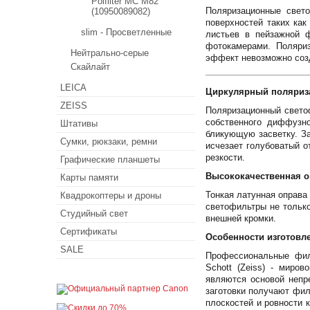
Polfilter MC M82
Поляризационные свето
(10950089082)
поверхностей таких как
slim - Просветленные
листьев в пейзажной 
фотокамерами. Поляри
Нейтрально-серые
эффект невозможно соз
Скайлайт
LEICA
Циркулярный поляриза
ZEISS
Поляризационный светоф
собственного диффузно
Штативы
бликующую засветку. За
Сумки, рюкзаки, ремни
исчезает голубоватый о
резкости.
Графические планшеты
Высококачественная о
Карты памяти
Тонкая латунная оправа
Квадрокоптеры и дроны
светофильтры не только
Студийный свет
внешней кромки.
Сертификаты
Особенности изготовл
SALE
Профессиональные филь
Schott (Zeiss) - миро
являются основой непр
заготовки получают фи
плоскостей и ровности 