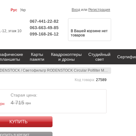
Вход
или
Регистрация
Рус
Укр
067-441-22-82
063-663-49-85
1-12, этаж 10
В Вашей корзине нет
099-168-26-12
товаров
рафические
Карты
Квадрокоптеры
Студийный
Сертифи
планшеты
памяти
и дроны
свет
DENSTOCK
/
Светофильтр RODENSTOCK Circular Polfilter MC M52 (10950089052)
Код товара:
27589
Старая цена:
4 715
грн
грн
КУПИТЬ
КУПИТЬ В КРЕДИТ