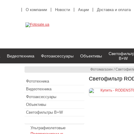
О компании
Новости
Акции
Доставка и оплата
Светофильт
а
Видеотехника
Фотоаксессуары
Объективы
B+W
Фотомагазин
/
Светофил
Светофильтр RODE
Фототехника
Видеотехника
Фотоаксессуары
Объективы
Светофильтры B+W
Светофильтры RODENSTOCK
Ультрафиолетовые
Поляризационные