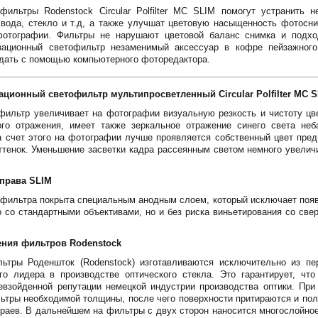
фильтры Rodenstock Circular Polfilter MC SLIM помогут устранить 
 вода, стекло и т.д, а также улучшат цветовую насыщенность фотосн
фотографии. Фильтры не нарушают цветовой баланс снимка и подх
зационный светофильтр незаменимый аксессуар в кофре пейзажног
дать с помощью компьютерного фоторедактора.
ционный светофильтр мультипросветленный Circular Polfilter MC 
ильтр увеличивает на фотографии визуальную резкость и чистоту цве
го отражения, имеет также зеркальное отражение синего света неб
 счет этого на фотографии лучше проявляется собственный цвет пред
ттенок. Уменьшение засветки кадра рассеянным светом немного увелич
права SLIM
 фильтра покрыта специальным анодным слоем, который исключает появ
 со стандартными объективами, но и без риска виньетирования со св
ения фильтров Rodenstock
тры Роденшток (Rodenstock) изготавливаются исключительно из пер
вого лидера в производстве оптического стекла. Это гарантирует, чт
евзойденной репутации немецкой индустрии производства оптики. При
льтры необходимой толщины, после чего поверхности притираются и по
краев. В дальнейшем на фильтры с двух сторон наносится многослойно