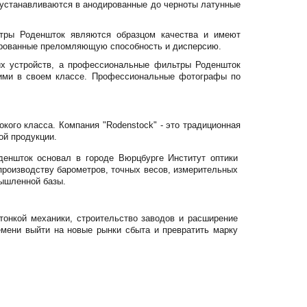
 устанавливаются в анодированные до черноты латунные
ьтры Роденшток являются образцом качества и имеют
мированные преломляющую способность и дисперсию.
их устройств, а профессиональные фильтры Роденшток
шими в своем классе. Профессиональные фотографы по
кого класса. Компания "Rodenstock" - это традиционная
ой продукции.
деншток основал в городе Вюрцбурге Институт оптики
по производству барометров, точных весов, измерительных
мышленной базы.
тонкой механики, строительство заводов и расширение
мени выйти на новые рынки сбыта и превратить марку