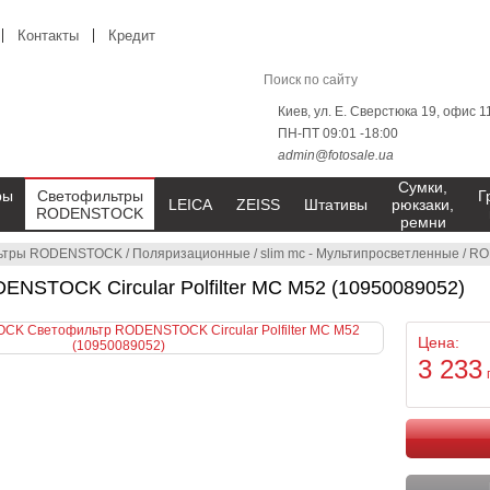
Контакты
Кредит
Киев, ул. Е. Сверстюка 19, офис 1
ПН-ПТ 09:01 -18:00
admin@fotosale.ua
Сумки,
ры
Светофильтры
Г
LEICA
ZEISS
Штативы
рюкзаки,
RODENSTOCK
ремни
ьтры RODENSTOCK
/
Поляризационные
/
slim mc - Мультипросветленные
/
RO
NSTOCK Circular Polfilter MC M52 (10950089052)
Цена:
3 233