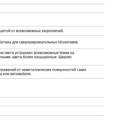
щитой от всевозможных загрязнений.
аботана для сверхширокоугольных объективов.
и света устраняют всевозможные блики на
стными, цвета более насыщенные. Широко
тражений от неметаллических поверхностей таких
са или автомобиля.