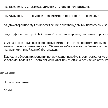
приблизительно 2-4х, в зависимости от степени поляризации.
приблизительно 1-2 ступени, в зависимости от степени поляризации.
да, двухстороннее мультипросветление с антивандальным покрытием и за
латунь, форм фактор SLIM (тонкая без внешней кромки) специально разр
Улучшают цветовую насыщенность снимка. Благодаря эффекту поляризаци
неметаллических поверхностях. Облака на небе становятся более контра
применяются в пейзажной фотографии.
Еще одна область применения поляризационных фильтров - устранение о
как стекло, вода и т.д. Часто применяются при съемке через стекло автобу
ристики
Поляризационный
52 мм