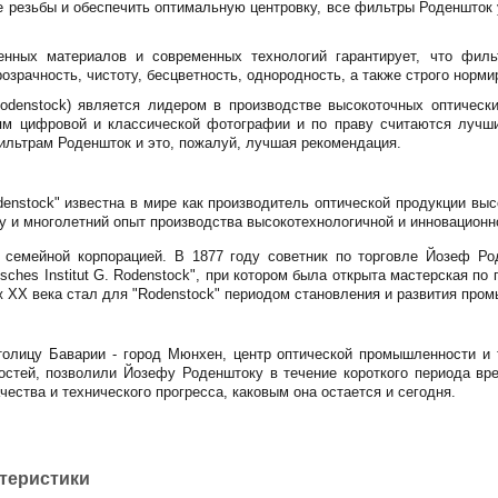
 резьбы и обеспечить оптимальную центровку, все фильтры Роденшток
венных материалов и современных технологий гарантирует, что фил
озрачность, чистоту, бесцветность, однородность, а также строго нор
odenstock) является лидером в производстве высокоточных оптическ
ям цифровой и классической фотографии и по праву считаются луч
льтрам Роденшток и это, пожалуй, лучшая рекомендация.
enstock" известна в мире как производитель оптической продукции высо
у и многолетний опыт производства высокотехнологичной и инновационн
я семейной корпорацией. В 1877 году советник по торговле Йозеф Ро
tisches Institut G. Rodenstock", при котором была открыта мастерская 
ж XX века стал для "Rodenstock" периодом становления и развития про
толицу Баварии - город Мюнхен, центр оптической промышленности и 
стей, позволили Йозефу Роденштоку в течение короткого периода вре
чества и технического прогресса, каковым она остается и сегодня.
ктеристики