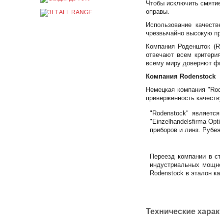
Чтобы исключить смятие
оправы.
Использование качест
чрезвычайно высокую пр
Компания Роденшток (R
отвечают всем критери
всему миру доверяют фи
Компания Rodenstock
Немецкая компания "Rod
приверженность качеств
"Rodenstock" являетс
"Einzelhandelsfirma Op
приборов и линз. Рубе
Переезд компании в с
индустриальных мощно
Rodenstock в эталон ка
Технические хара