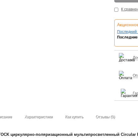
К сравне
Акционно
Последний 
Последние 
До
Оп
Га
исание
Характеристики
Как купить
Отзывы (0)
CK циркулярно-поляризационный мультипросветленный Circular Po