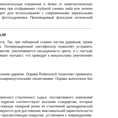
нежелательные отражения и блики от неметаллических
имка при отображении глубокой синевы неба или зелени
одят для использования с современными зеркальными
о фотохудожника. Производимый фильтром оптический
SLIM
та. Так, при пейзажной съемке листва деревьев, кроме
а. Поляризационный светофильтр позволяет устранить
метов, увеличивается насыщенность цвета, и с листьев
ивает контраст, что приводит к визуальному увеличению
ление царапин. Оправа Rodenstock позволяет применять
ерхширокоугольными объективами. Оправа выполнена без
вичного стеклянного сырья, поставляемого компанией
о изделия соответствуют высоким стандартам, которые
 помощи лазерной резки из стеклянной цилиндрической
лируются для достижения максимальной параллельности
е просветляющее покрытие, устойчивое к повреждениям.