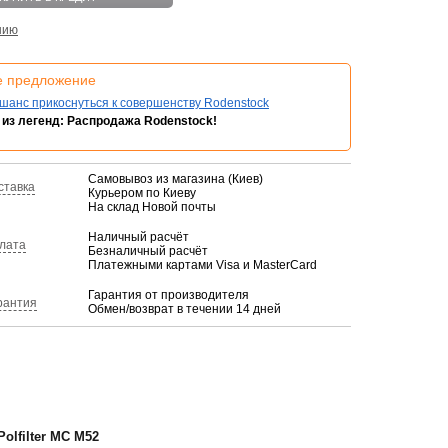
нию
е предложение
шанс прикоснуться к совершенству Rodenstock
из легенд: Распродажа Rodenstock!
Самовывоз из магазина (Киев)
ставка
Курьером по Киеву
На склад Новой почты
Наличный расчёт
лата
Безналичный расчёт
Платежными картами Visa и MasterCard
Гарантия от производителя
рантия
Обмен/возврат в течении 14 дней
lfilter MC M52