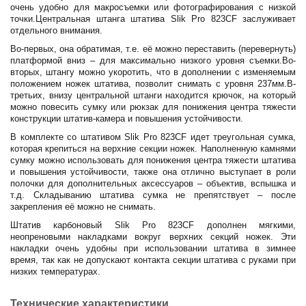
очень удобно для макросъемки или фотографирования с низкой
точки.Центральная штанга штатива Slik Pro 823CF заслуживает
отдельного внимания.
Во-первых, она обратимая, т.е. её можно переставить (перевернуть)
платформой вниз – для максимально низкого уровня съемки.Во-
вторых, штангу можно укоротить, что в дополнении с изменяемым
положением ножек штатива, позволит снимать с уровня 237мм.В-
третьих, внизу центральной штанги находится крючок, на который
можно повесить сумку или рюкзак для понижения центра тяжести
конструкции штатив-камера и повышения устойчивости.
В комплекте со штативом Slik Pro 823CF идет треугольная сумка,
которая крепиться на верхние секции ножек. Наполненную камнями
сумку можно использовать для понижения центра тяжести штатива
и повышения устойчивости, также она отлично выступает в роли
полочки для дополнительных аксессуаров – объектив, вспышка и
т.д. Складыванию штатива сумка не препятствует – после
закрепления её можно не снимать.
Штатив карбоновый Slik Pro 823CF дополнен мягкими,
неопреновыми накладками вокруг верхних секций ножек. Эти
накладки очень удобны при использовании штатива в зимнее
время, так как не допускают контакта секции штатива с руками при
низких температурах.
Технические характеристики