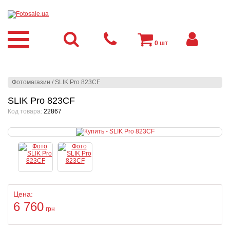
0
шт
Фотомагазин
/
SLIK Pro 823CF
SLIK Pro 823CF
Код товара:
22867
Цена:
6 760
грн