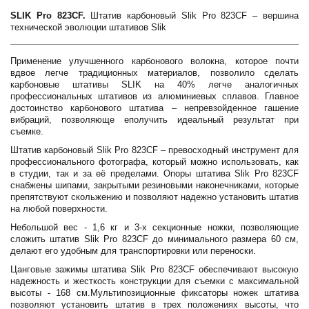
SLIK Pro 823CF.
Штатив карбоновый Slik Pro 823CF – вершина
технической эволюции штативов Slik
Применение улучшенного карбонового волокна, которое почти
вдвое легче традиционных материалов, позволило сделать
карбоновые штативы SLIK на 40% легче аналогичных
профессиональных штативов из алюминиевых сплавов. Главное
достоинство карбонового штатива – непревзойденное гашение
вибраций, позволяюще еполучить идеальный результат при
съемке.
Штатив карбоновый Slik Pro 823CF – превосходный инструмент для
профессионального фотографа, который можно использовать, как
в студии, так и за её пределами. Опоры штатива Slik Pro 823CF
снабжены шипами, закрытыми резиновыми наконечниками, которые
препятствуют скольжению и позволяют надежно установить штатив
на любой поверхности.
Небольшой вес - 1,6 кг и 3-х секционные ножки, позволяющие
сложить штатив Slik Pro 823CF до минимального размера 60 см,
делают его удобным для транспортировки или переноски.
Цанговые зажимы штатива Slik Pro 823CF обеспечивают высокую
надежность и жесткость конструкции для съемки с максимальной
высоты - 168 см.Мультипозиционные фиксаторы ножек штатива
позволяют установить штатив в трех положениях высоты, что