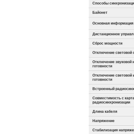
Способы синхронизац
Байонет
Основная информация 
Дистанционное управл
Cброс мощности
Отключение световой 
Отключение звуковой 
готовности
Отключение световой 
готовности
Встроенный радиосин
Совместимость с карт
радиосинхронизации
Длина кабеля
Напряжение
Стабилизация напряж