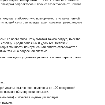
нимуму нагрев электроники от осветительного элемента,
спектром рефлекторов и прочих аксессуаров от Bowens.
ы получаете абсолютную повторяемость установленной
в питающей сети Вам всегда гарантированы превосходные
ми со всего мира. Результатом такого сотрудничества
 хозяину. Среди полезных и удобных "мелочей"
икация мощности ипмпульса или пилота отображается
ойках так и на подвесной системе.
 позволяющими удаленно управлять всеми параметрами
ус.
ей лампы: выключена, включена со 100-процентной
ьно выбранной мощности вспышки.
-пилота) и звуковая индикация зарядки.
онизация.