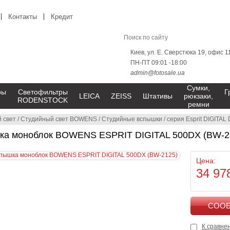
Контакты
Кредит
Киев, ул. Е. Сверстюка 19, офис 1
ПН-ПТ 09:01 -18:00
admin@fotosale.ua
Сумки,
ры
Светофильтры
Г
LEICA
ZEISS
Штативы
рюкзаки,
RODENSTOCK
ремни
 свет
/
Студийный свет BOWENS
/
Студийные вспышки
/
серия Esprit DIGITAL
ка моноблок BOWENS ESPRIT DIGITAL 500DX (BW-2
Цена:
34 97
К сравне