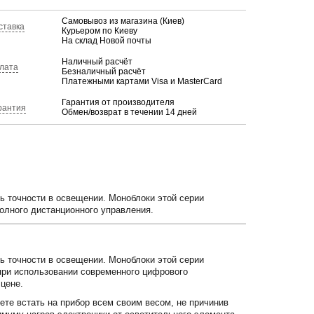
Самовывоз из магазина (Киев)
ставка
Курьером по Киеву
На склад Новой почты
Наличный расчёт
лата
Безналичный расчёт
Платежными картами Visa и MasterCard
Гарантия от производителя
рантия
Обмен/возврат в течении 14 дней
ь точности в освещении. Моноблоки этой серии
олного дистанционного управления.
ь точности в освещении. Моноблоки этой серии
при использовании современного цифрового
 цене.
ете встать на прибор всем своим весом, не причинив