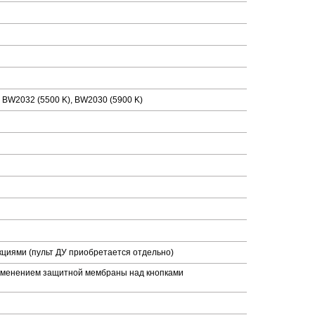
BW2032 (5500 K), BW2030 (5900 K)
циями (пульт ДУ приобретается отдельно)
именением защитной мембраны над кнопками