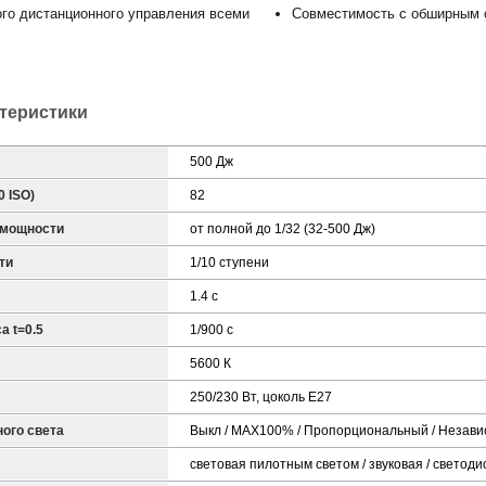
го дистанционного управления всеми
Совместимость с обширным 
ктеристики
500 Дж
0 ISO)
82
 мощности
от полной до 1/32 (32-500 Дж)
ти
1/10 ступени
1.4 с
а t=0.5
1/900 с
5600 К
250/230 Вт, цоколь E27
ого света
Выкл / MAX100% / Пропорциональный / Незав
световая пилотным светом / звуковая / светод