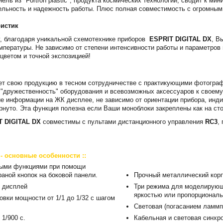
ель из "Fortron plastic", продукта космических технологий, сводит к ми
льность и надежность работы. Плюс полная совместимость с огромным 
ристик
, благодаря уникальной схемотехнике приборов
ESPRIT DIGITAL DX
, В
мпературы. Не зависимо от степени интенсивности работы и параметро
цветом и точной экспозицией!
т свою продукцию в тесном сотрудничестве с практикующими фотографа
"дружественность" оборудования и всевозможных аксессуаров к своему
е информации на ЖК дисплее, не зависимо от ориентации прибора, инд
ернуто. Эта функция полезна если Ваши моноблоки закреплены как на ст
T DIGITAL DX
совместимы с пультами дистанционного управления
RC3
,
- основные особенности ::
ными функциями при помощи
ной кнопок на боковой панели.
Прочный металлический корп
 дисплей
Три режима для моделирующ
яркостью или пропорционал
овки мощности от 1/1 до 1/32 с шагом
Световая (погасанием ламмпы
 1/900 с.
Кабельная и световая синхр