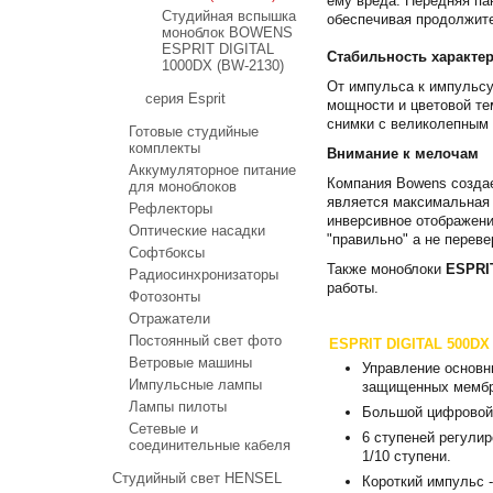
ему вреда. Передняя пан
Студийная вспышка
обеспечивая продолжите
моноблок BOWENS
ESPRIT DIGITAL
Стабильность характе
1000DX (BW-2130)
От импульса к импульсу
серия Esprit
мощности и цветовой те
снимки с великолепным 
Готовые студийные
комплекты
Внимание к мелочам
Аккумуляторное питание
Компания Bowens создае
для моноблоков
является максимальная 
Рефлекторы
инверсивное отображени
Оптические насадки
"правильно" а не перев
Софтбоксы
Также моноблоки
ESPRI
Радиосинхронизаторы
работы.
Фотозонты
Отражатели
Постоянный свет фото
ESPRIT DIGITAL 500DX 
Ветровые машины
Управление основ
Импульсные лампы
защищенных мембра
Лампы пилоты
Большой цифровой
Сетевые и
6 ступеней регулир
соединительные кабеля
1/10 ступени.
Студийный свет HENSEL
Короткий импульс -