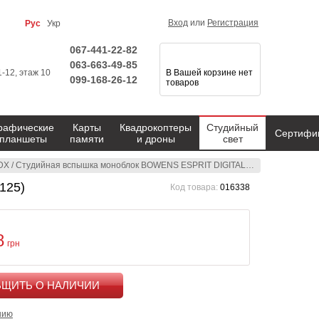
Вход
или
Регистрация
Рус
Укр
067-441-22-82
063-663-49-85
1-12, этаж 10
В Вашей корзине нет
099-168-26-12
товаров
рафические
Карты
Квадрокоптеры
Студийный
Сертифи
планшеты
памяти
и дроны
свет
 DX
/
Студийная вспышка моноблок BOWENS ESPRIT DIGITAL 500DX (BW-2125)
125)
Код товара:
016338
8
грн
КУПИТЬ
нию