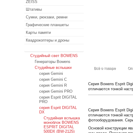
ZEISS
Штативы
Сумки, рюкзаки, ремни
Графические планшеты
Карты памяти
Квадрокоптеры и дроны
Студийный свет
Студийный свет BOWENS
Генераторы Bowens
Студийные вспышки
Всё о товаре
Оп
серия Gemini
серия Gemini C
Серия Bowens Esprit Di
серия Gemini R
отличаются тонкой наст
серия Gemini PRO
серия Esprit DIGITAL
PRO
серия Esprit DIGITAL
Серия Bowens Esprit Di
DX
отличаются тонкой наст
Студийная вспышка
фотооборудования. Серия
моноблок BOWENS
ESPRIT DIGITAL
Основой конструкции явл
500DX (BW-2125)