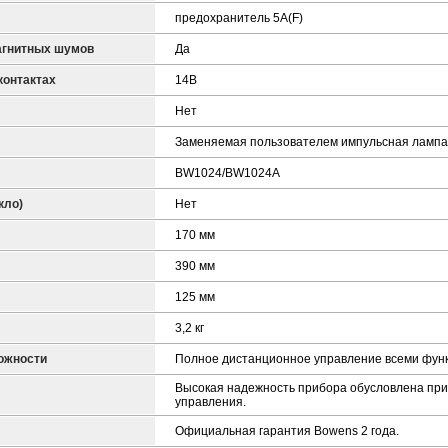
предохранитель 5A(F)
агнитных шумов
Да
контактах
14В
Нет
Заменяемая пользователем импульсная лампа 
BW1024/BW1024A
кло)
Нет
170 мм
390 мм
125 мм
3,2 кг
ожности
Полное дистанционное управление всеми функ
Высокая надежность прибора обусловлена пр
управления.
Официальная гарантия Bowens 2 года.