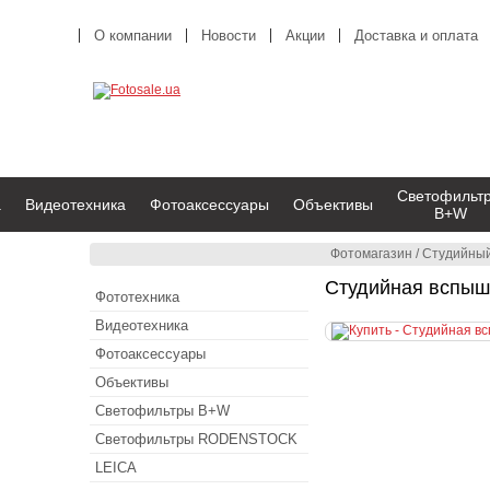
О компании
Новости
Акции
Доставка и оплата
Светофильт
а
Видеотехника
Фотоаксессуары
Объективы
B+W
Фотомагазин
/
Студийный
Студийная вспыш
Фототехника
Видеотехника
Фотоаксессуары
Объективы
Светофильтры B+W
Светофильтры RODENSTOCK
LEICA