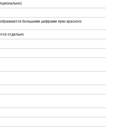
опционально)
тображаются большими цифрами ярко красного
ется отдельно