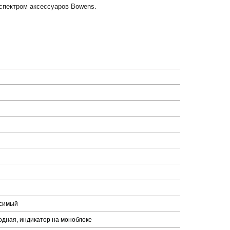
спектром аксессуаров Bowens.
исимый
иодная, индикатор на моноблоке