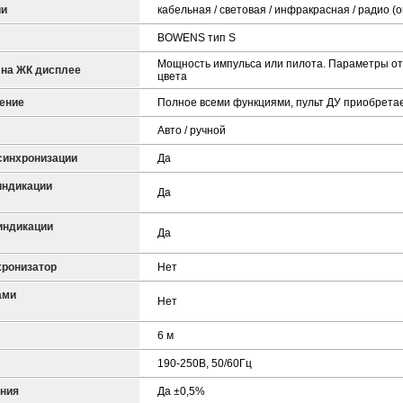
ии
кабельная / световая / инфракрасная / радио (
BOWENS тип S
Мощность импульса или пилота. Параметры о
на ЖК дисплее
цвета
ение
Полное всеми функциями, пульт ДУ приобрета
Авто / ручной
синхронизации
Да
индикации
Да
индикации
Да
хронизатор
Нет
ами
Нет
6 м
190-250В, 50/60Гц
ения
Да ±0,5%