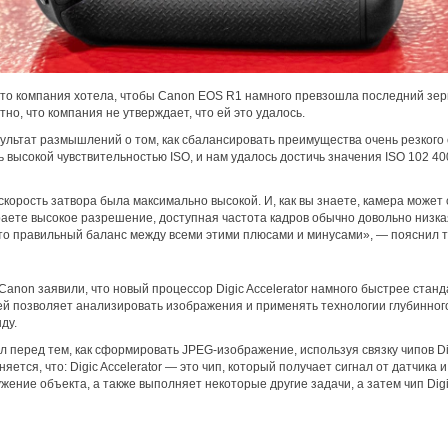
что компания хотела, чтобы Canon EOS R1 намного превзошла последний зе
тно, что компания не утверждает, что ей это удалось.
ультат размышлений о том, как сбалансировать преимущества очень резкого 
ь высокой чувствительностью ISO, и нам удалось достичь значения ISO 102 4
скорость затвора была максимально высокой. И, как вы знаете, камера может 
раете высокое разрешение, доступная частота кадров обычно довольно низкая
это правильный баланс между всеми этими плюсами и минусами», — пояснил 
anon заявили, что новый процессор Digic Accelerator намного быстрее станда
ей позволяет анализировать изображения и применять технологии глубинног
ду.
перед тем, как сформировать JPEG-изображение, используя связку чипов Digic
яется, что: Digic Accelerator — это чип, который получает сигнал от датчика 
жение объекта, а также выполняет некоторые другие задачи, а затем чип Dig