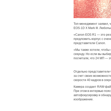
Топ-менеджмент заявил, 
EOS-1D X Mark III. Любопы
«Canon EOS R1 — это рез
предложить корпус с очен
представители Canon.
«Мы также хотели, чтобы 
секунду. Но если вы выби
посчитали, что 24 МП — 
Отдельно представители C
за счет своих возможност
скорости 40 кадров в секун
Камера создает RAW-файл 
При этом в интервью поясн
автофокусировку и обнару
изображение.