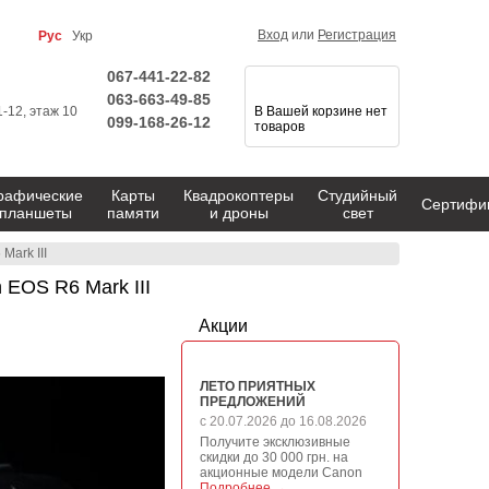
Вход
или
Регистрация
Рус
Укр
067-441-22-82
063-663-49-85
1-12, этаж 10
В Вашей корзине нет
099-168-26-12
товаров
рафические
Карты
Квадрокоптеры
Студийный
Сертифи
планшеты
памяти
и дроны
свет
Mark III
 EOS R6 Mark III
Акции
ЛЕТО ПРИЯТНЫХ
ПРЕДЛОЖЕНИЙ
с 20.07.2026 до 16.08.2026
Получите эксклюзивные
скидки до 30 000 грн. на
акционные модели Canon
Подробнее →