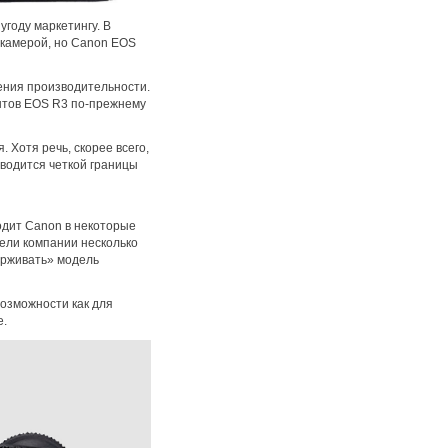
году маркетингу. В
 камерой, но Canon EOS
ения производительности.
ентов EOS R3 по-прежнему
Хотя речь, скорее всего,
водится четкой границы
одит Canon в некоторые
ели компании несколько
держивать» модель
возможности как для
е.