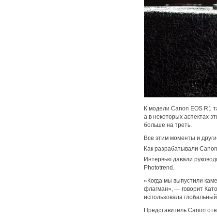
К модели Canon EOS R1 та
а в некоторых аспектах э
больше на треть.
Все этим моменты и друг
Как разрабатывали Cano
Интервью давали руковод
Phototrend.
«Когда мы выпустили каме
флагман», — говорит Като
использовала глобальный з
Представитель Canon отве