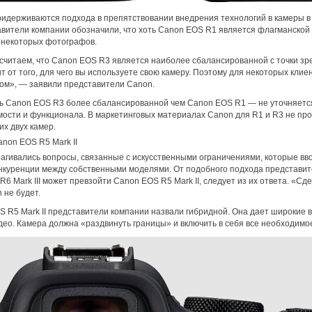
ридерживаются подхода в препятствовании внедрения технологий в камеры в у
авители компании обозначили, что хоть Canon EOS R1 является флагманской
 некоторых фотографов.
считаем, что Canon EOS R3 является наиболее сбалансированной с точки зр
т от того, для чего вы используете свою камеру. Поэтому для некоторых кли
ом», — заявили представители Canon.
 Canon EOS R3 более сбалансированной чем Canon EOS R1 — не уточняется. 
мости и функционала. В маркетинговых материалах Canon для R1 и R3 не про
х двух камер.
anon EOS R5 Mark II
агивались вопросы, связанные с искусственными ограничениями, которые вв
нкуренции между собственными моделями. От подобного подхода представит
R6 Mark III может превзойти Canon EOS R5 Mark II, следует из их ответа. «С
 не будет.
 R5 Mark II представители компании назвали гибридной. Она дает широкие 
идео. Камера должна «раздвинуть границы» и включить в себя все необходимо