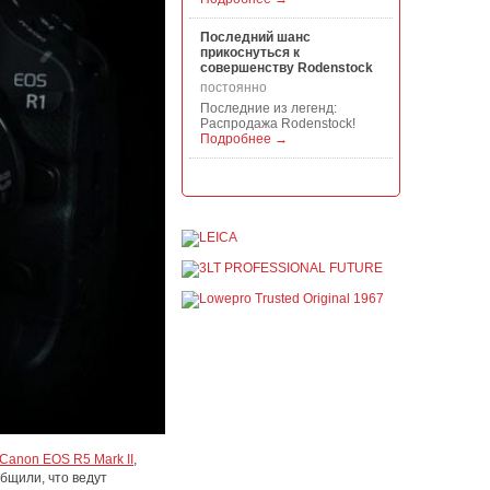
Последний шанс
прикоснуться к
совершенству Rodenstock
постоянно
Последние из легенд:
Распродажа Rodenstock!
Подробнее →
Акция на всю продукцию
Manfrotto, National
Geographic и Kata!
постоянно
При покупке любой
продукции Manfrotto, National
Geographic и Kata получите
гарантиров...
Подробнее →
Скидки до -30% на
видоискатели, бленды,
адаптеры, объективы
Voigtlander
постоянно
Скидки до -30% на
видоискатели, бленды,
Canon EOS R5 Mark II
,
адаптеры, объективы
бщили, что ведут
Voigtlander - старейшего