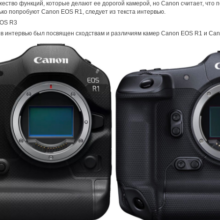
ство функций, которые делают ее дорогой камерой, но Canon считает, что п
лько попробуют Canon EOS R1, следует из текста интервью.
EOS R3
 в интервью был посвящен сходствам и различиям камер Canon EOS R1 и Ca