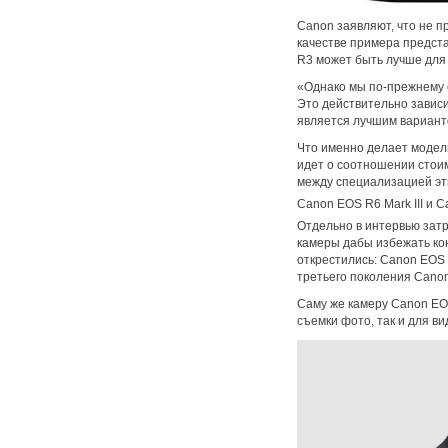
Canon заявляют, что не п
качестве примера предст
R3 может быть лучше для
«Однако мы по-прежнему 
Это действительно зависи
является лучшим вариант
Что именно делает модель
идет о соотношении стои
между специализацией эти
Canon EOS R6 Mark III и C
Отдельно в интервью затр
камеры дабы избежать ко
открестились: Canon EOS 
третьего поколения Canon
Саму же камеру Canon EOS
съемки фото, так и для в