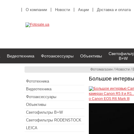
О компании
Новости
Акции
Доставка и оплата
Светофильт
а
Видеотехника
Фотоаксессуары
Объективы
B+W
Фотомагазин
/
Новости
/
Большое интервью
Фототехника
Видеотехника
Фотоаксессуары
Объективы
Светофильтры B+W
Светофильтры RODENSTOCK
LEICA