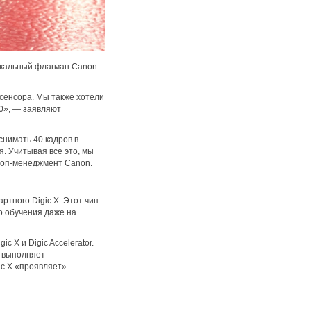
ркальный флагман Canon
сенсора. Мы также хотели
00», — заявляют
снимать 40 кадров в
. Учитывая все это, мы
топ-менеджмент Canon.
ртного Digic X. Этот чип
о обучения даже на
 X и Digic Accelerator.
и выполняет
ic X «проявляет»