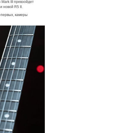
фотографического бренда.
Mark III превзойдет
Подробнее →
 новой R5 II.
-первых, камеры