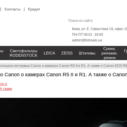
Контакты
Кредит
Киев, ул. Е. Сверстюка 19, офис 1
ПН-ПТ 09:01 -18:00
admin@fotosale.ua
Сумки,
ры
Светофильтры
Г
LEICA
ZEISS
Штативы
рюкзаки,
RODENSTOCK
ремни
Большое интервью Canon о камерах Canon R5 II и R1. А также о Canon EOS R6 
 Canon о камерах Canon R5 II и R1. А также о Canon