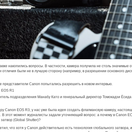
кже накопились вопросы. В частности, камера получила не столь значимые 
ти отличия были не в лучшую сторону (например, в разрешении основного дисп
ие представители Canon попытались разрешить в новом интервью.
n EOS R1
итель подразделения Манабу Като и генеральный директор Томокадзи Ёсид
ру Canon EOS R3, у нас уже была идея создать флагманскую камеру, настоя
. В этот момент журналисты задали уточняющий вопрос: а почему в Canon E
атвор (Global Shutter)?
тил, что хотя у Canon действительно есть технология глобального затвора, и