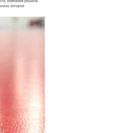
сти, компания решила
азона, которое