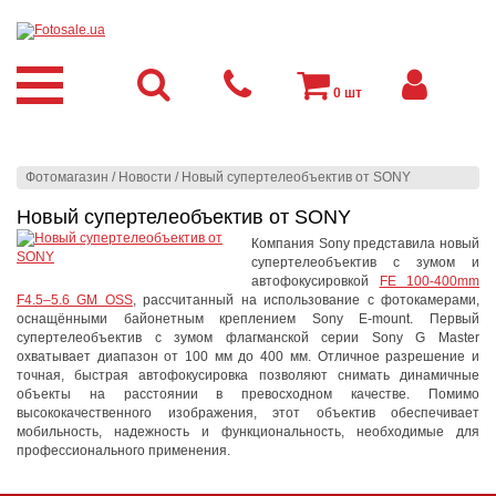
0
шт
Фотомагазин
/
Новости
/
Новый супертелеобъектив от SONY
Новый супертелеобъектив от SONY
Компания Sony представила новый
супертелеобъектив с зумом и
автофокусировкой
FE 100-400mm
F4.5–5.6 GM OSS
, рассчитанный на использование с фотокамерами,
оснащёнными байонетным креплением Sony E-mount. Первый
супертелеобъектив с зумом флагманской серии Sony G Master
охватывает диапазон от 100 мм до 400 мм. Отличное разрешение и
точная, быстрая автофокусировка позволяют снимать динамичные
объекты на расстоянии в превосходном качестве. Помимо
высококачественного изображения, этот объектив обеспечивает
мобильность, надежность и функциональность, необходимые для
профессионального применения.