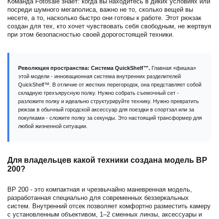
Команда Fotosale знает: когда вы находитесь в диких условиях или
посреди шумного мегаполиса, важно не то, сколько вещей вы
несете, а то, насколько быстро они готовы к работе. Этот рюкзак
создан для тех, кто хочет чувствовать себя свободным, не жертвуя
при этом безопасностью своей дорогостоящей техники.
Революция пространства: Система QuickShelf™.
Главная «фишка»
этой модели - инновационная система внутренних разделителей
QuickShelf™. В отличие от жестких перегородок, она представляет собой
складную трехъярусную полку. Нужно собрать съемочный сет -
разложите полку и идеально структурируйте технику. Нужно превратить
рюкзак в обычный городской аксессуар для поездки в спортзал или за
покупками - сложите полку за секунды. Это настоящий трансформер для
любой жизненной ситуации.
Для владельцев какой техники создана модель BP
200?
BP 200 - это компактная и чрезвычайно маневренная модель,
разработанная специально для современных беззеркальных
систем. Внутренний отсек позволяет комфортно разместить камеру
с установленным объективом, 1–2 сменных линзы, аксессуары и