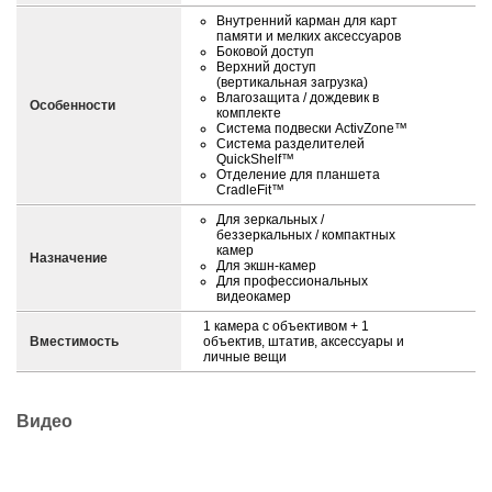
Внутренний карман для карт
памяти и мелких аксессуаров
Боковой доступ
Верхний доступ
(вертикальная загрузка)
Влагозащита / дождевик в
Особенности
комплекте
Система подвески ActivZone™
Система разделителей
QuickShelf™
Отделение для планшета
CradleFit™
Для зеркальных /
беззеркальных / компактных
камер
Назначение
Для экшн-камер
Для профессиональных
видеокамер
1 камера с объективом + 1
Вместимость
объектив, штатив, аксессуары и
личные вещи
Видео