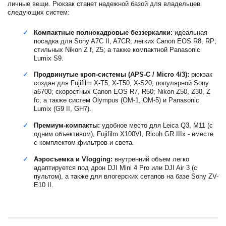
личные вещи. Рюкзак станет надежной базой для владельцев
следующих систем:
Компактные полнокадровые беззеркалки:
идеальная
посадка для Sony A7C II, A7CR; легких Canon EOS R8, RP;
стильных Nikon Z f, Z5; а также компактной Panasonic
Lumix S9.
Продвинутые кроп-системы (APS-C / Micro 4/3):
рюкзак
создан для Fujifilm X-T5, X-T50, X-S20; популярной Sony
a6700; скоростных Canon EOS R7, R50; Nikon Z50, Z30, Z
fc; а также систем Olympus (OM-1, OM-5) и Panasonic
Lumix (G9 II, GH7).
Премиум-компакты:
удобное место для Leica Q3, M11 (с
одним объективом), Fujifilm X100VI, Ricoh GR IIIx - вместе
с комплектом фильтров и света.
Аэросъемка и Vlogging:
внутренний объем легко
адаптируется под дрон DJI Mini 4 Pro или DJI Air 3 (с
пультом), а также для влогерских сетапов на базе Sony ZV-
E10 II.