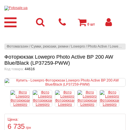
0
шт
Фотомагазин
/
Сумки, рюкзаки, ремни
/
Lowepro
/
Photo Active
/
Lowepro
/
Фо
Фоторюкзак Lowepro Photo Active BP 200 AW
Blue/Black (LP37259-PWW)
Код товара:
44616
Цена:
6 735
грн