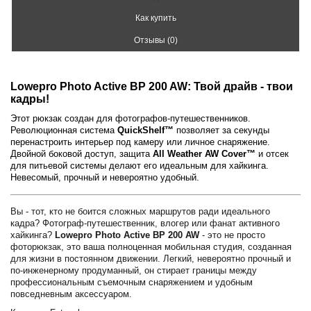
Как купить
Отзывы (0)
Lowepro Photo Active BP 200 AW: Твой драйв - твои
кадры!
Этот рюкзак создан для фотографов-путешественников.
Революционная система
QuickShelf™
позволяет за секунды
перенастроить интерьер под камеру или личное снаряжение.
Двойной боковой доступ, защита
All Weather AW Cover™
и отсек
для питьевой системы делают его идеальным для хайкинга.
Невесомый, прочный и невероятно удобный.
Вы - тот, кто не боится сложных маршрутов ради идеального
кадра? Фотограф-путешественник, влогер или фанат активного
хайкинга?
Lowepro Photo Active BP 200 AW
- это не просто
фоторюкзак, это ваша полноценная мобильная студия, созданная
для жизни в постоянном движении. Легкий, невероятно прочный и
по-инженерному продуманный, он стирает границы между
профессиональным съемочным снаряжением и удобным
повседневным аксессуаром.