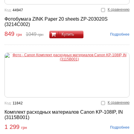
К сравнению
Код:
44947
Фотобумага ZINK Paper 20 sheets ZP-203020S
(3214C002)
849
1049
Купить
Подробнее
грн
грн
К сравнению
Код:
11842
Комплект расходных материалов Canon KP-108IP, IN
(3115B001)
1 299
Подробнее
грн