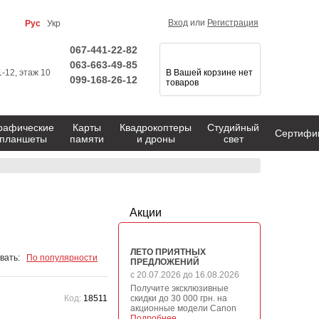
Вход
или
Регистрация
Рус
Укр
067-441-22-82
063-663-49-85
1-12, этаж 10
В Вашей корзине нет
099-168-26-12
товаров
рафические
Карты
Квадрокоптеры
Студийный
Сертифи
планшеты
памяти
и дроны
свет
Акции
ЛЕТО ПРИЯТНЫХ
вать:
По популярности
ПРЕДЛОЖЕНИЙ
с 20.07.2026 до 16.08.2026
Получите эксклюзивные
Код:
18511
скидки до 30 000 грн. на
акционные модели Canon
Подробнее →