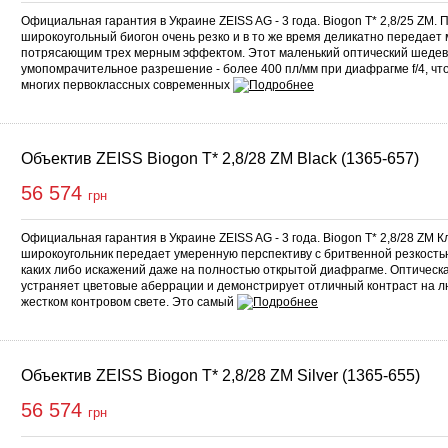
Официальная гарантия в Украине ZEISS AG - 3 года. Biogon T* 2,8/25 ZM. 
широкоугольный биогон очень резко и в то же время деликатно передает
потрясающим трех мерным эффектом. Этот маленький оптический шедев
умопомрачительное разрешение - более 400 пл/мм при диафрагме f/4, что
многих первоклассных современных
Объектив ZEISS Biogon T* 2,8/28 ZM Black (1365-657)
56 574
грн
Официальная гарантия в Украине ZEISS AG - 3 года. Biogon T* 2,8/28 ZM 
широкоугольник передает умеренную перспективу с бритвенной резкость
каких либо искажений даже на полностью открытой диафрагме. Оптическ
устраняет цветовые аберрации и демонстрирует отличный контраст на 
жестком контровом свете. Это самый
Объектив ZEISS Biogon T* 2,8/28 ZM Silver (1365-655)
56 574
грн