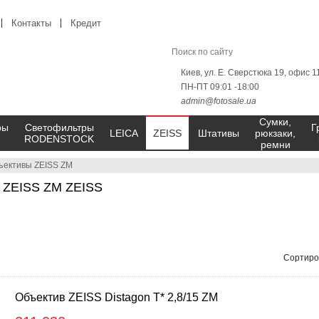
Контакты
Кредит
Киев, ул. Е. Сверстюка 19, офис 1
ПН-ПТ 09:01 -18:00
admin@fotosale.ua
Сумки,
ры
Светофильтры
Г
LEICA
ZEISS
Штативы
рюкзаки,
RODENSTOCK
ремни
ъективы ZEISS ZM
 ZEISS ZM ZEISS
Сортиро
Объектив ZEISS Distagon T* 2,8/15 ZM