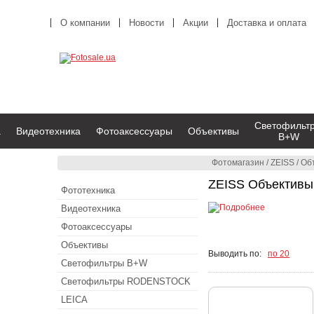
О компании
Новости
Акции
Доставка и оплата
Светофильт
а
Видеотехника
Фотоаксессуары
Объективы
B+W
Фотомагазин
/
ZEISS
/
Об
ZEISS Объективы
Фототехника
Видеотехника
Фотоаксессуары
Объективы
Выводить по:
по 20
Светофильтры B+W
Светофильтры RODENSTOCK
LEICA