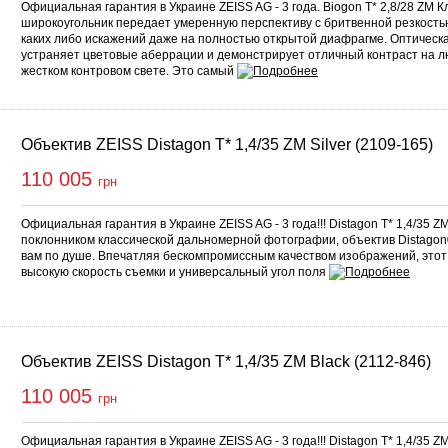
Официальная гарантия в Украине ZEISS AG - 3 года. Biogon T* 2,8/28 ZM 
широкоугольник передает умеренную перспективу с бритвенной резкость
каких либо искажений даже на полностью открытой диафрагме. Оптическ
устраняет цветовые аберрации и демонстрирует отличный контраст на 
жестком контровом свете. Это самый
Объектив ZEISS Distagon T* 1,4/35 ZM Silver (2109-165)
110 005
грн
Официальная гарантия в Украине ZEISS AG - 3 года!!! Distagon T* 1,4/35 
поклонником классической дальномерной фотографии, объектив Distagon®
вам по душе. Впечатляя бескомпромиссным качеством изображений, этот
высокую скорость съемки и универсальный угол поля
Объектив ZEISS Distagon T* 1,4/35 ZM Black (2112-846)
110 005
грн
Официальная гарантия в Украине ZEISS AG - 3 года!!! Distagon T* 1,4/35 