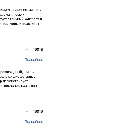
фотографического бренда.
Подробнее →
 Симметричная оптическая
 хроматических
рует отличный контраст и
фотокамеры и позволяет
Код:
18519
Подробнее
Превосходный, в меру
 мельчайшие детали, с
р демонстрирует
 в несколько раз выше
Код:
18518
Подробнее