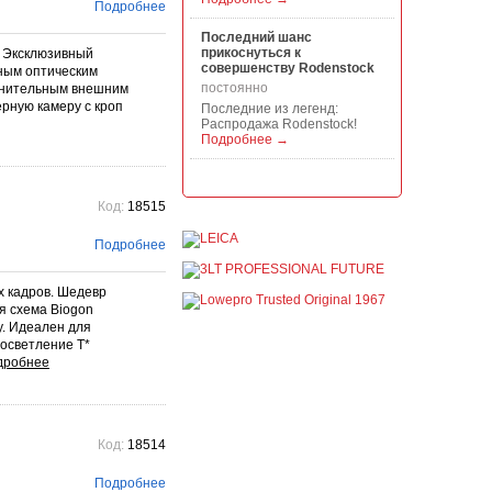
Подробнее
Последний шанс
прикоснуться к
M. Эксклюзивный
совершенству Rodenstock
ным оптическим
постоянно
олнительным внешним
ерную камеру с кроп
Последние из легенд:
Распродажа Rodenstock!
Подробнее →
Акция на всю продукцию
Manfrotto, National
Код:
18515
Geographic и Kata!
постоянно
Подробнее
При покупке любой
продукции Manfrotto, National
Geographic и Kata получите
х кадров. Шедевр
гарантиров...
я схема Biogon
Подробнее →
у. Идеален для
росветление T*
Скидки до -30% на
видоискатели, бленды,
адаптеры, объективы
Voigtlander
постоянно
Скидки до -30% на
Код:
18514
видоискатели, бленды,
адаптеры, объективы
Voigtlander - старейшего
Подробнее