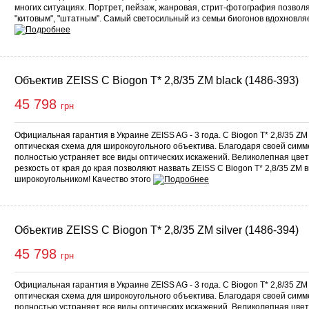
многих ситуациях. Портрет, пейзаж, жанровая, стрит-фотография позвол
"китовым", "штатным". Самый светосильный из семьи биогонов вдохновля
Объектив ZEISS C Biogon T* 2,8/35 ZM black (1486-393)
45 798
грн
Официальная гарантия в Украине ZEISS AG - 3 года. C Biogon T* 2,8/35 ZM
оптическая схема для широкоугольного объектива. Благодаря своей симм
полностью устраняет все виды оптических искажений. Великолепная цве
резкость от края до края позволяют назвать ZEISS C Biogon T* 2,8/35 Z
широкоугольником! Качество этого
Объектив ZEISS C Biogon T* 2,8/35 ZM silver (1486-394)
45 798
грн
Официальная гарантия в Украине ZEISS AG - 3 года. C Biogon T* 2,8/35 ZM
оптическая схема для широкоугольного объектива. Благодаря своей симм
полностью устраняет все виды оптических искажений. Великолепная цве