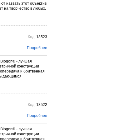
яют назвать этот объектив
ет на творчество в любых,
Код:
18523
Подробнее
 Biogon® - лучшая
етричной конструкции
топередача и бритвенная
M выдающимся
Код:
18522
Подробнее
 Biogon® - лучшая
етричной конструкции
топередача и бритвенная