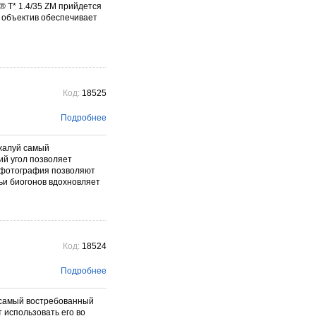
 T* 1.4/35 ZM прийдется
 объектив обеспечивает
Код:
18525
Подробнее
ожалуй самый
й угол позволяет
т-фотография позволяют
ьи биогонов вдохновляет
Код:
18524
Подробнее
й самый востребованный
 использовать его во