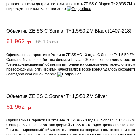
резкость от края до края позволяют назвать ZEISS C Biogon T* 2,8/35 Z
широкоугольником! Качество этого
Объектив ZEISS C Sonnar T* 1,5/50 ZM Black (1407-218)
61 962
65 105
грн
грн
Купить
Официальная гарантия в Украине ZEISS AG - 3 года. C Sonnar T* 1,5/50 ZM
Соннара была разработана фирмой Цейса в 30х годах прошлого столети
"реинкарнированный" объектив выполнен на современном технологическ
превосходными оптическими качествами; в то же время удалось сохранит
благодаря особенной форме
Объектив ZEISS C Sonnar T* 1,5/50 ZM Silver
61 962
грн
Официальная гарантия в Украине ZEISS AG - 3 года. C Sonnar T* 1,5/50 ZM
Соннара была разработана фирмой ZEISS в 30х годах прошлого столетия
"реинкарнированный" объектив выполнен на современном технологическ
превосходными оптическими качествами; в то же время удалось сохранит