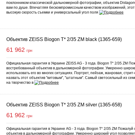
поклонником классической дальномерной фотографии, объектив Distagon®
вам по душе. Впечатляя бескомпромиссным качеством изображений, этот
высокую скорость съемки и универсальный угол поля
Объектив ZEISS Biogon T* 2/35 ZM black (1365-659)
61 962
грн
Официальная гарантия в Украине ZEISS AG - 3 года. Biogon T* 2/35 ZM П
востребованный объектив в дальномерной фотографии. Умеренно широки
использовать его во многих ситуациях. Портрет, пейзаж, жанровая, стри
назвать этот объектив "китовым", "штатным". Самый светосильный из сем
на творчество в
Объектив ZEISS Biogon T* 2/35 ZM silver (1365-658)
61 962
грн
Официальная гарантия в Украине AG - 3 года. Biogon T* 2/35 ZM Пожалу
объектив в дальномерной фотографии. Умеренно широкий угол позволяет