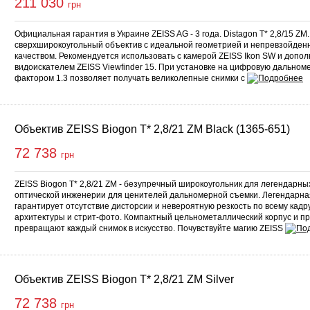
211 030
грн
Официальная гарантия в Украине ZEISS AG - 3 года. Distagon T* 2,8/15 Z
сверхширокоугольный объектив с идеальной геометрией и непревзойден
качеством. Рекомендуется использовать с камерой ZEISS Ikon SW и доп
видоискателем ZEISS Viewfinder 15. При установке на цифровую дальном
фактором 1.3 позволяет получать великолепные снимки с
Объектив ZEISS Biogon T* 2,8/21 ZM Black (1365-651)
72 738
грн
ZEISS Biogon T* 2,8/21 ZM - безупречный широкоугольник для легендарны
оптической инженерии для ценителей дальномерной съемки. Легендарна
гарантирует отсутствие дисторсии и невероятную резкость по всему кадр
архитектуры и стрит-фото. Компактный цельнометаллический корпус и п
превращают каждый снимок в искусство. Почувствуйте магию ZEISS
Объектив ZEISS Biogon T* 2,8/21 ZM Silver
72 738
грн