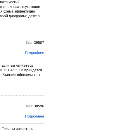
Классический
ю и полным отсутствием
ая схема эффективно
любой диафрагме даже в
Код:
39507
Подробнее
ZM Если вы являетесь
 T* 1.4/35 ZM прийдется
 объектив обеспечивает
Код:
38596
Подробнее
ZM Если вы являетесь