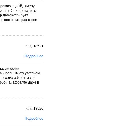
Превосходный, в меру
 мельчайшие детали, с
р демонстрирует
 в несколько раз выше
Код:
18521
Подробнее
Классический
ю и полным отсутствием
ая схема эффективно
любой диафрагме даже в
Код:
18520
Подробнее