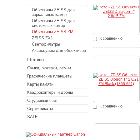
ZEISS
Купить
Объективы ZEISS для
зеркальных камер
Объективы ZEISS для
системных камер
Объективы ZEISS ZM
ZEISS ZX1
К сравнению
Светофильтры
Аксессуары для объективов
Штативы
Сумки, рюкзаки, ремни
Купить
Графические планшеты
Карты памяти
Квадрокоптеры и дроны
Студийный свет
К сравнению
Сертификаты
SALE
Купить