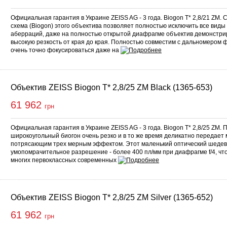
Официальная гарантия в Украине ZEISS AG - 3 года. Biogon T* 2,8/21 ZM.
схема (Biogon) этого объектива позволяет полностью исключить все виды
аберраций, даже на полностью открытой диафрагме объектив демонстри
высокую резкость от края до края. Полностью совместим с дальномером 
очень точно фокусироваться даже на
Объектив ZEISS Biogon T* 2,8/25 ZM Black (1365-653)
61 962
грн
Официальная гарантия в Украине ZEISS AG - 3 года. Biogon T* 2,8/25 ZM. 
широкоугольный биогон очень резко и в то же время деликатно передает
потрясающим трех мерным эффектом. Этот маленький оптический шедев
умопомрачительное разрешение - более 400 пл/мм при диафрагме f/4, что
многих первоклассных современных
Объектив ZEISS Biogon T* 2,8/25 ZM Silver (1365-652)
61 962
грн