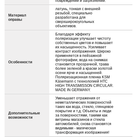
повреждений и загрязнений.
латунь, тонкая с внешней
резьбой, специально
Материал
разработана для
оправы
сверхширокоугольных
объективов.
Благодаря эффекту
поляризации улучшает чистоту
собственных цветов и повышает
их насыщенность. Усиливает
контраст изображения. Широко
применяется в пейзажной
фотографии, вода на снимках
Особенности
становится прозрачной, трава
более зеленой а краски золотой
осени ярче и насыщенней.
Поляризационная пленка KSM
Käsemann с технологией HTC
HIGH TRANSMISSON CIRCULAR.
MADE IN GERMANY.
Уменьшает отражения от
неметаллических поверхностей
таких как вода, стекло, глянцевое
покрытие и т.д. Объекты и люди
Дополнительные
за поверхностями, такими как
возможности
витрины магазинов и стекла
автомобилей, снова становятся
видимыми - магическая
трансформация изображения!