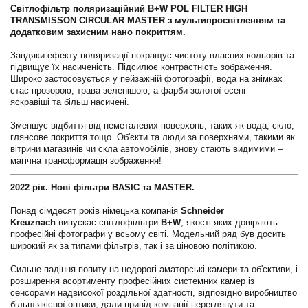
Світлофільтр поляризаційний B+W POL FILTER HIGH
TRANSMISSON CIRCULAR MASTER з мультипросвітленням та
додатковим захисним нано покриттям.
Завдяки ефекту поляризації покращує чистоту власних кольорів та
підвищує їх насиченість. Підсилює контрастність зображення.
Широко застосовується у пейзажній фотографії, вода на знімках
стає прозорою, трава зеленішою, а фарби золотої осені
яскравіші та бiльш насичені.
Зменшує відбиття від неметалевих поверхонь, таких як вода, скло,
глянсове покриття тощо. Об'єкти та люди за поверхнями, такими як
вітрини магазинів чи скла автомобілів, знову стають видимими –
магічна трансформація зображення!
2022 рік. Нові фільтри BASIC та MASTER.
Понад сімдесят років німецька компанія
Schneider
Kreuznach
випускає світлофільтри
B+W
, якості яких довіряють
професійні фотографи у всьому світі. Модельний ряд був досить
широкий як за типами фільтрів, так і за ціновою політикою.
Сильне падіння попиту на недорогі аматорські камери та об'єктиви, і
розширення асортименту професійних системних камер із
сенсорами надвисокої роздільної здатності, відповідно виробництво
більш якісної оптики, дали привід компанії переглянути та