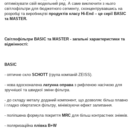
оптимізувати свій модельний ряд. А саме виключити з нього
світлофільтри для бюджетного сегменту, сконцентрувавшись на
розробці та виробництві
продуктів класу Hi-End – це серії BASIC
та MASTER.
Світлофільтри BASIC та MASTER - загальні характеристики та
відмінності:
BASIC
- оптичне скло
SCHOTT
(група компаній ZEISS).
- нова вдосконалена
латунна оправа
з рифленою насічкою для
зручнішої та швидкої зміни фільтра.
- до складу металу доданий компонент, що дозволяє більш плавно
і гладко обертатися фільтру, мінімізуючи ефект залипання.
- поліпшена формула покриття
MRC
для більш контрастних знімків.
- поляризаційна
плівка B+W