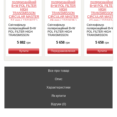
Світлофільтр
Світлофільтр
Світлофільтр
поляризаційний B+W
поляризаційний B+W
поляризаційний B+W
POL FILTER HIGH
POL FILTER HIGH
POL FILTER HIGH
TRANSMISSON
TRANSMISSON
TRANSMISSON
CIRCULAR MASTER
CIRCULAR MASTER
CIRCULAR MASTER
52 mm ( 1101627 )
49 mm ( 1101626 )
43 mm ( 1101624 )
5 882
5 658
5 658
грн
грн
грн
Купити
Купити
Купити
Все про товар
Опис
Характеристики
Як купити
Відгуки (0)