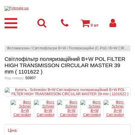
0
шт
Фотомагазин
/
Світлофільтри B+W
/
Поляризаційні (C-Pol)
/
B+W CIRCULAR POL FILTER HTC MRC nano MASTER
Світлофільтр поляризаційний B+W POL FILTER
HIGH TRANSMISSON CIRCULAR MASTER 39
mm ( 1101622 )
Код товару:
50907
Ціна: