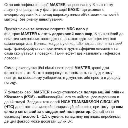
Скло світлофільтрів серії
MASTER
запресоване у більш тонку
латунну оправу, ніж у фільтрів серії
BASIC
, що дозволяє
використовувати їх з понад ширококутними об'єктивами на повній
матриці, без ризику віньєтування.
Просвітлююче та захисне покриття
MRC nano
у
фільтрах
MASTER
містить
додатковий nano шар
, більш стійкий до
всіляких механічних пошкоджень, а також здатних ефективніше
самоочищатися. Волога, конденсуючись або потрапляючи на такий
шар, трансформується практично в круглі сферичні елементи та
сама скочується з поверхні. Такий ефект ще називають «ефектом
лотоса».
Саме ці експлуатаційні відмінності серії
MASTER
кращі для
фотографів, які багато подорожують і знімають на відкритому
повітрі, на морському узбережжі, в джунглях або просто в дощову
погоду.
У фільтрах серії
MASTER
використовуються
поляризаційні плівки
Käsemann (KSM)
- найінноваційнішого та найкращого виробника в
даній галузі. Завдяки технології
HIGH TRANSMISSON CIRCULAR
(HTC)
досягається високий поляризаційний ефект, при тому що
сам
фільтр світліший за стандартний поляризатор.
Ослаблення
експозиції
всього 1 - 1,5 ступеня
, на відміну від інших виробників,
де цей фактор може досягати цілих 3х.