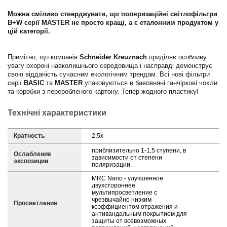
Можна сміливо стверджувати, що поляризаційні світлофільтри
B+W серії MASTER не просто кращі, а є еталонним продуктом у
цій категорії.
Примітно, що компанія
Schneider Kreuznach
приділяє особливу
увагу охороні навколишнього середовища і насправді демонструє
свою відданість сучасним екологічним трендам. Всі нові фільтри
серії
BASIC
та
MASTER
упаковуються в бавовняні ганчіркові чохли
та коробки з переробленого картону. Тепер жодного пластику!
Технічні характеристики
Кратность
2,5х
приблизительно 1-1,5 ступени, в
Ослабление
зависимости от степени
экспозиции
поляризации.
MRC Nano - улучшенное
двухстороннее
мультипросветление с
чрезвычайно низким
Просветление
коэффициентом отражения и
антивандальным покрытием для
защиты от всевозможных