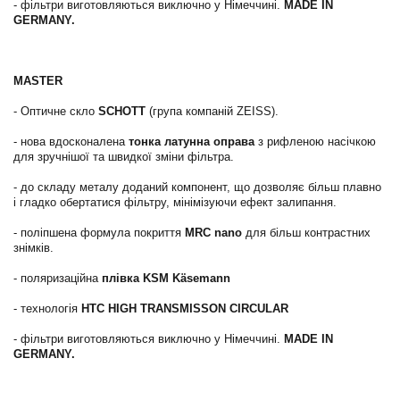
- фільтри виготовляються виключно у Німеччині.
MADE IN
GERMANY.
MASTER
- Оптичне скло
SCHOTT
(група компаній ZEISS).
- нова вдосконалена
тонка латунна оправа
з рифленою насічкою
для зручнішої та швидкої зміни фільтра.
- до складу металу доданий компонент, що дозволяє більш плавно
і гладко обертатися фільтру, мінімізуючи ефект залипання.
- поліпшена формула покриття
MRC nano
для більш контрастних
знімків.
- поляризаційна
плівка
KSM Käsemann
- технологія
HTC HIGH TRANSMISSON CIRCULAR
- фільтри виготовляються виключно у Німеччині.
MADE IN
GERMANY.