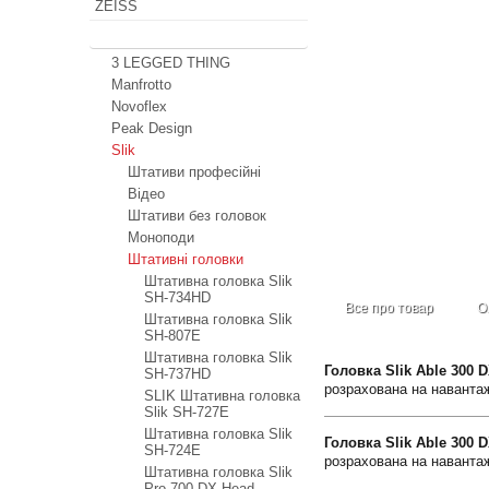
ZEISS
Штативи
3 LEGGED THING
Manfrotto
Novoflex
Peak Design
Slik
Штативи професійні
Відео
Штативи без головок
Моноподи
Штативні головки
Штативна головка Slik
SH-734HD
Все про товар
О
Штативна головка Slik
SH-807E
Штативна головка Slik
Головка Slik Able 300 
SH-737HD
розрахована на навантаж
SLIK Штативна головка
Slik SH-727E
Штативна головка Slik
Головка Slik Able 300 
SH-724E
розрахована на навантаж
Штативна головка Slik
Pro 700 DX Head