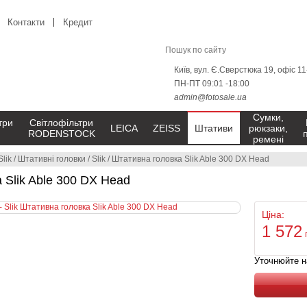
Контакти
Кредит
Київ, вул. Є.Сверстюка 19, офіс 1
ПН-ПТ 09:01 -18:00
admin@fotosale.ua
Сумки,
три
Світлофільтри
LEICA
ZEISS
Штативи
рюкзаки,
RODENSTOCK
ремені
Slik
/
Штативні головки
/
Slik
/
Штативна головка Slik Able 300 DX Head
 Slik Able 300 DX Head
Ціна:
1 572
Уточнюйте н