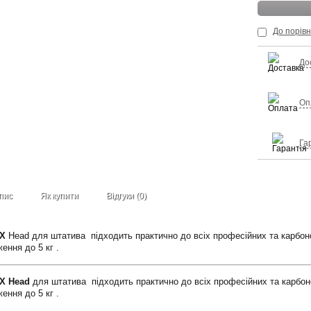
До порів
До
Оп
Га
пис
Як купити
Відгуки (0)
DX
Head для штатива підходить практично до всіх професійних та карбоно
ення до 5 кг .
DX Head
для штатива підходить практично до всіх професійних та карбон
ення до 5 кг .