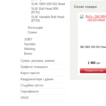
SLIK SBH-100 DQ Head
Схожі товари
SLIK Ball Head 800
(6731)
SLIK Variable Ball Head
(6733)
Аксесуари
Сумки
JOBY
Sachtler
Slik SBH-150 DQ Hea
Weifeng
Benro
Сумки, рюкзаки, ремені
1 460
грн
Графічні планшети
Карти пам’яті
Купити
Квадрокоптери і дрони
Студійне світло
Сертифікати
SALE