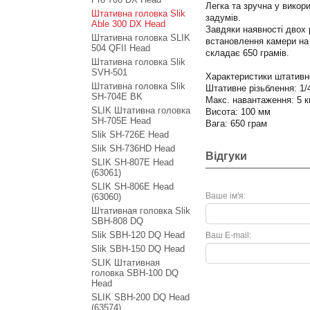
Легка та зручна у викор
Штативна головка Slik
задумів.
Able 300 DX Head
Завдяки наявності двох 
Штативна головка SLIK
встановлення камери на 
504 QFII Head
складає 650 грамів.
Штативна головка Slik
SVH-501
Характеристики штативно
Штативна головка Slik
Штативне різьблення: 1
SH-704E BK
Макс. навантаження: 5 к
SLIK Штативна головка
Висота: 100 мм
SH-705E Head
Вага: 650 грам
Slik SH-726E Head
Slik SH-736HD Head
Відгуки
SLIK SH-807E Head
(63061)
SLIK SH-806E Head
Ваше ім'я:
(63060)
Штативная головка Slik
SBH-808 DQ
Slik SBH-120 DQ Head
Ваш E-mail:
Slik SBH-150 DQ Head
SLIK Штативная
головка SBH-100 DQ
Head
SLIK SBH-200 DQ Head
(63574)