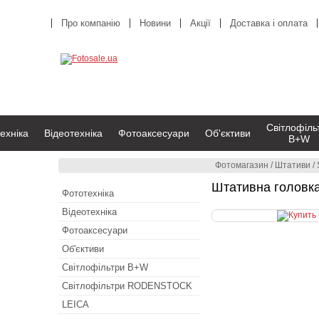
Про компанію
Новини
Акції
Доставка і оплата
Світлофіль
ехніка
Відеотехніка
Фотоаксесуари
Об'єктиви
B+W
Фотомагазин
/
Штативи
/
Штативна головка
Фототехніка
Відеотехніка
Фотоаксесуари
Об'єктиви
Світлофільтри B+W
Світлофільтри RODENSTOCK
LEICA