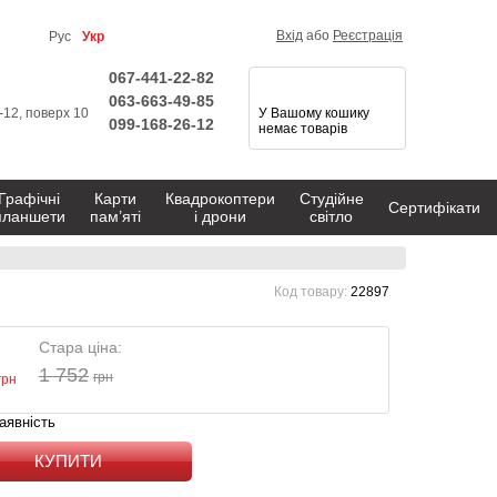
Вхід
або
Реєстрація
Рус
Укр
067-441-22-82
063-663-49-85
1-12, поверх 10
У Вашому кошику
099-168-26-12
немає товарів
Графічні
Карти
Квадрокоптери
Студійне
Сертифікати
планшети
пам’яті
і дрони
світло
Код товару:
22897
Стара ціна:
1 752
грн
грн
аявність
КУПИТИ