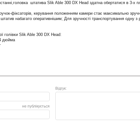
истанні,головка штатива Slik Able 300 DX Head здатна обертатися в 3-х 
ручок-фіксаторів, керування положенням камери стає максимально зручн
штатив набагато оперативнішим; Для зручності транспортування одну з ру
ї голівки Slik Able 300 DX Head:
/4 дюйма
г
Відгук:
не публікується