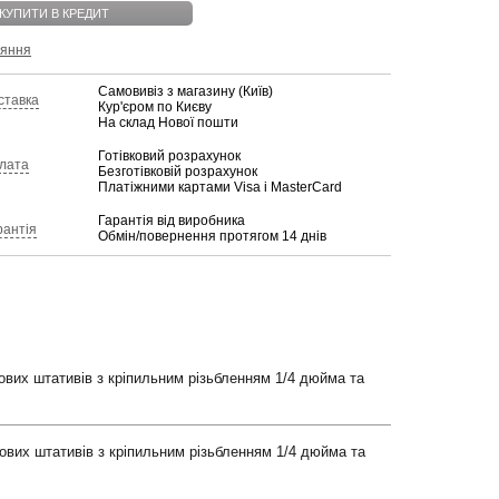
КУПИТИ В КРЕДИТ
няння
Самовивіз з магазину (Київ)
ставка
Кур'єром по Києву
На склад Нової пошти
Готівковий розрахунок
лата
Безготівковій розрахунок
Платіжними картами Visa і MasterCard
Гарантія від виробника
рантія
Обмін/повернення протягом 14 днів
вих штативів з кріпильним різьбленням 1/4 дюйма та
ових штативів з кріпильним різьбленням 1/4 дюйма та