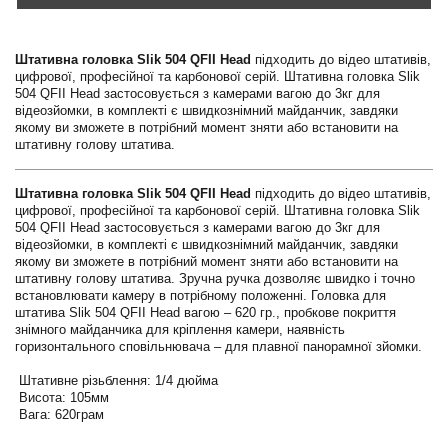
Штативна головка Slik 504 QFII Head
підходить до відео штативів,
цифрової, професійної та карбонової серій. Штативна головка Slik
504 QFII Head застосовується з камерами вагою до 3кг для
відеозйомки, в комплекті є швидкознімний майданчик, завдяки
якому ви зможете в потрібний момент зняти або встановити на
штативну голову штатива.
Штативна головка Slik 504 QFII Head
підходить до відео штативів,
цифрової, професійної та карбонової серій. Штативна головка Slik
504 QFII Head застосовується з камерами вагою до 3кг для
відеозйомки, в комплекті є швидкознімний майданчик, завдяки
якому ви зможете в потрібний момент зняти або встановити на
штативну голову штатива. Зручна ручка дозволяє швидко і точно
встановлювати камеру в потрібному положенні. Головка для
штатива Slik 504 QFII Head вагою – 620 гр., пробкове покриття
знімного майданчика для кріплення камери, наявність
горизонтального сповільнювача – для плавної панорамної зйомки.
Штативне різьблення: 1/4 дюйма
Висота: 105мм
Вага: 620грам