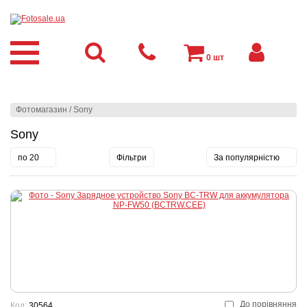
0
шт
Фотомагазин
/
Sony
Sony
по 20
Фільтри
За популярністю
До порівняння
Код:
30564