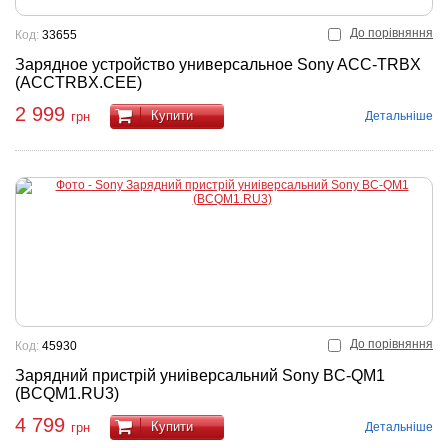
До порівняння
Код:
33655
Зарядное устройство универсальное Sony ACC-TRBX
(ACCTRBX.CEE)
2 999
Купити
Детальніше
грн
До порівняння
Код:
45930
Зарядний пристрій униіверсальний Sony BC-QM1
(BCQM1.RU3)
4 799
Купити
Детальніше
грн