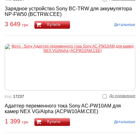
Зарядное устройство Sony BC-TRW для аккумулятора
NP-FW50 (BCTRW.CEE)
3 649
Купити
Детальніше
грн
До порівняння
Код:
17237
Адаптер переменного тока Sony AC-PW10AM для
камер NEX VG/Alpha (ACPW10AM.CEE)
1 399
Купити
Детальніше
грн