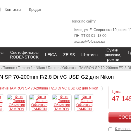
Контакты
Кредит
Киев, ул. Е. Сверстюка 19, офис 1
ПН-ПТ 09:01 -18:00
admin@fotosale.ua
Сумки,
ры
Светофильтры
Г
LEICA
ZEISS
Штативы
рюкзаки,
RODENSTOCK
ремни
ы
/
Tamron
/
Tamron for Nikon
/
Tamron
/
Объектив TAMRON SP 70-200mm F/2,8 Di
 SP 70-200mm F/2,8 Di VC USD G2 для Nikon
Цена:
47 14
К сравне