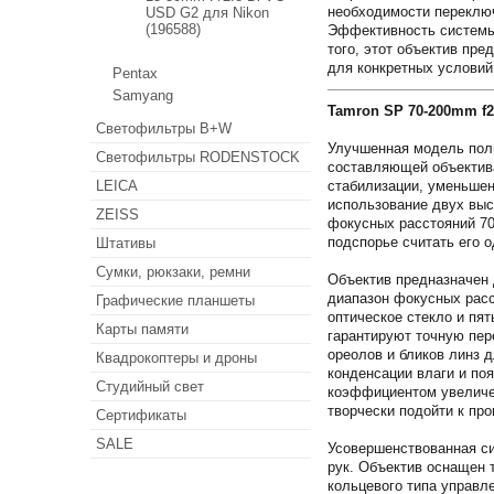
необходимости переклю
USD G2 для Nikon
(196588)
Эффективность системы 
того, этот объектив пр
для конкретных условий
Pentax
Samyang
Tamron SP 70-200mm f2.
Светофильтры B+W
Улучшенная модель полн
Светофильтры RODENSTOCK
составляющей объектива
LEICA
стабилизации, уменьшен
использование двух выс
ZEISS
фокусных расстояний 70
подспорье считать его 
Штативы
Сумки, рюкзаки, ремни
Объектив предназначен 
диапазон фокусных расс
Графические планшеты
оптическое стекло и пя
Карты памяти
гарантируют точную пер
ореолов и бликов линз 
Квадрокоптеры и дроны
конденсации влаги и по
Студийный свет
коэффициентом увеличен
творчески подойти к про
Сертификаты
SALE
Усовершенствованная си
рук. Объектив оснащен 
кольцевого типа управл