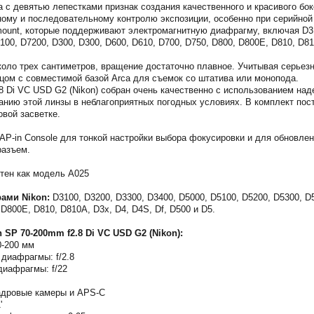
 с девятью лепестками признак создания качественного и красивого бо
ному и последовательному контролю экспозиции, особенно при серийной
ount, которые поддерживают электромагнитную диафрагму, включая D310
100, D7200, D300, D300, D600, D610, D700, D750, D800, D800E, D810, D81
коло трех сантиметров, вращение достаточно плавное. Учитывая серьез
ом с совместимой базой Arca для съемок со штатива или монопода.
8 Di VC USD G2 (Nikon) собран очень качественно с использованием над
анию этой линзы в неблагоприятных погодных условиях. В комплект по
овой засветке.
AP-in Console для тонкой настройки выбора фокусировки и для обновле
разъем.
стен как модель A025
рами Nikon:
D3100, D3200, D3300, D3400, D5000, D5100, D5200, D5300, D
 D800E, D810, D810A, D3x, D4, D4S, Df, D500 и D5.
 SP 70-200mm f2.8 Di VC USD G2 (Nikon):
0-200 мм
диафрагмы: f/2.8
иафрагмы: f/22
адровые камеры и APS-C
'