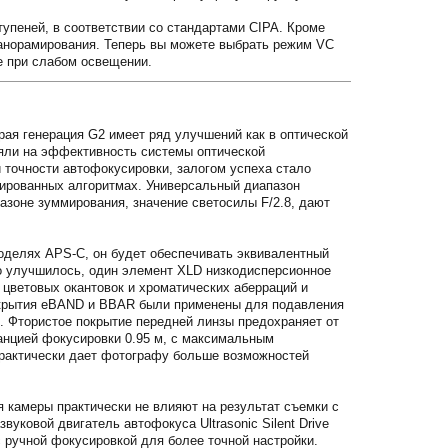
упеней, в соответствии со стандартами CIPA. Кроме
 панорамирования. Теперь вы можете выбрать режим VC
е при слабом освещении.
рая генерация G2 имеет ряд улучшений как в оптической
ияли на эффективность системы оптической
 точности автофокусировки, залогом успеха стало
зированных алгоритмах. Универсальный диапазон
азоне зуммирования, значение светосилы F/2.8, дают
оделях APS-C, он будет обеспечивать эквивалентный
но улучшилось, один элемент XLD низкодисперсионное
 цветовых окантовок и хроматических аберраций и
покрытия eBAND и BBAR были применены для подавления
. Фтористое покрытие передней линзы предохраняет от
анцией фокусировки 0.95 м, с максимальным
практически дает фотографу больше возможностей
 камеры практически не влияют на результат съемки с
ковой двигатель автофокуса Ultrasonic Silent Drive
с ручной фокусировкой для более точной настройки.