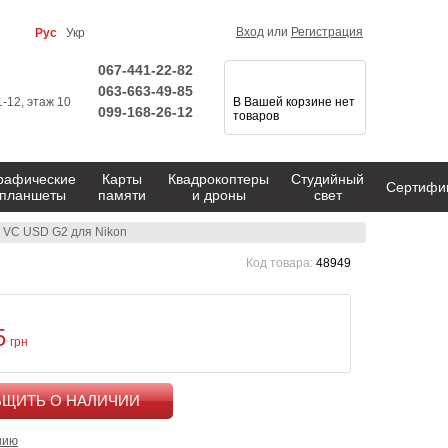
Вход
или
Регистрация
Рус
Укр
067-441-22-82
063-663-49-85
1-12, этаж 10
В Вашей корзине нет
099-168-26-12
товаров
рафические
Карты
Квадрокоптеры
Студийный
Сертифи
планшеты
памяти
и дроны
свет
 VC USD G2 для Nikon
Код товара:
48949
5
грн
КУПИТЬ
нию