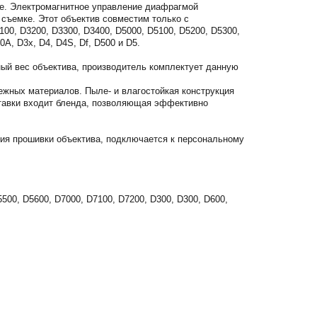
ке. Электромагнитное управление диафрагмой
 съемке. Этот объектив совместим только с
0, D3200, D3300, D3400, D5000, D5100, D5200, D5300,
0A, D3x, D4, D4S, Df, D500 и D5.
ный вес объектива, производитель комплектует данную
ежных материалов. Пыле- и влагостойкая конструкция
ставки входит бленда, позволяющая эффективно
ния прошивки объектива, подключается к персональному
5500, D5600, D7000, D7100, D7200, D300, D300, D600,