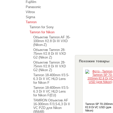
Fujifilm
Panasonic
Viltrox
Sigma
Tamron
Tamron for Sony
Tamron for Nikon
Объектив Tamron AF 35-
100mm f/2.8 Di III VXD
(Nikon-Z)
Объектив Tamron 28-
75mm f/2.8 Di III VXD
G2 (Nikon Z)
Похожие товары
Объектив Tamron 28-
75mm f/2.8 Di III VXD
G2 (Nikon Z)
Tamron 18-400mm f/3.5-
6.3 Di II VC HLD Lens
for Nikon F
Tamron 18-400mm f/3.5-
6.3 Di II VC HLD Lens
for Nikon F(EU)
TAMRON Объектив AF
16-300mm F/3,5-6,3 Di II
Tamron SP 70-200mm
f/2.8 Di VC USD (для
VC PZD для Nikon
Nikon)
(95648)