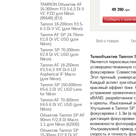
TAMRON Объектив AF
16-300mm F/3,5-6,3 Di II
49 390
грн
VC PZD для Nikon
(95648) (EU)
Tamron 18-200mm f/3.5-
Купить
6.3 Di II VC (для Nikon)
Tamron AF SP 24-70mm
f/2,8 Di VC USD (для
Всё о товаре
Оп
Nikon)
Tamron SP 70-200mm
f/2.8 Di VC USD (для
Телеобъектив Tamron S
Nikon)
Является переосмыслени
Tamron AF 18-250mm
усовершенствованную с
f/3,5-6,3 XR Di-II LD
фокусировки. Совместим
Aspherical IF Macro
Этот прочный, универса
(для Nikon)
Каждый аспект зум-объе
Tamron SP 150-600mm
красивый эффект боке. 
f/5-6.3 Di VC USD Lens
устранения хроматическ
for Nikon
eBAND, разработанное с
Tamron AF 70-300mm
и ореолы. Изысканный э
f/4-5.6 Di VC USD (для
Улучшения в Tamron SP 
Nikon)
фокусировки с 1.3м (в 
Объектив Tamron SP AF
дистанция фокусировки 
90mm F/2,8 Di Macro
возможности фотографа
1:1 для Nikon (62930)
Ультразвуковой привод 
Объектив Tamron SP
скорость и точность фо
15-30mm F/2.8 Di VC