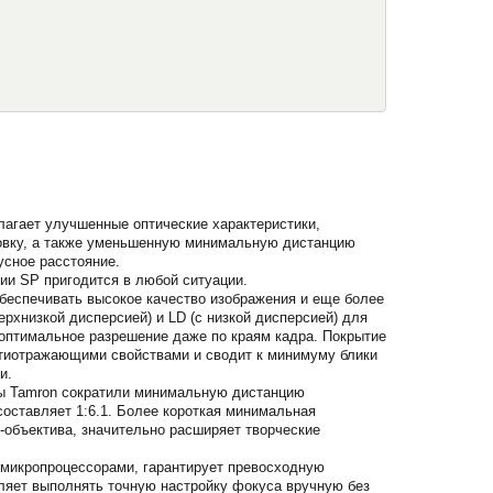
агает улучшенные оптические характеристики,
овку, а также уменьшенную минимальную дистанцию
усное расстояние.
ии SP пригодится в любой ситуации.
беспечивать высокое качество изображения и еще более
рхнизкой дисперсией) и LD (с низкой дисперсией) для
 оптимальное разрешение даже по краям кадра. Покрытие
нтиотражающими свойствами и сводит к минимуму блики
и.
ры Tamron сократили минимальную дистанцию
оставляет 1:6.1. Более короткая минимальная
-объектива, значительно расширяет творческие
 микропроцессорами, гарантирует превосходную
оляет выполнять точную настройку фокуса вручную без