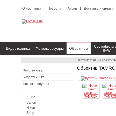
О компании
Новости
Акции
Доставка и оплата
Светофильт
а
Видеотехника
Фотоаксессуары
Объективы
B+W
Фотомагазин
/
Объектив
Объектив TAMRON
Фототехника
Видеотехника
Фотоаксессуары
Объективы
ZEISS
Canon
Nikon
Sony