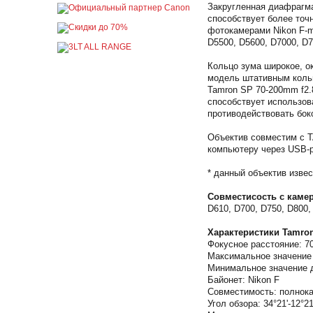
Закругленная диафрагма
способствует более точ
фотокамерами Nikon F-m
D5500, D5600, D7000, D7
Кольцо зума широкое, о
модель штативным кольц
Tamron SP 70-200mm f2.
способствует использов
противодействовать бок
Объектив совместим с T
компьютеру через USB-
* данный объектив изве
Совместисость с каме
D610, D700, D750, D800,
Характеристики Tamron
Фокусное расстояние: 7
Максимальное значение 
Минимальное значение д
Байонет: Nikon F
Совместимость: полнок
Угол обзора: 34°21'-12°21