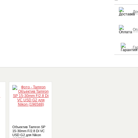
До
Оп
Га
Объектив Tamron SP
15-30mm F/2.8 Di VC
USD G2 для Nikon