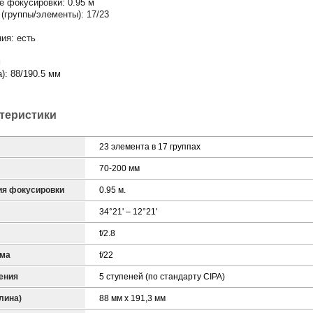
 фокусировки: 0.95 м
(группы/элементы): 17/23
ия: есть
м
): 88/190.5 мм
ктеристики
23 элемента в 17 группах
70-200 мм
ия фокусировки
0.95 м.
34°21' – 12°21'
f/2.8
гма
f/22
ения
5 ступеней (по стандарту CIPA)
лина)
88 мм x 191,3 мм