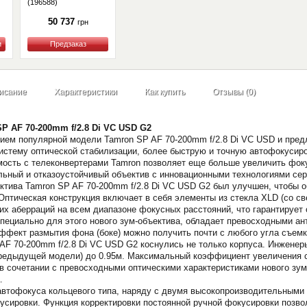
(196588)
50 737
грн
Купить
исание
Характеристики
Как купить
Отзывы (0)
P AF 70-200mm f/2.8 Di VC USD G2
ем популярной модели Tamron SP AF 70-200mm f/2.8 Di VC USD и предл
истему оптической стабилизации, более быструю и точную автофокусир
ость с телеконвертерами Tamron позволяет еще больше увеличить фок
льный и отказоустойчивый объектив с инновационными технологиями сер
ктива Tamron SP AF 70-200mm f/2.8 Di VC USD G2 был улучшен, чтобы о
Оптическая конструкция включает в себя элементы из стекла XLD (со све
их аберраций на всем диапазоне фокусных расстояний, что гарантирует
пециально для этого нового зум-объектива, обладает превосходными а
ффект размытия фона (боке) можно получить почти с любого угла съемк
AF 70-200mm f/2.8 Di VC USD G2 коснулись не только корпуса. Инжене
предыдущей модели) до 0.95м. Максимальный коэффициент увеличения с
в сочетании с превосходными оптическими характеристиками нового зум
.
автофокуса кольцевого типа, наряду с двумя высокопроизводительными
кусировки. Функция корректировки постоянной ручной фокусировки позв