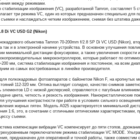
чения между режимами.
стабилизации изображения (VC), разработанной Tamron, составляет 5 ст
едлагает три режима VC, один из которых предназначен специально для
 съемки и наслаждаться четким изображением, снимая без штатива даж
8 Di VC USD G2 (Nikon)
окадрового объектива Tamron 70-200mm f/2.8 SP Di VC USD (Nikon), вто
 так и в электронной начинке устройства. В основном улучшения повл
ии минимальной дистанции фокусировки, а также увеличения скорости и
окопроизводительных микроконтроллеров, которые работают по оптими
-200 мм, система стабилизации изображения и постоянное, на всем диап
одним из самых востребованных в линейке производителя.
для полкокадровых фотоаппаратов с байонетом Nikon F, на кропнутых м
тояний 112-320 мм. Оптика выглядит солидно, качество снимков замет
ть элементов LD с низкой дисперсией, справляются с пагубным влиянием
едаче цвета, четкость и резкость изображения. Нанокристаллические 
для улучшения контрастности при работе в условиях сильного освещения
явления жирных пятен. Модель A025 характеризуется минимальной дист
ия 1:6, это, в сочетании с отличными оптическими характеристиками, 
цессу съемки.
стема компенсации вибрации VC компенсирует до пяти стопов, дрожания
трехуровневым переключателем режима стабилизации VC MODE. Ультразву
ения, предназначен для оперативной и точной работы, также совместим 