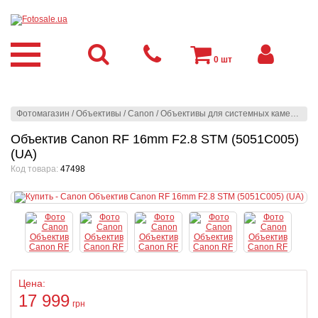
0
шт
Фотомагазин
/
Объективы
/
Canon
/
Объективы для системных камер
/
Can
Объектив Canon RF 16mm F2.8 STM (5051C005)
(UA)
Код товара:
47498
Цена:
17 999
грн