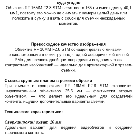
куда угодно
Объектив RF 16MM F2.8 STM весит всего 165 г и имеет длину 40,1
мм1, поэтому его можно не снимать с камеры целый день или
положить в сумку и взять с собой для съемки неожиданных
моментов.
Превосходное качество изображения
Объектив RF 16MM F2.8 STM оснащен девятью линзами,
расположенными в семи группах, с одной асферической линзой
PMo для превосходной цветопередачи и создания четких
контрастных изображений — идеально для архитектурной и трэвел-
съемки.
Съемка крупным планом в режиме обрезки
При съемке в кроп-режиме RF 16MM F2.8 STM становится
широкоугольным объективом 25,6 мм — фактически вторым
объективом, — что делает его идеальным для создателей
контента, ищущих дополнительные варианты съемки.
Технические характеристики:
Сверхширокий охват 16 мм
Идеальный вариант для ведения видеоблогов и создания
творческого контента