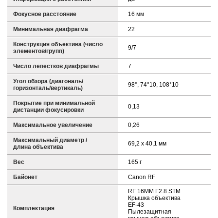
Фокусное расстояние
16 мм
Минимальная диафрагма
22
Конструкция объектива (число
9/7
элементов/групп)
Число лепестков диафрагмы
7
Угол обзора (диагональ/
98°, 74°10, 108°10
горизонталь/вертикаль)
Покрытие при минимальной
0,13
дистанции фокусировки
Максимальное увеличение
0,26
Максимальный диаметр /
69,2 x 40,1 мм
длина объектива
Вес
165 г
Байонет
Canon RF
RF 16MM F2.8 STM
Крышка объектива
EF-43
Комплектация
Пылезащитная