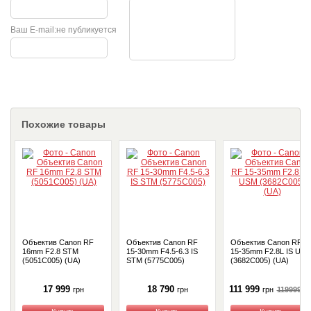
Ваш E-mail:
не публикуется
Похожие товары
Объектив Canon RF
Объектив Canon RF
Объектив Canon RF
16mm F2.8 STM
15-30mm F4.5-6.3 IS
15-35mm F2.8L IS US
(5051C005) (UA)
STM (5775C005)
(3682C005) (UA)
17 999
18 790
111 999
119999
гр
грн
грн
грн