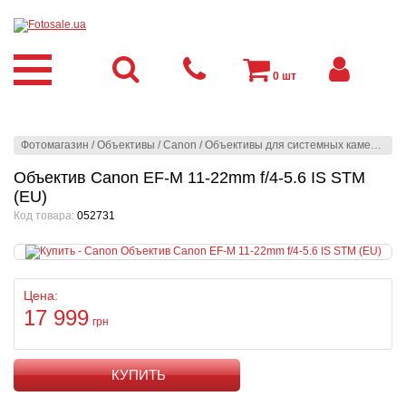
0
шт
Фотомагазин
/
Объективы
/
Canon
/
Объективы для системных камер
/
Can
Объектив Canon EF-M 11-22mm f/4-5.6 IS STM
(EU)
Код товара:
052731
Цена:
17 999
грн
КУПИТЬ