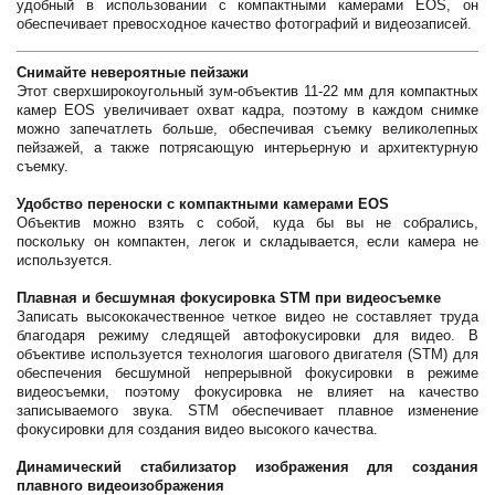
удобный в использовании с компактными камерами EOS, он
обеспечивает превосходное качество фотографий и видеозаписей.
Снимайте невероятные пейзажи
Этот сверхширокоугольный зум-объектив 11-22 мм для компактных
камер EOS увеличивает охват кадра, поэтому в каждом снимке
можно запечатлеть больше, обеспечивая съемку великолепных
пейзажей, а также потрясающую интерьерную и архитектурную
съемку.
Удобство переноски с компактными камерами EOS
Объектив можно взять с собой, куда бы вы не собрались,
поскольку он компактен, легок и складывается, если камера не
используется.
Плавная и бесшумная фокусировка STM при видеосъемке
Записать высококачественное четкое видео не составляет труда
благодаря режиму следящей автофокусировки для видео. В
объективе используется технология шагового двигателя (STM) для
обеспечения бесшумной непрерывной фокусировки в режиме
видеосъемки, поэтому фокусировка не влияет на качество
записываемого звука. STM обеспечивает плавное изменение
фокусировки для создания видео высокого качества.
Динамический стабилизатор изображения для создания
плавного видеоизображения