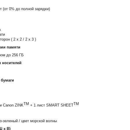
т (от 0% до полной зарядки)
а
ати
рон ( 2 x 2 / 2 x 3 )
ами памяти
мом до 256 ГБ
 носителей
 бумаги
TM
TM
и Canon ZINK
+ 1 лист SMART SHEET
о-зеленый / цвет морской волны
Ш х В)