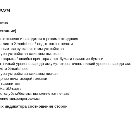
ядка)
шена
стояние)
о включено и находится в режиме ожидания
 листа Smartsheet / подготовка к печати
белым: загрузка системы устройства
тура устройства слишком высокая
открыта / ошибка принтера / нет бумаги / замятие бумаги
: низкий уровень заряда аккумулятора, очень низкий уровень заряда ак
иста Smartsheet
тура устройства слишком низкая
дение печатающей головки
 накопителя
бка SD-карты
м/голубым/белым: выполняется печать
ление микропрограммы
ых индикатора соотношения сторон