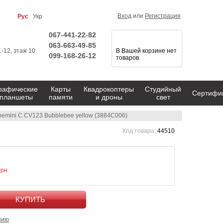
Вход
или
Регистрация
Рус
Укр
067-441-22-82
063-663-49-85
1-12, этаж 10
В Вашей корзине нет
099-168-26-12
товаров
рафические
Карты
Квадрокоптеры
Студийный
Сертифи
планшеты
памяти
и дроны
свет
emini C CV123 Bubblebee yellow (3884C006)
Код товара:
44510
грн
КУПИТЬ
нию