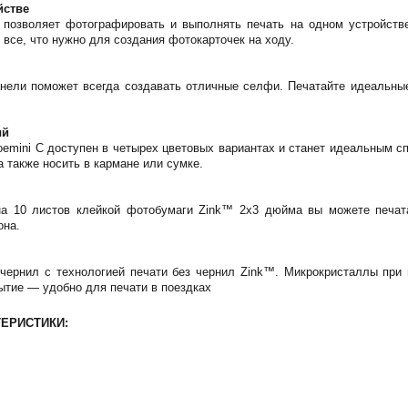
йстве
 позволяет фотографировать и выполнять печать на одном устройстве
 все, что нужно для создания фотокарточек на ходу.
анели поможет всегда создавать отличные селфи. Печатайте идеальные
ый
oemini C доступен в четырех цветовых вариантах и станет идеальным с
а также носить в кармане или сумке.
а 10 листов клейкой фотобумаги Zink™ 2x3 дюйма вы можете печат
она.
 чернил с технологией печати без чернил Zink™. Микрокристаллы при 
ытие — удобно для печати в поездках
ЕРИСТИКИ: