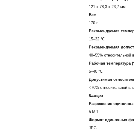
121 x 78,3 x 23,7 мм
Вес
170 г
Рекомендуемая темпера
15–32 °C
Рекомендуемая допуст
40–55% относительной 
Рабочая температура (
5–40 °C
Допустимая относител
<70% относительной вл
Камера
Разрешение одиночны
5 МП
Формат одиночных фо
JPG