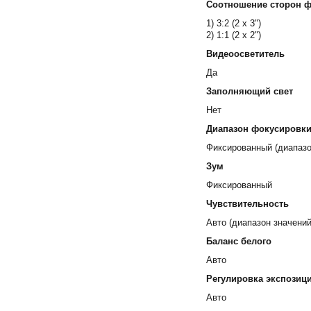
Соотношение сторон 
1) 3:2 (2 x 3")
2) 1:1 (2 x 2")
Видеоосветитель
Да
Заполняющий свет
Нет
Диапазон фокусировк
Фиксированный (диапазо
Зум
Фиксированный
Чувствительность
Авто (диапазон значений
Баланс белого
Авто
Регулировка экспозиц
Авто