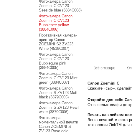
Фотокамера Canon
Zoemini C CV123
Seeside blue (3884C008)
Фотокамера Canon
Zoemini C CV123
Bubblebee yellow
(3884C006)
Портативная камера-
принтер Canon
ZOEMINI S2 ZV223
White (4519C007)
Фотокамера Canon
Zoemini C CV123
Bubblegum pink
(3884C005)
Всё о товаре
Оп
Фотокамера Canon
Zoemini C CV123 Mint
green (3884C007)
Canon Zoemini C
Фотокамера Canon
Скажите «сыр», сделайт
Zoemini S ZV123 Matt
black (3879C005)
Откройте для себя Can
Фотокамера Canon
От веселых селфи до кр
Zoemini S ZV123 Pearl
white (3879C006)
Печать на клейком нос
Фотокамера
Легко печатайте фотог
моментальной печати
технологии ZinkTM для 
Canon ZOEMINI S
ZV123 Rose gold