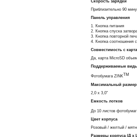
Скорость зарядки
Приблизительно 90 мину
Панель управления
1. Кнопка питания
2. Кнопка спуска затвор
3. Кнопка повторной печ
4. Кнопка соотношения сто
Совместимость с карт
Да, карта MicroSD объе
Поддерживаемые виды
TM
Фотобумага ZINK
Максимальный размер
2,0 x 3,0"
Емкость лотков
До 10 листов фотобумаг
Цвет корпуса
Розовый / желтый / мятн
Размеры корпуса (Д х 