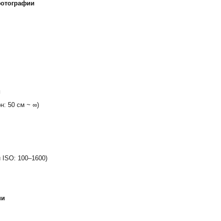
фотографии
и
н: 50 см ~ ∞)
 ISO: 100–1600)
ии