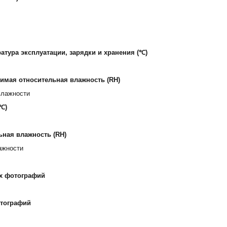
тура эксплуатации, зарядки и хранения (℃)
имая относительная влажность (RH)
влажности
℃)
ьная влажность (RH)
ажности
х фотографий
тографий