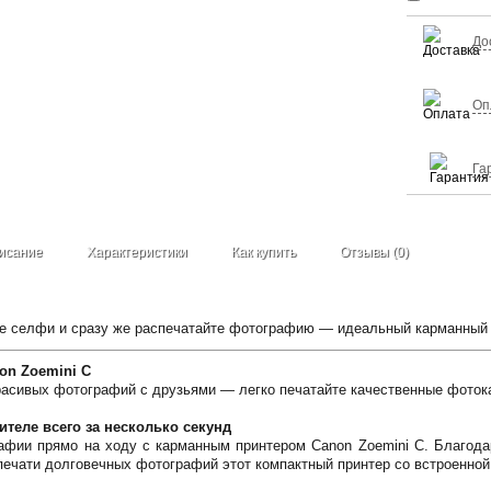
До
Оп
Га
исание
Характеристики
Как купить
Отзывы (0)
е селфи и сразу же распечатайте фотографию — идеальный карманный 
on Zoemini C
асивых фотографий с друзьями — легко печатайте качественные фотока
ителе всего за несколько секунд
рафии прямо на ходу с карманным принтером Canon Zoemini C. Благода
печати долговечных фотографий этот компактный принтер со встроенно