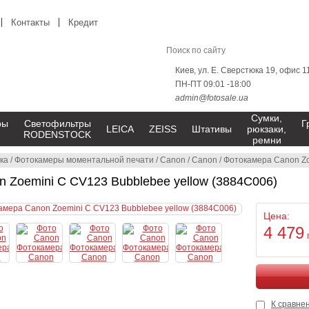
Контакты
Кредит
Киев, ул. Е. Сверстюка 19, офис 1
ПН-ПТ 09:01 -18:00
admin@fotosale.ua
Сумки,
ры
Светофильтры
Г
LEICA
ZEISS
Штативы
рюкзаки,
RODENSTOCK
ремни
ка
/
Фотокамеры моментальной печати
/
Canon
/
Canon
/
Фотокамера Canon Zo
 Zoemini C CV123 Bubblebee yellow (3884C006)
Цена:
4 479
К сравне