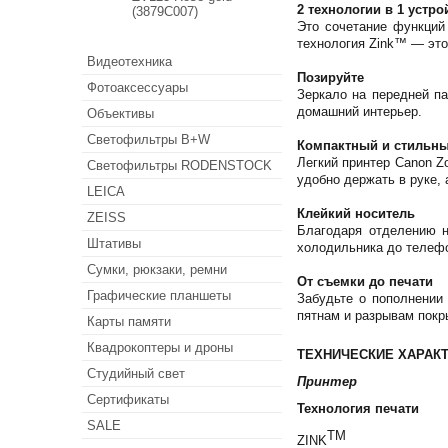
2 технологии в 1 устро
(3879C007)
Это сочетание функций
технология Zink™ — это
Видеотехника
Позируйте
Фотоаксессуары
Зеркало на передней п
домашний интерьер.
Объективы
Светофильтры B+W
Компактный и стильн
Легкий принтер Canon Z
Светофильтры RODENSTOCK
удобно держать в руке, 
LEICA
Клейкий носитель
ZEISS
Благодаря отделению н
Штативы
холодильника до телеф
Сумки, рюкзаки, ремни
От съемки до печати
Графические планшеты
Забудьте о пополнении
пятнам и разрывам покр
Карты памяти
Квадрокоптеры и дроны
ТЕХНИЧЕСКИЕ ХАРАКТ
Студийный свет
Принтер
Сертификаты
Технология печати
SALE
TM
ZINK