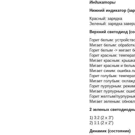
Индикаторы
Нижний индикатор (зар
Красный: зарядка
Зеленый: зарядка завер
Верхний светодиод (со
Горит белым: устройств
Мигает белым: обработка
Горит белым -> мигает 
Горит красным: темпера
Мигает красным: крышка 
Мигает красным и белым
Мигает синим: ошибка л
Горит голубым: темпера
Мигает голубым: охлаж
Горит пурпурным: режим
Мигает пурпурным: оши
Горит желтым/пурпурны
Мигает зеленым: обнов
2 зеленых светодиодн
1) 3:2 (2 x 3")
2) 1:1 (2 x 2")
Динамик (состояние)