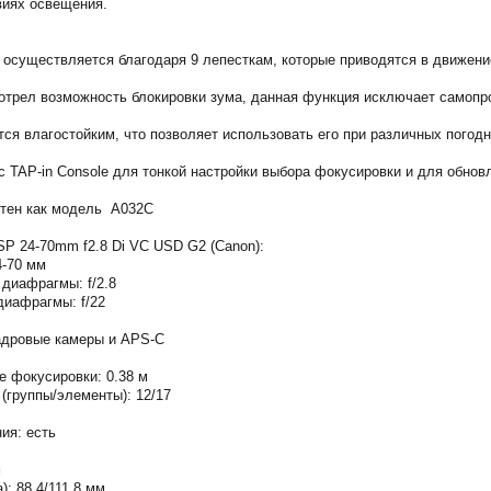
виях освещения.
осуществляется благодаря 9 лепесткам, которые приводятся в движен
трел возможность блокировки зума, данная функция исключает самопр
тся влагостойким, что позволяет использовать его при различных погод
с TAP-in Console для тонкой настройки выбора фокусировки и для обнов
стен как модель A032C
SP 24-70mm f2.8 Di VC USD G2 (Canon):
4-70 мм
диафрагмы: f/2.8
иафрагмы: f/22
адровые камеры и APS-C
 фокусировки: 0.38 м
(группы/элементы): 12/17
ия: есть
м
: 88.4/111.8 мм