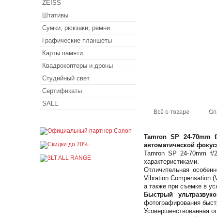
ZEISS
Штативы
Сумки, рюкзаки, ремни
Графические планшеты
Карты памяти
Квадрокоптеры и дроны
Студийный свет
Сертификаты
SALE
Всё о товаре
Оп
Tamron SP 24-70mm f
автоматической фокусир
Tamron SP 24-70mm f/
характеристиками.
Отличительная особенн
Vibration Compensation
а также при съемке в у
Быстрый ультразвук
фотографирования быст
Усовершенствованная о