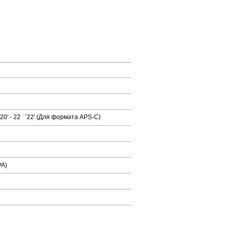
20' - 22゜22' (Для формата APS-C)
PA)