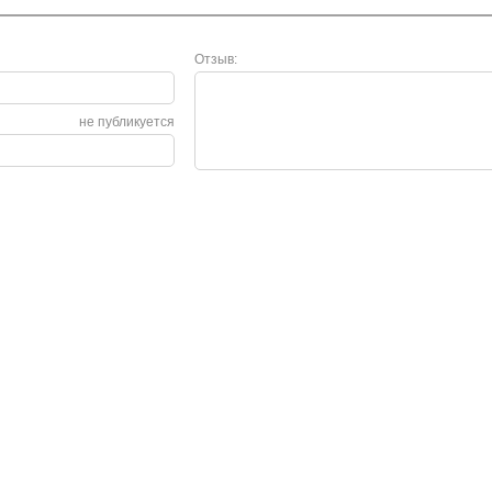
Отзыв:
не публикуется
Сервис
О нас
Гарантия
О компании
Возврат и обмен
Сертификаты
Законодательство
Контакты