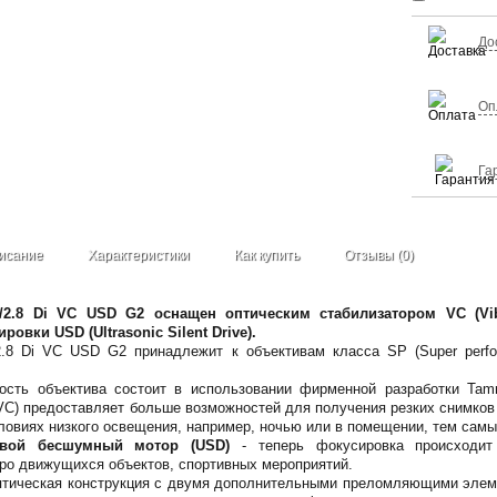
До
Оп
Га
исание
Характеристики
Как купить
Отзывы (0)
/2.8 Di VC USD G2 оснащен оптическим стабилизатором VC (Vib
овки USD (Ultrasonic Silent Drive).
2.8 Di VC USD G2 принадлежит к объективам класса SP (Super perf
ость объектива состоит в использовании фирменной разработки Tamr
 (VC) предоставляет больше возможностей для получения резких снимко
словиях низкого освещения, например, ночью или в помещении, тем сам
овой бесшумный мотор (USD)
- теперь фокусировка происходит
ро движущихся объектов, спортивных мероприятий.
птическая конструкция с двумя дополнительными преломляющими элем