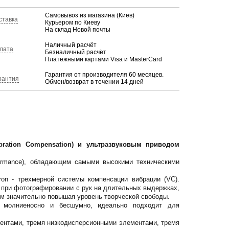
Самовывоз из магазина (Киев)
ставка
Курьером по Киеву
На склад Новой почты
Наличный расчёт
лата
Безналичный расчёт
Платежными картами Visa и MasterCard
Гарантия от производителя 60 месяцев.
рантия
Обмен/возврат в течении 14 дней
ration Compensation) и ультразвуковым приводом
ormance), обладающим самыми высокими техническими
on - трехмерной системы компенсации вибрации (VC).
в при фотографировании с рук на длительных выдержках,
ым значительно повышая уровень творческой свободы.
 молниеносно и бесшумно, идеально подходит для
ентами, тремя низкодисперсионными элементами, тремя