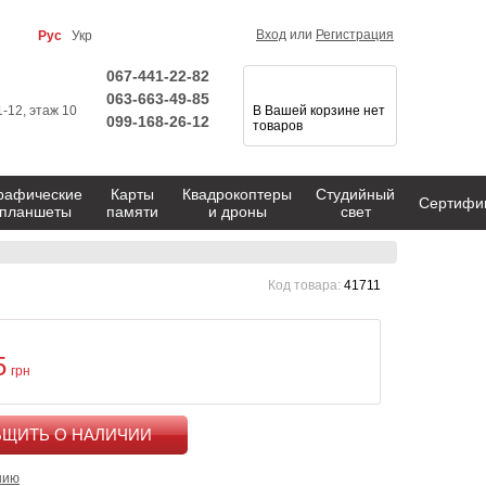
Вход
или
Регистрация
Рус
Укр
067-441-22-82
063-663-49-85
1-12, этаж 10
В Вашей корзине нет
099-168-26-12
товаров
рафические
Карты
Квадрокоптеры
Студийный
Сертифи
планшеты
памяти
и дроны
свет
Код товара:
41711
5
грн
КУПИТЬ
нию