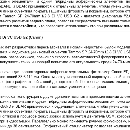
скими элементами, и одним гибридным асферическим элементом пом
eBAND и BBAR применяются к отдельным элементам, чтобы уменьшить 
я линза объектива покрыта защитным фтористым покрытием, которое отт
Tamron SP 24-70mm f/2.8 Di VC USD G2 - является диафрагма f/2.
нного размытия заднего плана, позволяя сосредоточить внимание только
ется влагостойким,
что позволяет использовать его при различных по
8 Di VC USD G2 (Canon)
их лет разработчики пересматривали и искали недостатки былой модели
ения и модификации - новый объектив Tamron SP 24-70mm f2.8 Di VC US
овам разработчиков, повысило скорость автоматической фокусировки и
овокупность таких инноваций повысила его актуальность среди 24-70-м
азначен для полнокадровых цифровых зеркальных фотокамер Canon EF,
сстояний 38.6-112 мм. Охватывает универсальный широкоугольный и по
ах фотографии от пейзажной до портретной. Постоянная максимальная д
 преимущества при работе в сложных условиях освещения.
птическая конструкция с двумя дополнительными преломляющими элеме
кими элементами и одним гибридным асферическим элементом помогает 
eBAND и BBAR применяются к отдельным элементам, чтобы уменьшить бл
я линза объектива покрыта защитным фтористым покрытием, которое отт
 оптикой в процессе фокусировки используется двигатель USM, который 
 при видеосъемки. Параллельно можно применять ручную фокусировку, 
нии до 38 сантиметров. Эффективный стабилизатор позволяет компенси