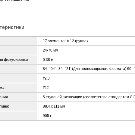
ктеристики
17 элементов в 12 группах
24-70 мм
ия фокусировки
0.38 м
84゜04' - 34゜21' (Для полнокадрового формата) 60゜
f/2.8
гма
f/22
ения
5 ступеней экспозиции (соответствие стандартам CI
лина)
88.4 x 111 мм
905 г