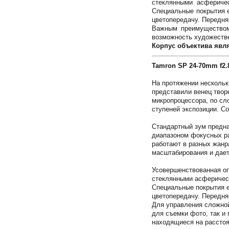
стеклянными асфериче
Специальные покрытия 
цветопередачу. Передня
Важным преимуществом 
возможность художестве
Корпус объектива явля
Tamron SP 24-70mm f2.
На протяжении нескольк
представили венец твор
микропроцессора, по сл
ступеней экспозиции. С
Стандартный зум предн
диапазоном фокусных ра
работают в разных жанр
масштабирования и дает
Усовершенствованная о
стеклянными асферичес
Специальные покрытия 
цветопередачу. Передня
Для управления сложной
для съемки фото, так и
находящиеся на расстоя