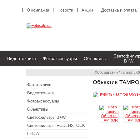
О компании
Новости
Акции
Доставка и оплата
Светофильт
а
Видеотехника
Фотоаксессуары
Объективы
B+W
Фотомагазин
/
Tamron
/
О
Объектив TAMRON 
Фототехника
Видеотехника
Фотоаксессуары
Объективы
Светофильтры B+W
Светофильтры RODENSTOCK
LEICA