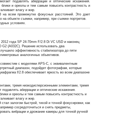
огает подавлять аберрации и оптические искажения.
блики и ореолы и тем самым повысить контрастность и
алкивает влагу и жир.
8 на всем промежутке фокусных расстояний. Это дает
 на объекте съемки, например, при съемке портретов.
годных условиях.
 2012 года SP 24-70mm F/2.8 Di VC USD и наконец
D G2 (A032C). Решение использовать два
 улучшило эффективность стабилизатора до пяти
иллиметровых аналогичных объективов.
 совместим с моделями APS-C, с эквивалентным
ртретный диапазон, подойдет фотографам, которые
иафрагма f/2.8 обеспечивает яркость во всем диапазоне
нтами, тремя низкодисперсионными элементами, тремя
подавлять аберрации и оптические искажения.
ики и ореолы и тем самым повысить контрастность и
алкивает влагу и жир.
стал залогом быстрой, тихой и точной фокусировки, как
например сосредоточиться и снять предметы,
ровать вибрации и дрожание камеры для точной ручной