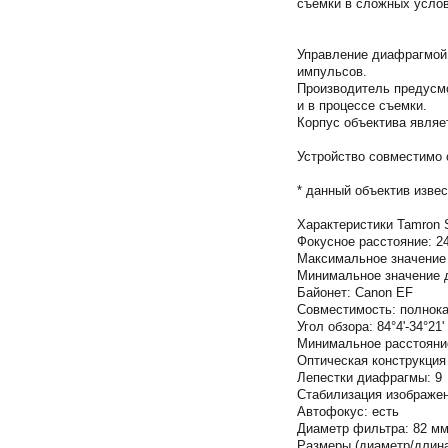
съемки в сложных усло
Управление диафрагмой 
импульсов.
Производитель предусмо
и в процессе съемки.
Корпус объектива являе
Устройство совместимо 
* данный объектив изве
Характеристики Tamron 
Фокусное расстояние: 2
Максимальное значение 
Минимальное значение д
Байонет: Canon EF
Совместимость: полнок
Угол обзора: 84°4'-34°21'
Минимальное расстояние
Оптическая конструкция 
Лепестки диафрагмы: 9
Стабилизация изображен
Автофокус: есть
Диаметр фильтра: 82 м
Размеры (диаметр/длина)