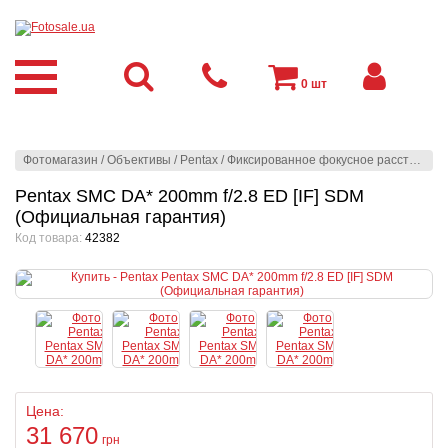
0
шт
Фотомагазин
/
Объективы
/
Pentax
/
Фиксированное фокусное расстояние
Pentax SMC DA* 200mm f/2.8 ED [IF] SDM
(Официальная гарантия)
Код товара:
42382
Цена:
31 670
грн