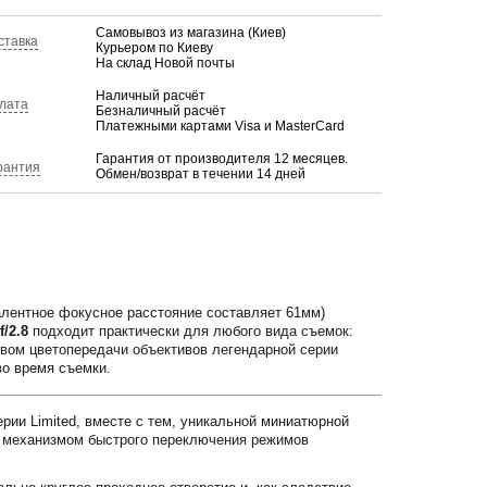
Самовывоз из магазина (Киев)
ставка
Курьером по Киеву
На склад Новой почты
Наличный расчёт
лата
Безналичный расчёт
Платежными картами Visa и MasterCard
Гарантия от производителя 12 месяцев.
рантия
Обмен/возврат в течении 14 дней
алентное фокусное расстояние составляет 61мм)
/2.8
подходит практически для любого вида съемок:
твом цветопередачи объективов легендарной серии
во время съемки.
рии Limited, вместе с тем, уникальной миниатюрной
 механизмом быстрого переключения режимов