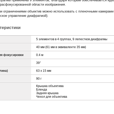
фрагмы применены 9 элементов, благодаря которым обеспечивается идеа
расфокусированной области изображения.
и ограничениями объектив можно использовать с пленочными камерами
ское управление диафрагмой).
ктеристики
5 элементов в 4 группах, 9 лепестков диафрагмы
40 мм (61 мм в эквиваленте 35 мм)
ия фокусировки
0.4 м
39°
лина)
63 x 15 мм
90 г
Крышка объектива
Бленда
Задняя крышка
Чехол для объектива