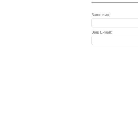
Ваше имя:
Ваш E-mail:
Покупателю
Как сделать заказ
Доставка и оплата
Акции