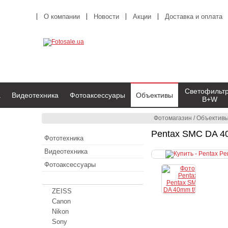
О компании
Новости
Акции
Доставка и оплата
Светофильт
а
Видеотехника
Фотоаксессуары
Объективы
B+W
Фотомагазин
/
Объектив
Pentax SMC DA 40
Фототехника
Видеотехника
Фотоаксессуары
Объективы
ZEISS
Canon
Nikon
Sony