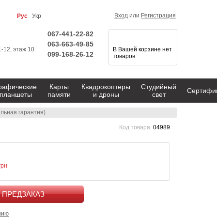
Вход
или
Регистрация
Рус
Укр
067-441-22-82
063-663-49-85
1-12, этаж 10
В Вашей корзине нет
099-168-26-12
товаров
рафические
Карты
Квадрокоптеры
Студийный
Сертифи
планшеты
памяти
и дроны
свет
альная гарантия)
Код товара:
04989
грн
КУПИТЬ
нию