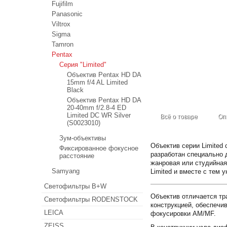
Fujifilm
Panasonic
Viltrox
Sigma
Tamron
Pentax
Серия "Limited"
Объектив Pentax HD DA
15mm f/4 AL Limited
Black
Объектив Pentax HD DA
20-40mm f/2.8-4 ED
Limited DC WR Silver
Всё о товаре
Оп
(S0023010)
Зум-объективы
Объектив серии Limited
Фиксированное фокусное
разработан специально
расстояние
жанровая или студийная
Samyang
Limited и вместе с тем
Светофильтры B+W
Объектив отличается тр
Светофильтры RODENSTOCK
конструкцией, обеспеч
LEICA
фокусировки AM/MF.
ZEISS