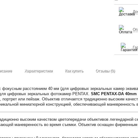
До
Оп
Га
исание
Характеристики
Как купить
Отзывы (0)
 с фокусным расстоянием 40 мм (для цифровых зеркальных камер эквив
 для цифровых зеркальных фотокамер PENTAX.
SMC PENTAX-DA 40mm f
, портрет или пейзаж. Объектив отличается традиционно высоким качес
 уникальной миниатюрной конструкцией, обеспечивающей маневренность 
адиционно высоким качеством цветопередачи объективов легендарной се
ивающей маневренность во время съемки. Объектив оснащен фирменным