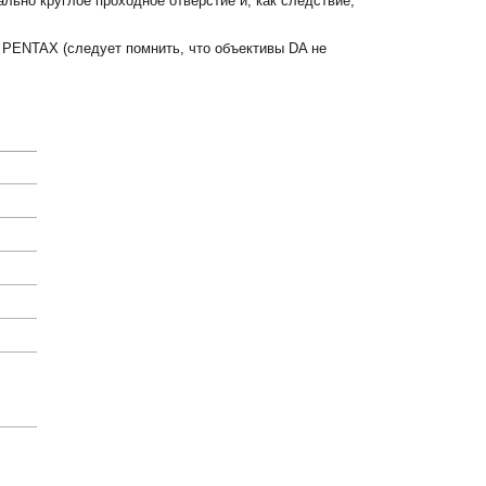
льно круглое проходное отверстие и, как следствие,
 PENTAX (следует помнить, что объективы DA не