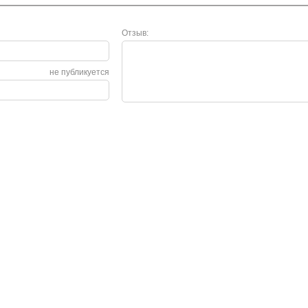
Отзыв:
не публикуется
Сервис
О нас
Гарантия
О компании
Возврат и обмен
Сертификаты
Законодательство
Контакты