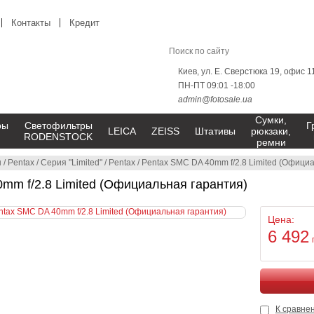
Контакты
Кредит
Киев, ул. Е. Сверстюка 19, офис 1
ПН-ПТ 09:01 -18:00
admin@fotosale.ua
Сумки,
ры
Светофильтры
Г
LEICA
ZEISS
Штативы
рюкзаки,
RODENSTOCK
ремни
ы
/
Pentax
/
Серия "Limited"
/
Pentax
/
Pentax SMC DA 40mm f/2.8 Limited (Офици
mm f/2.8 Limited (Официальная гарантия)
Цена:
6 492
К сравне