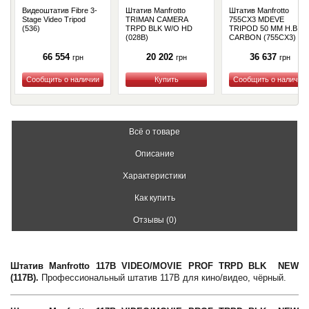
Видеоштатив Fibre 3-
Штатив Manfrotto
Штатив Manfrotto
Stage Video Tripod
TRIMAN CAMERA
755CX3 MDEVE
(536)
TRPD BLK W/O HD
TRIPOD 50 MM H.B.
(028B)
CARBON (755CX3)
66 554
20 202
36 637
грн
грн
грн
Купить
Купить
Купить
Всё о товаре
Описание
Характеристики
Как купить
Отзывы (0)
Штатив Manfrotto 117B VIDEO/MOVIE PROF TRPD BLK NEW
(117B).
Профессиональный штатив 117B для кино/видео, чёрный.