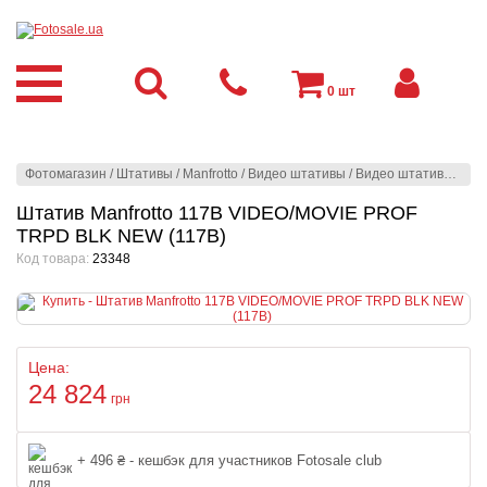
0
шт
Фотомагазин
/
Штативы
/
Manfrotto
/
Видео штативы
/
Видео штативы без головы
Штатив Manfrotto 117B VIDEO/MOVIE PROF
TRPD BLK NEW (117B)
Код товара:
23348
Цена:
24 824
грн
+ 496 ₴ - кешбэк для участников Fotosale club