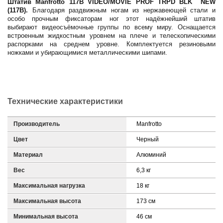
Штатив Manfrotto 117B VIDEO/MOVIE PROF TRPD BLK NEW
(117B).
Благодаря раздвижным ногам из нержавеющей стали и
особо прочным фиксаторам ног этот надёжнейший штатив
выбирают видеосъёмочные группы по всему миру. Оснащается
встроенным жидкостным уровнем на плече и телескопическими
распорками на среднем уровне. Комплектуется резиновыми
ножками и убирающимися металлическими шипами.
Технические характеристики
Производитель
Manfrotto
Цвет
Черный
Материал
Алюминий
Вес
6,3 кг
Максимальная нагрузка
18 кг
Максимальная высота
173 см
Минимальная высота
46 см