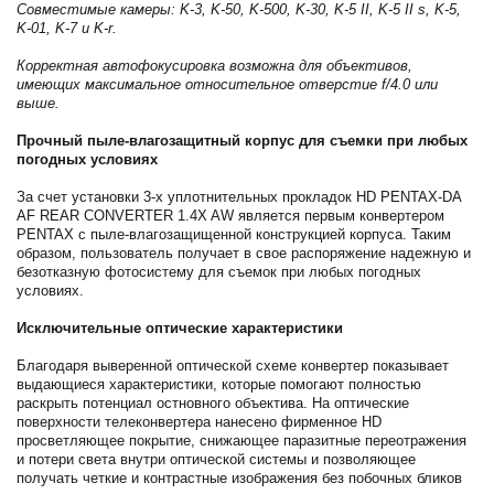
Совместимые камеры: K-3, K-50, K-500, K-30, K-5 II, K-5 II s, K-5,
K-01, K-7 и K-r.
Корректная автофокусировка возможна для объективов,
имеющих максимальное относительное отверстие f/4.0 или
выше.
Прочный пыле-влагозащитный корпус для съемки при любых
погодных условиях
За счет установки 3-х уплотнительных прокладок HD PENTAX-DA
AF REAR CONVERTER 1.4X AW является первым конвертером
PENTAX с пыле-влагозащищенной конструкцией корпуса. Таким
образом, пользователь получает в свое распоряжение надежную и
безотказную фотосистему для съемок при любых погодных
условиях.
Исключительные оптические характеристики
Благодаря выверенной оптической схеме конвертер показывает
выдающиеся характеристики, которые помогают полностью
раскрыть потенциал остновного объектива. На оптические
поверхности телеконвертера нанесено фирменное HD
просветляющее покрытие, снижающее паразитные переотражения
и потери света внутри оптической системы и позволяющее
получать четкие и контрастные изображения без побочных бликов