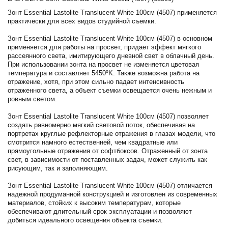
Зонт Essential Lastolite Translucent White 100см (4507) применяется
практически для всех видов студийной съемки.
Зонт Essential Lastolite Translucent White 100см (4507) в основном
применяется для работы на просвет, придает эффект мягкого
рассеянного света, имитирующего дневной свет в облачный день.
При использовании зонта на просвет не изменяется цветовая
температура и составляет 5450ºK. Также возможна работа на
отражение, хотя, при этом сильно падает интенсивность
отраженного света, а объект съемки освещается очень нежным и
ровным светом.
Зонт Essential Lastolite Translucent White 100см (4507) позволяет
создать равномерно мягкий световой поток, обеспечивая на
портретах круглые рефлекторные отражения в глазах модели, что
смотрится намного естественней, чем квадратные или
прямоугольные отражения от софтбоксов. Отраженный от зонта
свет, в зависимости от поставленных задач, может служить как
рисующим, так и заполняющим.
Зонт Essential Lastolite Translucent White 100см (4507) отличается
надежной продуманной конструкцией и изготовлен из современных
материалов, стойких к высоким температурам, которые
обеспечивают длительный срок эксплуатации и позволяют
добиться идеального освещения объекта съемки.